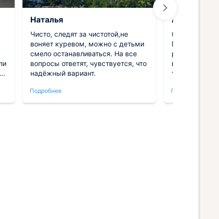
Наталья
Анна
Чисто, следят за чистотой,не
Отдыхали зде
воняет куревом, можно с детьми
Гостевой дом
смело останавливаться. На все
расположен. 
ли
вопросы ответят, чувствуется, что
важные удобс
надёжный вариант.
тапочки, зуб
приличные св
Подробнее
Подробнее
е,
Полулюкс нам
ребенком оче
отдельные кр
отдыхать. В с
приличный за
а