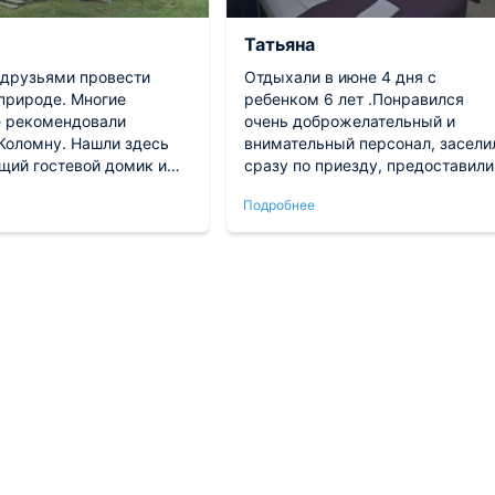
Татьяна
 друзьями провести
Отдыхали в июне 4 дня с
 природе. Многие
ребенком 6 лет .Понравился
 рекомендовали
очень доброжелательный и
 Коломну. Нашли здесь
внимательный персонал, засели
щий гостевой домик и
сразу по приезду, предоставили
становиться в нём. Для
выбор номера, показали все
Подробнее
ого проживания всё
свободные номера, чистота везд
трено. Нареканий
в номере есть все необходимое
ет! Будем
для комфортного проживания
овать!
(телевизор, холодильник,
индивидуальные светильники,
душ, фен, шампунь и гель для
душа пополняется ежедневно,
смена полотенец ежедневно), н
окнах есть москитные сетки и
жалюзи (комаров и мух не было
совсем), закрытая сплошным
забором территория, дети могут
свободно играть на территории