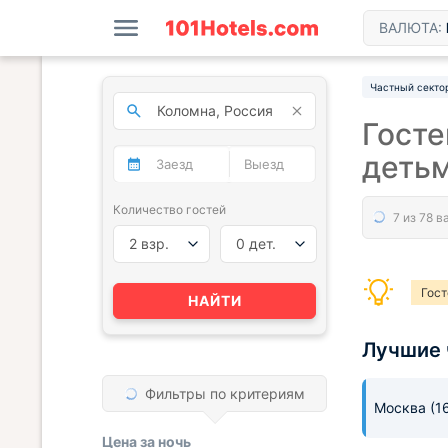
ВАЛЮТА:
Частный секто
Госте
деть
Количество гостей
2 взр.
0 дет.
Гос
НАЙТИ
Для 
Лучшие 
Фильтры по критериям
Москва
(1
Цена за
ночь