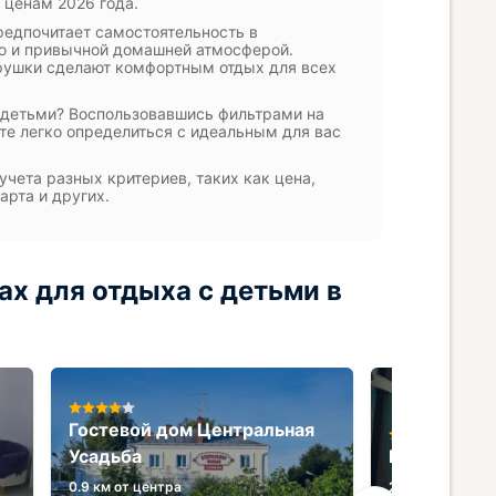
 ценам 2026 года.
редпочитает самостоятельность в
ью и привычной домашней атмосферой.
игрушки сделают комфортным отдых для всех
с детьми? Воспользовавшись фильтрами на
те легко определиться с идеальным для вас
учета разных критериев, таких как цена,
арта и других.
х для отдыха с детьми в
Гостевой дом Центральная
Усадьба
Гостевой д
0.9 км от центра
2.2 км от центр