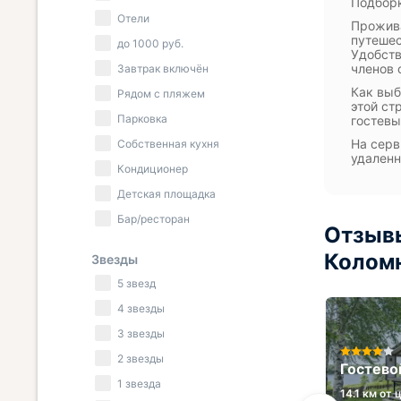
Подборк
Отели
Прожива
путешес
до
1000
руб.
Удобств
членов 
Завтрак включён
Как выб
Рядом с пляжем
этой ст
Парковка
гостев
На серв
Собственная кухня
удаленн
Кондиционер
Детская площадка
Бар/ресторан
Отзывы
Колом
Звезды
5 звезд
4 звезды
3 звезды
2 звезды
Отель МОЙ ГОД
Гостево
1 звезда
1.8 км от центра
14.1 км от 