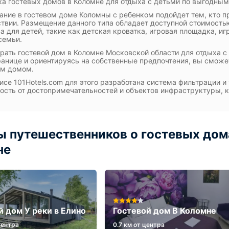
а гостевых домов в Коломне для отдыха с детьми по выгодным
ние в гостевом доме Коломны с ребенком подойдет тем, кто п
твии. Размещение данного типа обладает доступной стоимост
а для детей, такие как детская кроватка, игровая площадка, 
семьи.
рать гостевой дом в Коломне Московской области для отдыха 
ранице и ориентируясь на собственные предпочтения, вы сможе
ым домом.
исе 101Hotels.com для этого разработана система фильтрации и 
ость от достопримечательностей и объектов инфраструктуры, к
 путешественников о гостевых дома
не
й дом У реки в Елино
Гостевой дом В Коломне
центра
0.7 км от центра