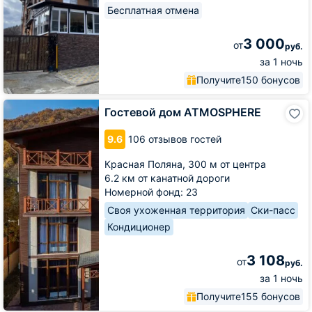
Бесплатная отмена
3 000
от
руб.
за 1 ночь
Получите
150 бонусов
Гостевой
Гостевой дом ATMOSPHERE
дом
ATMOSPHERE
9.6
106 отзывов гостей
Красная Поляна,
300 м от центра
6.2 км от канатной дороги
Номерной фонд: 23
Своя ухоженная территория
Ски-пасс
Кондиционер
3 108
от
руб.
за 1 ночь
Получите
155 бонусов