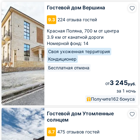
Гостевой
Гостевой дом Вершина
дом
Вершина
9.3
224 отзыва гостей
Красная Поляна,
700 м от центра
3.9 км от канатной дороги
Номерной фонд: 14
Своя ухоженная территория
Кондиционер
Бесплатная отмена
3 245
от
руб.
за 1 ночь
Получите
162 бонуса
Гостевой
Гостевой дом Утомленные
дом
солнцем
Утомленные
солнцем
8.7
475 отзывов гостей