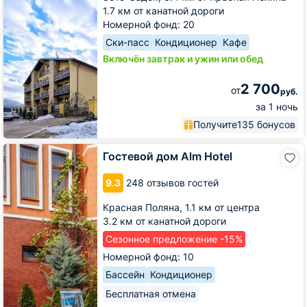
1.7 км от канатной дороги
Номерной фонд: 20
Ски-пасс
Кондиционер
Кафе
Включён завтрак и ужин или обед
2 700
от
руб.
за 1 ночь
Получите
135 бонусов
Гостевой
Гостевой дом Alm Hotel
дом
Alm
9.3
248 отзывов гостей
Hotel
Красная Поляна,
1.1 км от центра
3.2 км от канатной дороги
Сезонное предложение -15%
Номерной фонд: 10
Бассейн
Кондиционер
Бесплатная отмена