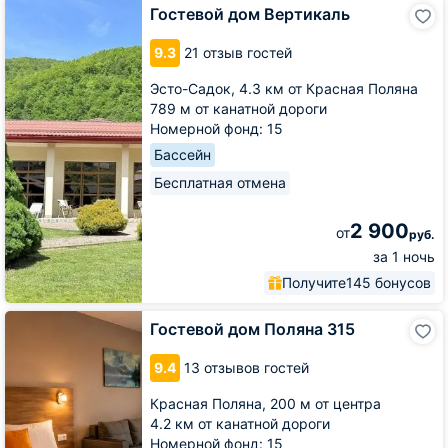
Гостевой
Гостевой дом Вертикаль
дом
Вертикаль
9.3
21 отзыв гостей
Эсто-Садок,
4.3 км от Красная Поляна
789 м от канатной дороги
Номерной фонд: 15
Бассейн
Бесплатная отмена
2 900
от
руб.
за 1 ночь
Получите
145 бонусов
Гостевой
Гостевой дом Поляна 315
дом
Поляна
9.4
13 отзывов гостей
315
Красная Поляна,
200 м от центра
4.2 км от канатной дороги
Номерной фонд: 15