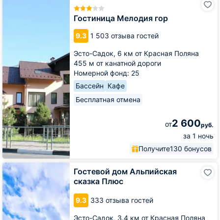
Мелодия
гор
Гостиница Мелодия гор
9.3
1 503 отзыва гостей
Эсто-Садок,
6 км от Красная Поляна
455 м от канатной дороги
Номерной фонд: 25
Бассейн
Кафе
Бесплатная отмена
2 600
от
руб.
за 1 ночь
Получите
130 бонусов
Гостевой
Гостевой дом Альпийская
дом
сказка Плюс
Альпийская
сказка
9.3
333 отзыва гостей
Плюс
Эсто-Садок,
3.4 км от Красная Поляна