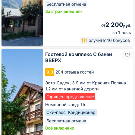
Бесплатная отмена
Завтрак включён
2 200
от
руб.
за 1 ночь
Получите
110 бонусов
Гостевой
Гостевой комплекс С баней
комплекс
ВВЕРХ
С
баней
9.3
204 отзыва гостей
ВВЕРХ
Эсто-Садок,
3.9 км от Красная Поляна
1.2 км от канатной дороги
Горящее предложение
Номерной фонд: 15
Ски-пасс
Кондиционер
Бесплатная отмена
Всё включено