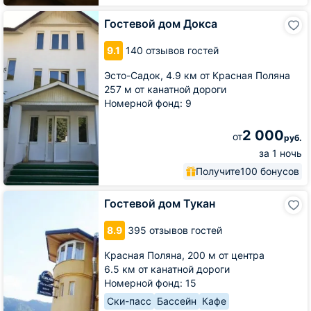
Гостевой
Гостевой дом Докса
дом
Докса
9.1
140 отзывов гостей
Эсто-Садок,
4.9 км от Красная Поляна
257 м от канатной дороги
Номерной фонд: 9
2 000
от
руб.
за 1 ночь
Получите
100 бонусов
Гостевой
Гостевой дом Тукан
дом
Тукан
8.9
395 отзывов гостей
Красная Поляна,
200 м от центра
6.5 км от канатной дороги
Номерной фонд: 15
Ски-пасс
Бассейн
Кафе