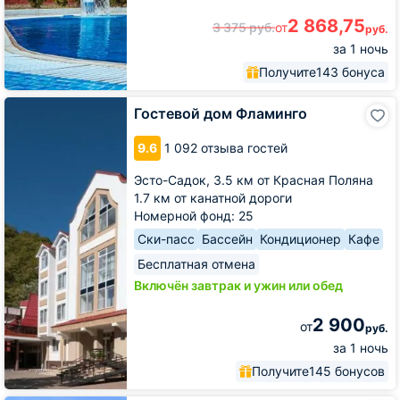
2 868,75
3 375
руб.
от
руб.
за 1 ночь
Получите
143 бонуса
Гостевой
Гостевой дом Фламинго
дом
Фламинго
9.6
1 092 отзыва гостей
Эсто-Садок,
3.5 км от Красная Поляна
1.7 км от канатной дороги
Номерной фонд: 25
Ски-пасс
Бассейн
Кондиционер
Кафе
Бесплатная отмена
Включён завтрак и ужин или обед
2 900
от
руб.
за 1 ночь
Получите
145 бонусов