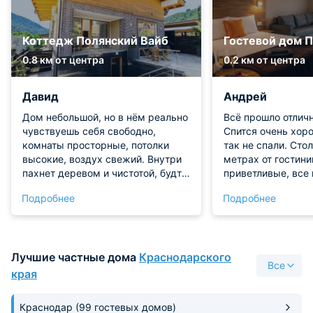
Коттедж Полянский Вайб
Гостевой дом П
0.8 км от центра
0.2 км от центра
Давид
Андрей
Дом небольшой, но в нём реально
Всё прошло отличн
чувствуешь себя свободно,
Спится очень хор
комнаты просторные, потолки
так не спали. Сто
высокие, воздух свежий. Внутри
метрах от гостини
пахнет деревом и чистотой, будто
приветливые, все 
только что всё помыли и
рассказали, хотя 
Подробнее
Подробнее
проветрили. На веранде классно
ближе к полуночи.
сидеть по вечерам: там стоит
ещё будем приезж
пара кресел, можно просто
сюда.
смотреть на лес и ни о чём не
Лучшие частные дома
Краснодарского
думать. Спал отлично, тишина
Все
такая, что слышно, как за окном
края
шелестит листва.
Краснодар
(99 гостевых домов)