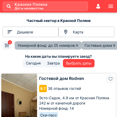
Красная Поляна
Даты неизвестны
Частный сектор в Красной Поляне
Дешевле
Карта
3
Номерной фонд: до 25 номеров
Гостевые дома
Сегодня
Завтра
Выбрать даты
Гостевой
Гостевой дом Rodven
дом
Rodven
8.7
36 отзывов гостей
Эсто-Садок,
4.9 км от Красная Поляна
242 м от канатной дороги
Номерной фонд: 14
Ски-пасс