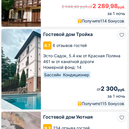
2 289,98
2 544,42
руб.
от
руб.
за 1 ночь
Получите
114 бонусов
Гостевой
Гостевой дом Тройка
дом
Тройка
8.7
6 отзывов гостей
Эсто-Садок,
5.4 км от Красная Поляна
461 м от канатной дороги
Номерной фонд: 14
Бассейн
Кондиционер
2 300
от
руб.
за 1 ночь
Получите
115 бонусов
Гостевой
Гостевой дом Уютная
дом
Уютная
9.3
234 отзыва гостей