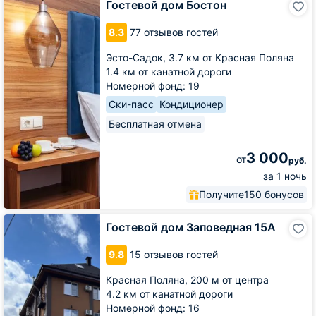
Гостевой дом Бостон
дом
Бостон
8.3
77 отзывов гостей
Эсто-Садок,
3.7 км от Красная Поляна
1.4 км от канатной дороги
Номерной фонд: 19
Ски-пасс
Кондиционер
Бесплатная отмена
3 000
от
руб.
за 1 ночь
Получите
150 бонусов
Гостевой
Гостевой дом Заповедная 15А
дом
Заповедная
9.8
15 отзывов гостей
15А
Красная Поляна,
200 м от центра
4.2 км от канатной дороги
Номерной фонд: 16