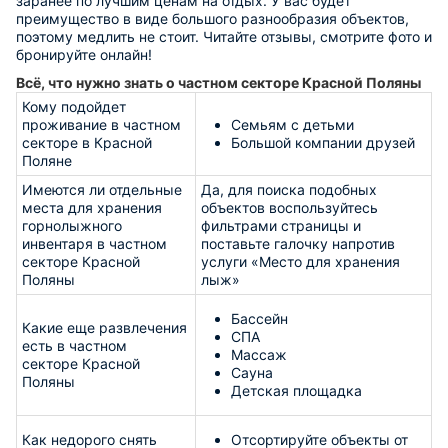
заранее по лучшим ценам на отдых. У вас будет
преимущество в виде большого разнообразия объектов,
поэтому медлить не стоит. Читайте отзывы, смотрите фото и
бронируйте онлайн!
Всё, что нужно знать о частном секторе Красной Поляны
Кому подойдет
проживание в частном
Семьям с детьми
секторе в Красной
Большой компании друзей
Поляне
Имеются ли отдельные
Да, для поиска подобных
места для хранения
объектов воспользуйтесь
горнолыжного
фильтрами страницы и
инвентаря в частном
поставьте галочку напротив
секторе Красной
услуги «Место для хранения
Поляны
лыж»
Бассейн
Какие еще развлечения
СПА
есть в частном
Массаж
секторе Красной
Сауна
Поляны
Детская площадка
Как недорого снять
Отсортируйте объекты от