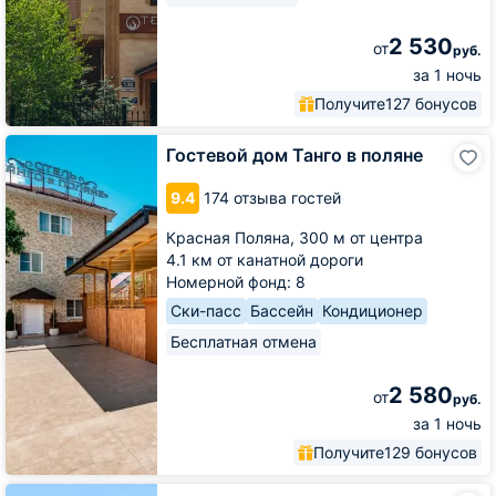
2 530
от
руб.
за 1 ночь
Получите
127 бонусов
Гостевой
Гостевой дом Танго в поляне
дом
Танго
9.4
174 отзыва гостей
в
поляне
Красная Поляна,
300 м от центра
4.1 км от канатной дороги
Номерной фонд: 8
Ски-пасс
Бассейн
Кондиционер
Бесплатная отмена
2 580
от
руб.
за 1 ночь
Получите
129 бонусов
Гостиница