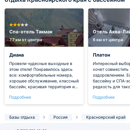
Спа-отель Такмак
Отель Аква-Ла
7.7 км от центра
6 км от центра
Диана
Платон
Провели чудесные выходные в
Интересный выбор
этом отеле! Понравилось здесь
хочет совместить 
все: комфортабельные номера,
оздоровлением. Е
хорошее обслуживание, классный
бассейну и СПА-зо
бассейн, красивая территория и
редкость для тако
расположение в живописном
Номера светлые, 
Подробнее
Подробнее
месте. В наше проживание было
зелёный массив, 
включено питание. Понравилось
выглянуть. Работ
как кормили, вкусно и порции
внимательные, по
большие.
любому вопросу. 
Базы отдыха
Россия
Красноярский край
можно прогулятьс
пробежаться. Ощу