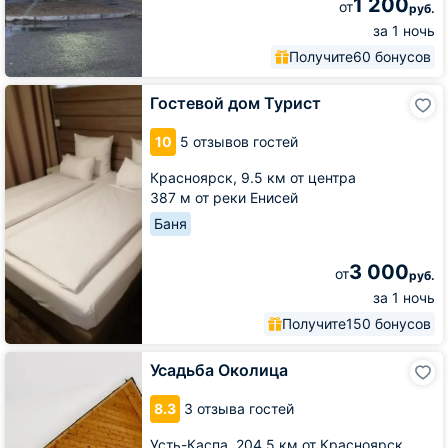
1 200
от
руб.
за 1 ночь
Получите
60 бонусов
Гостевой
Гостевой дом Турист
дом
Турист
10
5 отзывов гостей
Красноярск,
9.5 км от центра
387 м от реки Енисей
Баня
3 000
от
руб.
за 1 ночь
Получите
150 бонусов
Усадьба
Усадьба Околица
Околица
8.3
3 отзыва гостей
Усть-Каспа,
204.5 км от Красноярск