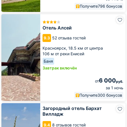
Получите
796 бонусов
Отель
Алсей
Отель Алсей
9.3
52 отзыва гостей
Красноярск,
18.5 км от центра
106 м от реки Енисей
Баня
Завтрак включён
6 000
от
руб.
за 1 ночь
Получите
300 бонусов
Загородный
Загородный отель Бархат
отель
Вилладж
Бархат
Вилладж
9.4
8 отзывов гостей