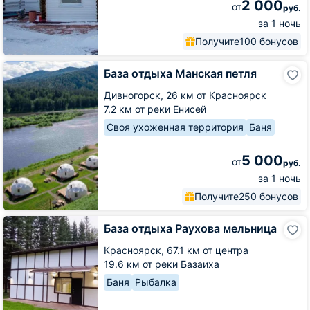
2 000
от
руб.
за 1 ночь
Получите
100 бонусов
База
База отдыха Манская петля
отдыха
Манская
Дивногорск,
26 км от Красноярск
петля
7.2 км от реки Енисей
Своя ухоженная территория
Баня
5 000
от
руб.
за 1 ночь
Получите
250 бонусов
База
База отдыха Раухова мельница
отдыха
Раухова
Красноярск,
67.1 км от центра
мельница
19.6 км от реки Базаиха
Баня
Рыбалка