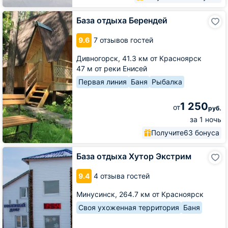
База
База отдыха Берендей
отдыха
Берендей
9.6
7 отзывов гостей
Дивногорск,
41.3 км от Красноярск
47 м от реки Енисей
Первая линия
Баня
Рыбалка
1 250
от
руб.
за 1 ночь
Получите
63 бонуса
База
База отдыха Хутор Экстрим
отдыха
Хутор
9.4
4 отзыва гостей
Экстрим
Минусинск,
264.7 км от Красноярск
Своя ухоженная территория
Баня