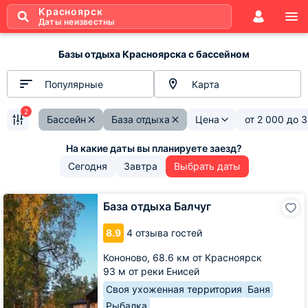
Красноярск
Даты неизвестны
Базы отдыха Красноярска с бассейном
Популярные
Карта
2
Бассейн
База отдыха
Цена
от
2 000
до
3
Сегодня
Завтра
Выбрать даты
База
База отдыха Балчуг
отдыха
Балчуг
8.9
4 отзыва гостей
Кононово,
68.6 км от Красноярск
93 м от реки Енисей
Своя ухоженная территория
Баня
Рыбалка