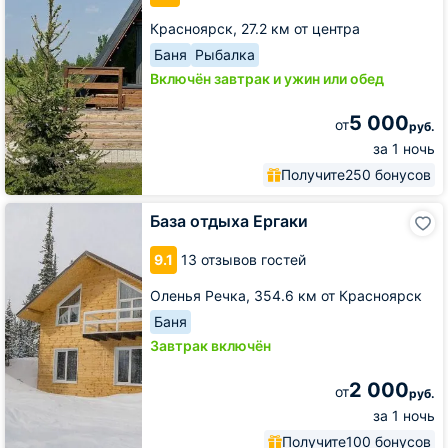
Красноярск,
27.2 км от центра
Баня
Рыбалка
Включён завтрак и ужин или обед
5 000
от
руб.
за 1 ночь
Получите
250 бонусов
База
База отдыха Ергаки
отдыха
Ергаки
9.1
13 отзывов гостей
Оленья Речка,
354.6 км от Красноярск
Баня
Завтрак включён
2 000
от
руб.
за 1 ночь
Получите
100 бонусов