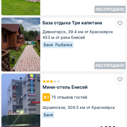
РАСПРОДАНО
База
База отдыха Три капитана
отдыха
Три
Дивногорск,
39.4 км от Красноярск
капитана
453 м от реки Енисей
Баня
Рыбалка
РАСПРОДАНО
Мини-
отель
Енисей
Мини-отель Енисей
9.1
75 отзывов гостей
Шушенское,
304.5 км от Красноярск
Баня