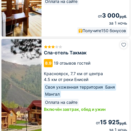
Оплата на сайте
3 000
от
руб.
за 1 ночь
Получите
150 бонусов
Спа-
отель
Такмак
Спа-отель Такмак
8.9
19 отзывов гостей
Красноярск,
7.7 км от центра
4.5 км от реки Енисей
Своя ухоженная территория
Баня
Мангал
Оплата на сайте
Включён завтрак, обед и ужин
15 925
от
руб.
за 1 ночь