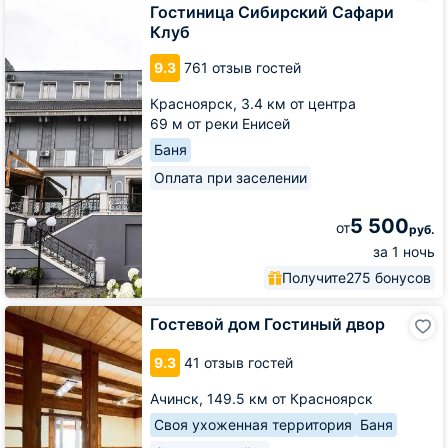
Сафари
Гостиница Сибирский Сафари
Клуб
Клуб
9.3
761 отзыв гостей
Красноярск,
3.4 км от центра
69 м от реки Енисей
Баня
Оплата при заселении
5 500
от
руб.
за 1 ночь
Получите
275 бонусов
Гостевой
Гостевой дом Гостиный двор
дом
Гостиный
9.3
41 отзыв гостей
двор
Ачинск,
149.5 км от Красноярск
Своя ухоженная территория
Баня