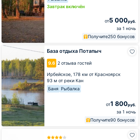
Завтрак включён
5 000
от
руб.
за 1 ночь
Получите
250 бонусов
База
База отдыха Потапыч
отдыха
Потапыч
9.6
2 отзыва гостей
Ирбейское,
178 км от Красноярск
93 м от реки Кан
Баня
Рыбалка
1 800
от
руб.
за 1 ночь
Получите
90 бонусов
Гостиница
Сибирский