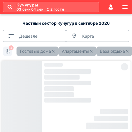
Кучугуры
03 сен
-
04 сен
2
гостя
Частный сектор Кучугур в сентябре 2026
Дешевле
Карта
4
Гостевые дома
Апартаменты
База отдыха