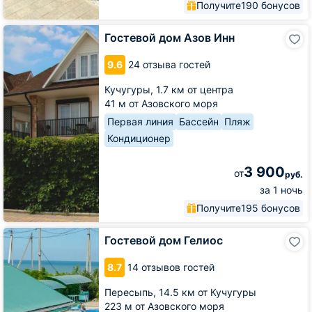
Получите
190 бонусов
Гостевой
Гостевой дом Азов Инн
дом
Азов
9.6
24 отзыва гостей
Инн
Кучугуры,
1.7 км от центра
41 м от Азовского моря
Первая линия
Бассейн
Пляж
Кондиционер
3 900
от
руб.
за 1 ночь
Получите
195 бонусов
Гостевой
Гостевой дом Гелиос
дом
Гелиос
8.7
14 отзывов гостей
Пересыпь,
14.5 км от Кучугуры
223 м от Азовского моря