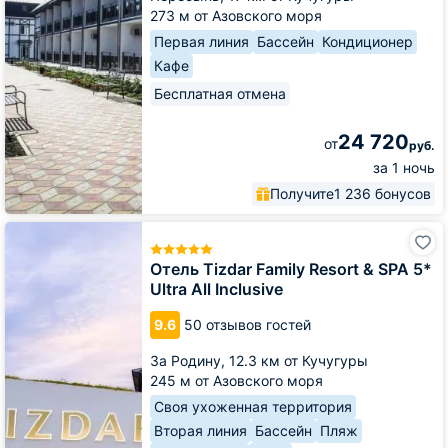
273 м от Азовского моря
Первая линия
Бассейн
Кондиционер
Кафе
Бесплатная отмена
24 720
от
руб.
за 1 ночь
Получите
1 236 бонусов
Отель
Tizdar
Family
Отель Tizdar Family Resort & SPA 5*
Resort
Ultra All Inclusive
&
SPA
9.6
50 отзывов гостей
5*
Ultra
За Родину,
12.3 км от Кучугуры
All
245 м от Азовского моря
Inclusive
Своя ухоженная территория
Вторая линия
Бассейн
Пляж