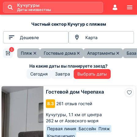
Кучугуры
Даты неизвестны
Частный сектор Кучугур с пляжем
Дешевле
Карта
5
Пляж
Гостевые дома
Апартаменты
База
Сегодня
Завтра
Выбрать даты
Гостевой
Гостевой дом Черепаха
дом
Черепаха
8.3
261 отзыв гостей
Кучугуры,
1.1 км от центра
262 м от Азовского моря
Первая линия
Бассейн
Пляж
Кондиционер