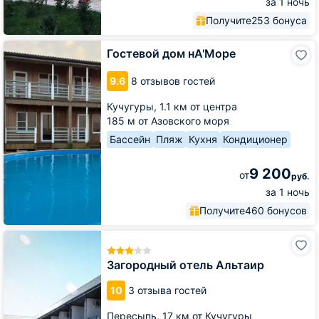
за 1 ночь
Получите
253 бонуса
Гостевой
Гостевой дом нА'Море
дом
нА'Море
9.6
8 отзывов гостей
Кучугуры,
1.1 км от центра
185 м от Азовского моря
Бассейн
Пляж
Кухня
Кондиционер
9 200
от
руб.
за 1 ночь
Получите
460 бонусов
Загородный
отель
Альтаир
Загородный отель Альтаир
10
3 отзыва гостей
Пересыпь,
17 км от Кучугуры