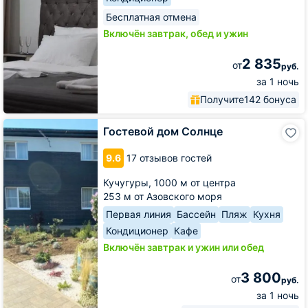
Бесплатная отмена
Включён завтрак, обед и ужин
2 835
от
руб.
за 1 ночь
Получите
142 бонуса
Гостевой
Гостевой дом Солнце
дом
Солнце
9.6
17 отзывов гостей
Кучугуры,
1000 м от центра
253 м от Азовского моря
Первая линия
Бассейн
Пляж
Кухня
Кондиционер
Кафе
Включён завтрак и ужин или обед
3 800
от
руб.
за 1 ночь