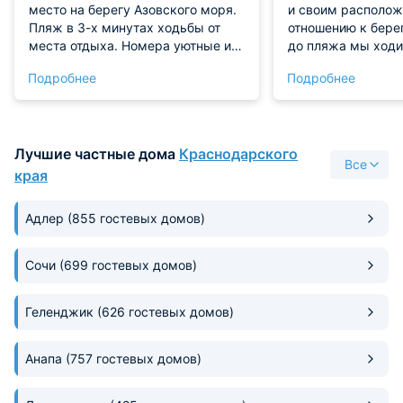
место на берегу Азовского моря.
и своим располож
Пляж в 3-х минутах ходьбы от
отношению к берег
места отдыха. Номера уютные и
до пляжа мы ходи
недорогие. Мы брали вариант с
самом отеле нам 
Подробнее
Подробнее
детской кроватью. Есть рядом
жить, персонал о
доступные точки питания и
теплый прием и бы
магазины. Рынок также в шаговой
нами на связи. Эт
доступности.
место.
Лучшие частные дома
Краснодарского
Все
края
Адлер
(855 гостевых домов)
Сочи
(699 гостевых домов)
Геленджик
(626 гостевых домов)
Анапа
(757 гостевых домов)