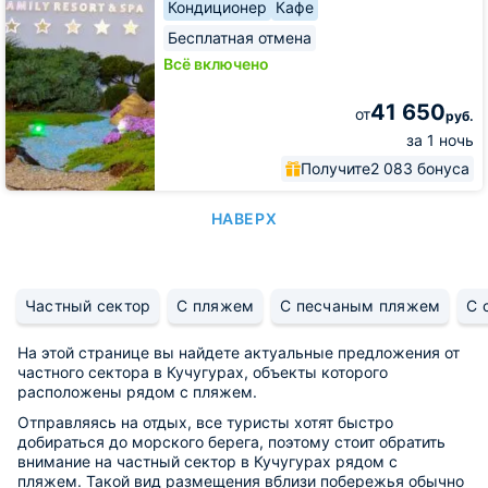
Кондиционер
Кафе
Бесплатная отмена
Всё включено
41 650
от
руб.
за 1 ночь
Получите
2 083 бонуса
НАВЕРХ
Частный сектор
С пляжем
С песчаным пляжем
С 
На этой странице вы найдете актуальные предложения от
частного сектора в Кучугурах, объекты которого
расположены рядом с пляжем.
Отправляясь на отдых, все туристы хотят быстро
добираться до морского берега, поэтому стоит обратить
внимание на частный сектор в Кучугурах рядом с
пляжем. Такой вид размещения вблизи побережья обычно