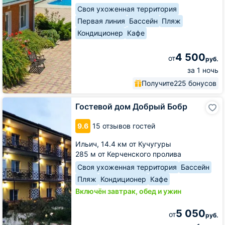
Своя ухоженная территория
Первая линия
Бассейн
Пляж
Кондиционер
Кафе
4 500
от
руб.
за 1 ночь
Получите
225 бонусов
Гостевой
Гостевой дом Добрый Бобр
дом
Добрый
9.6
15 отзывов гостей
Бобр
Ильич,
14.4 км от Кучугуры
285 м от Керченского пролива
Своя ухоженная территория
Бассейн
Пляж
Кондиционер
Кафе
Включён завтрак, обед и ужин
5 050
от
руб.