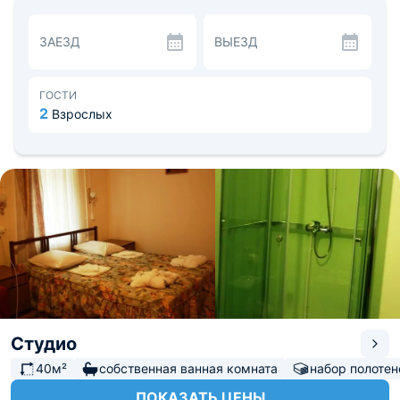
категориями, которые делятся в зависимости от
статуса. Так Вы имеете возможность поселиться в
ЗАЕЗД
ВЫЕЗД
обычном стандартном номере, а можете заехать в боле
высокого класса — студио или даже снять целый
коттедж. В любом случае, все они будут
укомплектованы всем необходимым даже для
ГОСТИ
длительного отрезка времени.
2
Взрослых
Приготовить для себя покушать Вы можно на общей
кухне, а закупить для это продукты в близлежащем
магазине. Также возможно доставка еды.
Поблизости находятся продуктовые, сувенирные лавки,
рынки, достопримечательности и парки, а также
многие другие интересные и познавательные места. На
общественном транспорте, трансфере или такси Вы
доберетесь до любой точки города.
Студио
40м²
собственная ванная комната
набор полотен
ПОКАЗАТЬ ЦЕНЫ