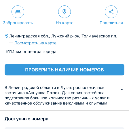
Забронировать
На карте
Поделиться
Ленинградская обл., Лужский р-он, Толмачёвское г.п.
—
Посмотреть на карте
11.1 км от центра города
ПРОВЕРИТЬ НАЛИЧИЕ НОМЕРОВ
В Ленинградской области в Лугах расположилась
гостиница «Аннушка Плюс». Для своих гостей она
подготовила большое количество различных услуг и
качественное обслуживание вежливым и опытным
персоналом. Постояльцы могут посетить бассейн или
баню, а также поиграть в любое время в бильярд.
Доступные номера
Предоставляется прокат горных велосипедов, саней,
коньков и лыж.
Номерной фонд представлен несколькими