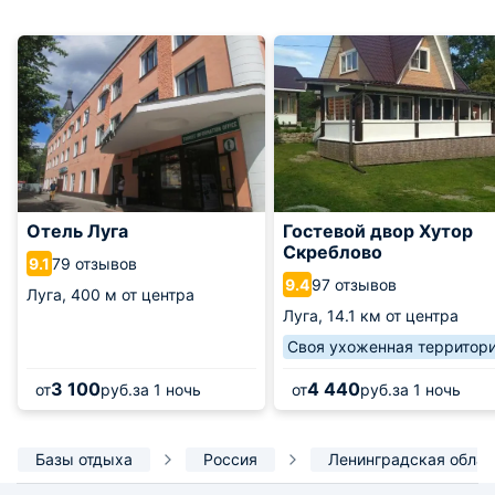
Отель Луга
Гостевой двор Хутор
Скреблово
79 отзывов
9.1
97 отзывов
9.4
Луга,
400 м от центра
Луга,
14.1 км от центра
Своя ухоженная территор
3 100
4 440
от
руб.
за 1 ночь
от
руб.
за 1 ночь
Базы отдыха
Россия
Ленинградская облас