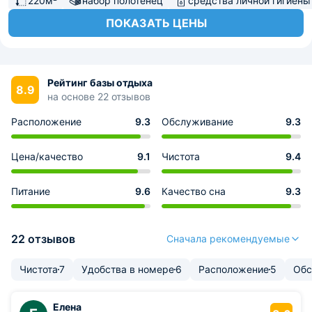
220м²
набор полотенец
средства личной гигиены
ПОКАЗАТЬ ЦЕНЫ
Рейтинг базы отдыха
8.9
на основе 22 отзывов
Расположение
9.3
Обслуживание
9.3
Цена/качество
9.1
Чистота
9.4
Питание
9.6
Качество сна
9.3
22 отзывов
Сначала рекомендуемые
Чистота
7
Удобства в номере
6
Расположение
5
Обс
Елена