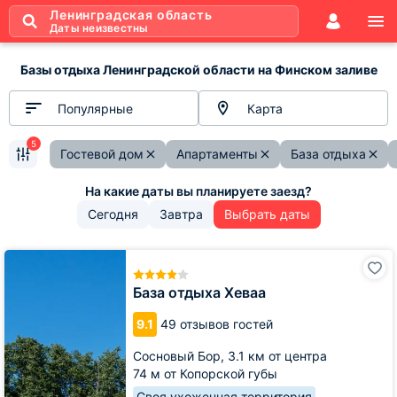
Ленинградская область
Даты неизвестны
Базы отдыха Ленинградской области на Финском заливе
Популярные
Карта
5
Гостевой дом
Апартаменты
База отдыха
Сегодня
Завтра
Выбрать даты
База
отдыха
Хеваа
База отдыха Хеваа
9.1
49 отзывов гостей
Сосновый Бор,
3.1 км от центра
74 м от Копорской губы
Своя ухоженная территория