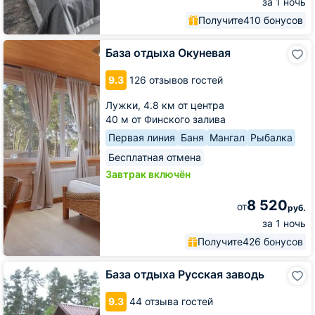
за 1 ночь
Получите
410 бонусов
База
База отдыха Окуневая
отдыха
Окуневая
9.3
126 отзывов гостей
Лужки,
4.8 км от центра
40 м от Финского залива
Первая линия
Баня
Мангал
Рыбалка
Бесплатная отмена
Завтрак включён
8 520
от
руб.
за 1 ночь
Получите
426 бонусов
База
База отдыха Русская заводь
отдыха
Русская
9.3
44 отзыва гостей
заводь