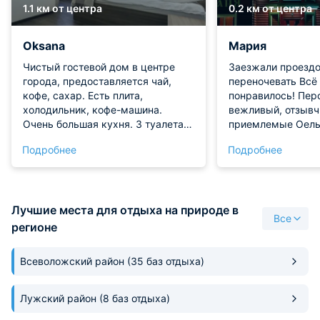
1.1 км от центра
0.2 км от центра
Oksana
Мария
Чистый гостевой дом в центре
Заезжали проездо
города, предоставляется чай,
переночевать Всё очень
кофе, сахар. Есть плита,
понравилось! Пер
холодильник, кофе-машина.
вежливый, отзывчивы
Очень большая кухня. 3 туалета и
приемлемые Оель уютный,
2 душевой. Очереди никогда не
чистый, свежий в
Подробнее
Подробнее
было. С удовольствием вернусь
месторасположение
снова. Администратор сдедала
на 10 звёзд ооочень вкусно,
все для моего комфорта и для
большой выбор бл
моей просьбы.
вкус!) Голодным н
Лучшие места для отдыха на природе в
Отель однозначно
Все
Спасибо за ваше 
регионе
отношение к посет
Всеволожский район
(35 баз отдыха)
Лужский район
(8 баз отдыха)