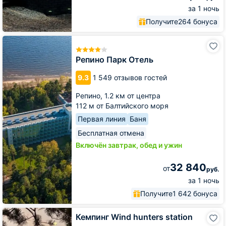
за 1 ночь
Получите
264 бонуса
Репино
Парк
Отель
Репино Парк Отель
9.3
1 549 отзывов гостей
Репино,
1.2 км от центра
112 м от Балтийского моря
Первая линия
Баня
Бесплатная отмена
Включён завтрак, обед и ужин
32 840
от
руб.
за 1 ночь
Получите
1 642 бонуса
Кемпинг
Кемпинг Wind hunters station
Wind