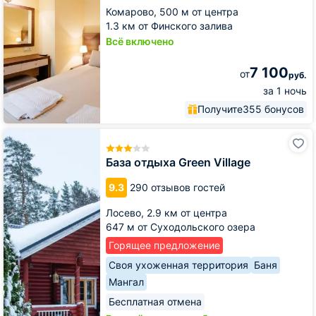
Комарово,
500 м от центра
1.3 км от Финского залива
Всё включено
7 100
от
руб.
за 1 ночь
Получите
355 бонусов
База
отдыха
Green
База отдыха Green Village
Village
9.3
290 отзывов гостей
Лосево,
2.9 км от центра
647 м от Суходольского озера
Горящее предложение
Своя ухоженная территория
Баня
Мангал
Бесплатная отмена