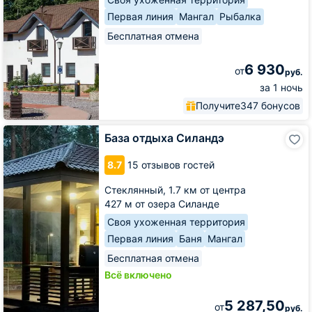
Первая линия
Мангал
Рыбалка
Бесплатная отмена
6 930
от
руб.
за 1 ночь
Получите
347 бонусов
База
База отдыха Силандэ
отдыха
Силандэ
8.7
15 отзывов гостей
Стеклянный,
1.7 км от центра
427 м от озера Силанде
Своя ухоженная территория
Первая линия
Баня
Мангал
Бесплатная отмена
Всё включено
5 287,50
от
руб.