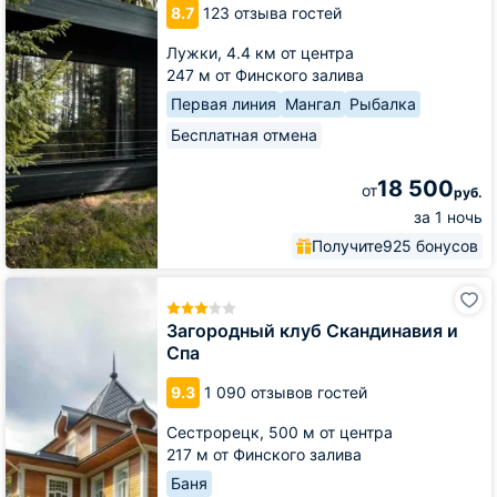
8.7
123 отзыва гостей
La
Rey
Лужки,
4.4 км от центра
247 м от Финского залива
Первая линия
Мангал
Рыбалка
Бесплатная отмена
18 500
от
руб.
за 1 ночь
Получите
925 бонусов
Загородный
клуб
Скандинавия
Загородный клуб Скандинавия и
и
Спа
Спа
9.3
1 090 отзывов гостей
Сестрорецк,
500 м от центра
217 м от Финского залива
Баня