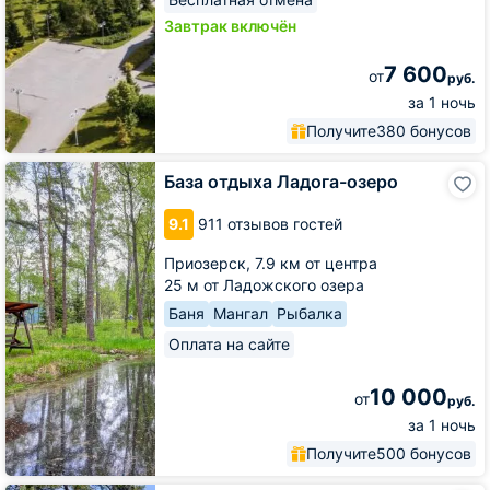
Завтрак включён
7 600
от
руб.
за 1 ночь
Получите
380 бонусов
База
База отдыха Ладога-озеро
отдыха
Ладога-
9.1
911 отзывов гостей
озеро
Приозерск,
7.9 км от центра
25 м от Ладожского озера
Баня
Мангал
Рыбалка
Оплата на сайте
10 000
от
руб.
за 1 ночь
Получите
500 бонусов