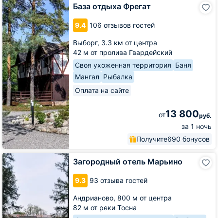
База
База отдыха Фрегат
отдыха
Фрегат
9.4
106 отзывов гостей
Выборг,
3.3 км от центра
42 м от пролива Гвардейский
Своя ухоженная территория
Баня
Мангал
Рыбалка
Оплата на сайте
13 800
от
руб.
за 1 ночь
Получите
690 бонусов
Загородный
Загородный отель Марьино
отель
Марьино
9.3
93 отзыва гостей
Андрианово,
800 м от центра
82 м от реки Тосна