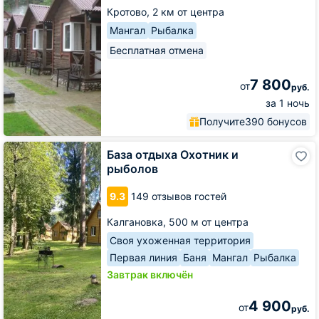
Кротово,
2 км от центра
Мангал
Рыбалка
Бесплатная отмена
7 800
от
руб.
за 1 ночь
Получите
390 бонусов
База
База отдыха Охотник и
отдыха
рыболов
Охотник
и
9.3
149 отзывов гостей
рыболов
Калгановка,
500 м от центра
Своя ухоженная территория
Первая линия
Баня
Мангал
Рыбалка
Завтрак включён
4 900
от
руб.