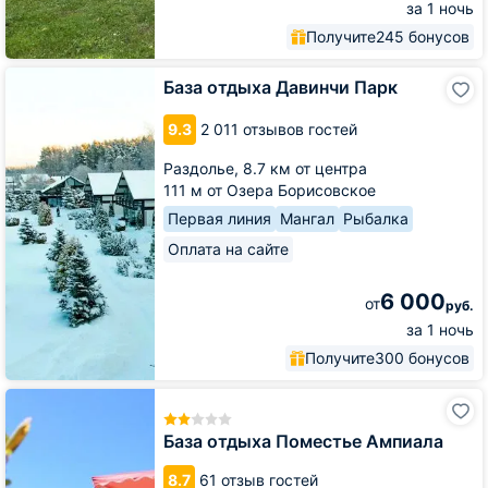
за 1 ночь
Получите
245 бонусов
База
База отдыха Давинчи Парк
отдыха
Давинчи
9.3
2 011 отзывов гостей
Парк
Раздолье,
8.7 км от центра
111 м от Озера Борисовское
Первая линия
Мангал
Рыбалка
Оплата на сайте
6 000
от
руб.
за 1 ночь
Получите
300 бонусов
База
отдыха
Поместье
База отдыха Поместье Ампиала
Ампиала
8.7
61 отзыв гостей