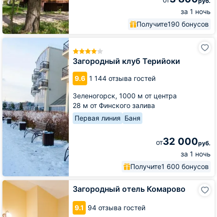
руб.
за 1 ночь
Получите
190 бонусов
Загородный
клуб
Терийоки
Загородный клуб Терийоки
9.6
1 144 отзыва гостей
Зеленогорск,
1000 м от центра
28 м от Финского залива
Первая линия
Баня
32 000
от
руб.
за 1 ночь
Получите
1 600 бонусов
Загородный
Загородный отель Комарово
отель
Комарово
9.1
94 отзыва гостей