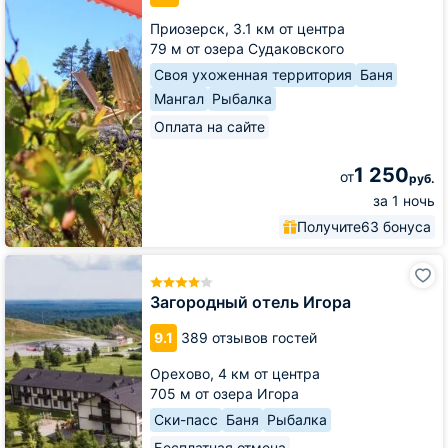
Приозерск,
3.1 км от центра
79 м от озера Судаковского
Своя ухоженная территория
Баня
Мангал
Рыбалка
Оплата на сайте
1 250
от
руб.
за 1 ночь
Получите
63 бонуса
Загородный
отель
Игора
Загородный отель Игора
9.1
389 отзывов гостей
Орехово,
4 км от центра
705 м от озера Игора
Ски-пасс
Баня
Рыбалка
Бесплатная отмена