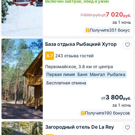
Включён завтрак, обед и ужин
7 020
7 800
руб.
от
руб.
за 1 ночь
Получите
351 бонус
База
База отдыха Рыбацкий Хутор
отдыха
Рыбацкий
8.7
243 отзыва гостей
Хутор
Первомайское,
3.8 км от центра
Первая линия
Баня
Мангал
Рыбалка
Бесплатная отмена
3 800
от
руб.
за 1 ночь
Получите
190 бонусов
Загородный
Загородный отель De La Rey
отель
De