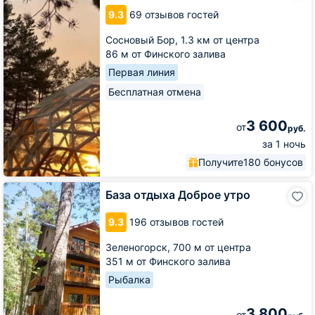
hunters
9.3
69 отзывов гостей
station
Сосновый Бор,
1.3 км от центра
86 м от Финского залива
Первая линия
Бесплатная отмена
3 600
от
руб.
за 1 ночь
Получите
180 бонусов
База
База отдыха Доброе утро
отдыха
Доброе
9.3
196 отзывов гостей
утро
Зеленогорск,
700 м от центра
351 м от Финского залива
Рыбалка
3 800
от