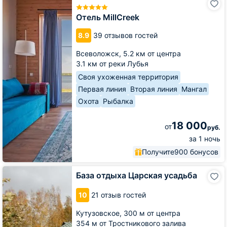
MillCreek
Отель MillCreek
8.9
39 отзывов гостей
Всеволожск,
5.2 км от центра
3.1 км от реки Лубья
Своя ухоженная территория
Первая линия
Вторая линия
Мангал
Охота
Рыбалка
18 000
от
руб.
за 1 ночь
Получите
900 бонусов
База
База отдыха Царская усадьба
отдыха
Царская
10
21 отзыв гостей
усадьба
Кутузовское,
300 м от центра
354 м от Тростникового залива