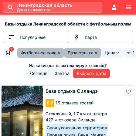
Ленинградская область
Даты неизвестны
Базы отдыха Ленинградской области с футбольным полем
Популярные
Карта
2
Футбольное поле
База отдыха
Цена
от
2
Сегодня
Завтра
Выбрать даты
База
База отдыха Силандэ
отдыха
Силандэ
8.7
15 отзывов гостей
Стеклянный,
1.7 км от центра
427 м от озера Силанде
Своя ухоженная территория
Первая линия
Баня
Мангал