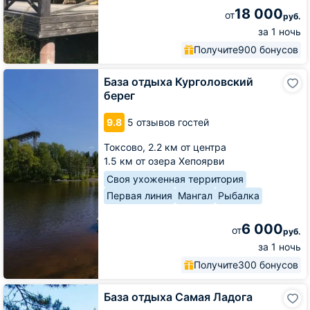
18 000
от
руб.
за 1 ночь
Получите
900 бонусов
База
База отдыха Курголовский
отдыха
берег
Курголовский
берег
9.8
5 отзывов гостей
Токсово,
2.2 км от центра
1.5 км от озера Хепоярви
Своя ухоженная территория
Первая линия
Мангал
Рыбалка
6 000
от
руб.
за 1 ночь
Получите
300 бонусов
База
База отдыха Самая Ладога
отдыха