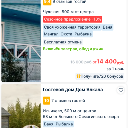
9.4
9 отзывов гостей
Чудская,
800 м от центра
Сезонное предложение -10%
Своя ухоженная территория
Баня
Мангал
Охота
Рыбалка
Бесплатная отмена
Включён завтрак, обед и ужин
14 400
16 000
руб.
от
руб.
за 1 ночь
Получите
720 бонусов
Гостевой
Гостевой дом Дом Ялкала
дом
Дом
10
7 отзывов гостей
Ялкала
Ильичево,
500 м от центра
68 м от Большого Симагинского озера
Баня
Рыбалка