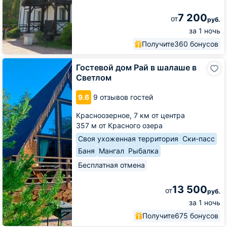
7 200
от
руб.
за 1 ночь
Получите
360 бонусов
Гостевой
Гостевой дом Рай в шалаше в
дом
Светлом
Рай
в
9.6
9 отзывов гостей
шалаше
в
Красноозерное,
7 км от центра
Светлом
357 м от Красного озера
Своя ухоженная территория
Ски-пасс
Баня
Мангал
Рыбалка
Бесплатная отмена
13 500
от
руб.
за 1 ночь
Получите
675 бонусов