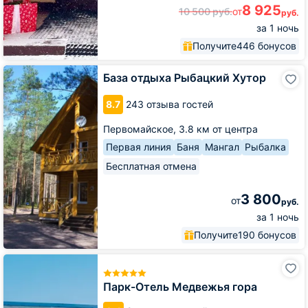
8 925
10 500
руб.
от
руб.
за 1 ночь
Получите
446 бонусов
База
База отдыха Рыбацкий Хутор
отдыха
Рыбацкий
8.7
243 отзыва гостей
Хутор
Первомайское,
3.8 км от центра
Первая линия
Баня
Мангал
Рыбалка
Бесплатная отмена
3 800
от
руб.
за 1 ночь
Получите
190 бонусов
Парк-
Отель
Медвежья
Парк-Отель Медвежья гора
гора