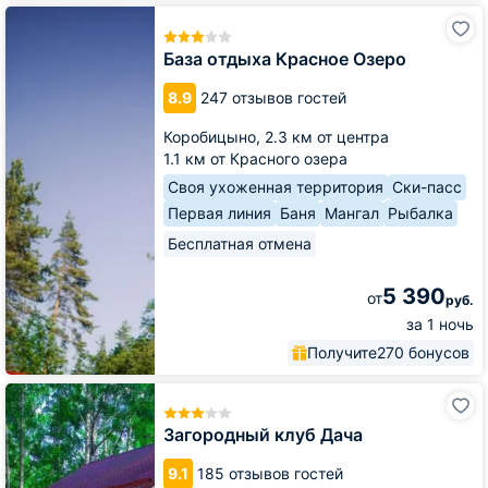
База
отдыха
Красное
База отдыха Красное Озеро
Озеро
8.9
247 отзывов гостей
Коробицыно,
2.3 км от центра
1.1 км от Красного озера
Своя ухоженная территория
Ски-пасс
Первая линия
Баня
Мангал
Рыбалка
Бесплатная отмена
5 390
от
руб.
за 1 ночь
Получите
270 бонусов
Загородный
клуб
Дача
Загородный клуб Дача
9.1
185 отзывов гостей