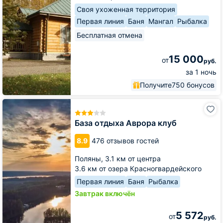
Своя ухоженная территория
Первая линия
Баня
Мангал
Рыбалка
Бесплатная отмена
15 000
от
руб.
за 1 ночь
Получите
750 бонусов
База
отдыха
Аврора
База отдыха Аврора клуб
клуб
8.9
476 отзывов гостей
Поляны,
3.1 км от центра
3.6 км от озера Красногвардейского
Первая линия
Баня
Рыбалка
Завтрак включён
5 572
от
руб.