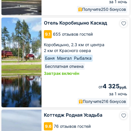
за 1 ночь
Получите
250 бонусов
Отель
Отель Коробицыно Каскад
Коробицыно
Каскад
9.1
655 отзывов гостей
Коробицыно,
2.3 км от центра
2 км от Красного озера
Баня
Мангал
Рыбалка
Бесплатная отмена
Завтрак включён
4 325
от
руб.
за 1 ночь
Получите
216 бонусов
Коттедж
Коттедж Родная Усадьба
Родная
Усадьба
9.6
76 отзывов гостей