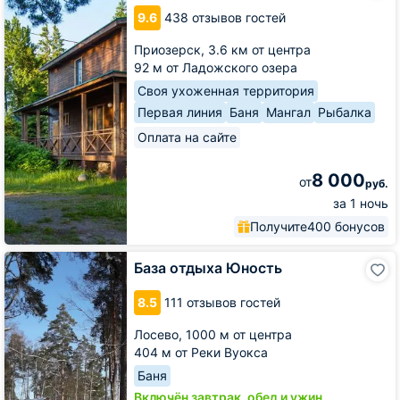
Самая
9.6
438 отзывов гостей
Ладога
Приозерск,
3.6 км от центра
92 м от Ладожского озера
Своя ухоженная территория
Первая линия
Баня
Мангал
Рыбалка
Оплата на сайте
8 000
от
руб.
за 1 ночь
Получите
400 бонусов
База
База отдыха Юность
отдыха
Юность
8.5
111 отзывов гостей
Лосево,
1000 м от центра
404 м от Реки Вуокса
Баня
Включён завтрак, обед и ужин