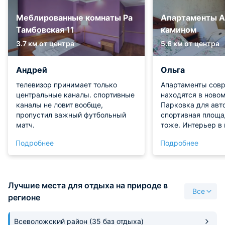
Меблированные комнаты Ра
Апартаменты A
Тамбовская 11
камином
3.7 км от центра
5.6 км от центра
Андрей
Ольга
телевизор принимает только
Апартаменты сов
центральные каналы. спортивные
находятся в ново
каналы не ловит вообще,
Парковка для авто
пропустил важный футбольный
спортивная площа
матч.
тоже. Интерьер в
приятный, домашн
Подробнее
Подробнее
камина только доб
антуража. В кухн
техника, с водой 
было. Ванная ком
Лучшие места для отдыха на природе в
эксплуатации. То
Все
положительные э
регионе
Всеволожский район
(35 баз отдыха)