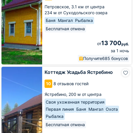
Петровское,
3.1 км от центра
234 м от Суходольского озера
Баня
Мангал
Рыбалка
Бесплатная отмена
13 700
от
руб.
за 1 ночь
Получите
685 бонусов
Коттедж
Коттедж Усадьба Ястребино
Усадьба
Ястребино
10
8 отзывов гостей
Ястребино,
200 м от центра
Своя ухоженная территория
Первая линия
Баня
Мангал
Охота
Рыбалка
Бесплатная отмена