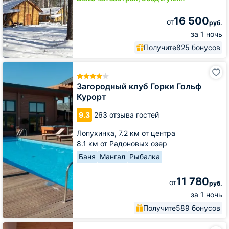
16 500
от
руб.
за 1 ночь
Получите
825 бонусов
Загородный
клуб
Горки
Загородный клуб Горки Гольф
Гольф
Курорт
Курорт
9.3
263 отзыва гостей
Лопухинка,
7.2 км от центра
8.1 км от Радоновых озер
Баня
Мангал
Рыбалка
11 780
от
руб.
за 1 ночь
Получите
589 бонусов
Отель