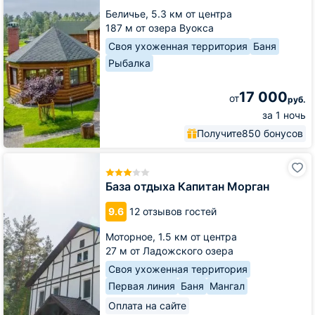
Беличье,
5.3 км от центра
187 м от озера Вуокса
Своя ухоженная территория
Баня
Рыбалка
17 000
от
руб.
за 1 ночь
Получите
850 бонусов
База
отдыха
Капитан
База отдыха Капитан Морган
Морган
9.6
12 отзывов гостей
Моторное,
1.5 км от центра
27 м от Ладожского озера
Своя ухоженная территория
Первая линия
Баня
Мангал
Оплата на сайте