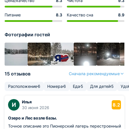
Цена/качество
8.3
Чистота
9.3
Питание
8.3
Качество сна
8.9
Фотографии гостей
15 отзывов
Сначала рекомендуемые
Расположение
6
Номера
6
Еда
5
Для детей
5
Удо
Илья
И
8.2
30 июня 2026
Озеро и Лес возле базы.
Точное описание это Пионерский лагерь перестроенный