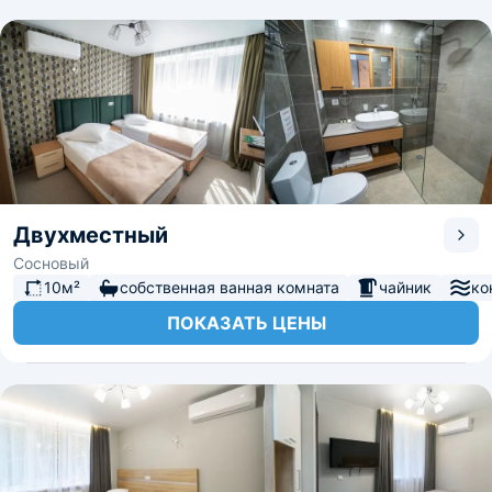
Двухместный
Сосновый
10м²
собственная ванная комната
чайник
ко
ПОКАЗАТЬ ЦЕНЫ