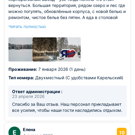
вернуться. Большая территория, рядом озеро и лес где
можно погулять, обновлённые корпуса, с новой белью и
ремонтом, чистое белье без пятен. А еда в столовой
отдельная песня как в советской сто вой, порции
Читать полностью
большие и вкусные, даже ребёнок привереда ел. Зимой
можно взять в прокат лыжи, коньки и ТД. Каток
большой, новая тёплая раздевалка перед катком. Есть
баня и бассейн, но уже за отдельную плату.
Рекомендую и обязательно вернёмся, но уже на двое
суток, одни было мало.
Проживание:
7 января 2026 (1 день)
Тип номера:
Двухместный (С удобствами Карельский)
Ответ администрации :
23 апреля 2026
Спасибо за Ваш отзыв. Наш персонал прикладывает
все усилия, чтобы наши гости насладились отдыхом.
Елена
Е
10