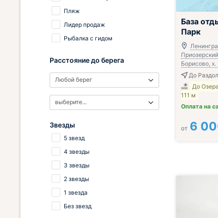
Пляж
База отд
Лидер продаж
Парк
Рыбалка с гидом
Ленингра
Приозерский 
Расстояние до берега
Борисово, х. 
До Раздол
Любой берег
До Озер
111 м
выберите...
Оплата на с
6 0
Звезды
от
5 звезд
4 звезды
3 звезды
2 звезды
1 звезда
Без звезд