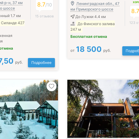
й р-н, 37 км
ХОР
8.7
Ленинградская обл., 47
/
10
о шоссе
км Приморского шоссе
8.
нный 1.7 км
15 отзывов
До Лужки 4.4 км
 Силанде 427
123 о
До Финского залива
247 м
женная
Бесплатная отмена
ия
18 500
 отмена
от
руб.
Подроб
7,50
руб.
Подробнее