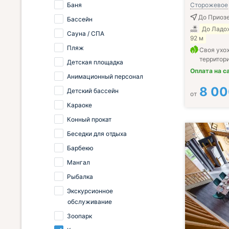
Баня
Сторожевое
До Приозе
Бассейн
До Ладо
Сауна / СПА
92 м
Пляж
Своя ухо
территор
Детская площадка
Оплата на с
Анимационный персонал
8 0
Детский бассейн
от
Караоке
Конный прокат
Беседки для отдыха
Барбекю
Мангал
Рыбалка
Экскурсионное
обслуживание
Зоопарк