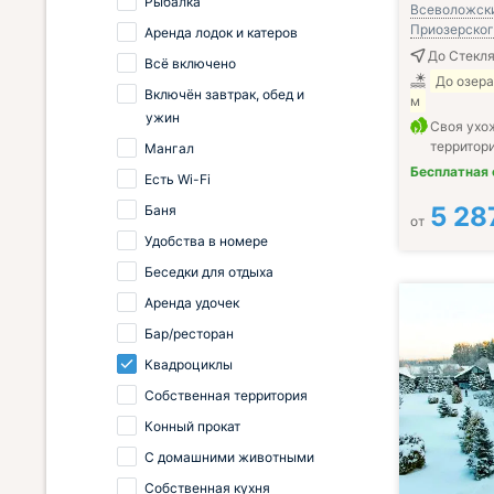
Рыбалка
Всеволожски
Приозерског
Аренда лодок и катеров
До Стекля
Всё включено
До озера
Включён завтрак, обед и
м
ужин
Своя ухо
территор
Мангал
Бесплатная
Есть Wi-Fi
5 28
Баня
от
Удобства в номере
Беседки для отдыха
Аренда удочек
Бар/ресторан
Квадроциклы
Собственная территория
Конный прокат
С домашними животными
Собственная кухня