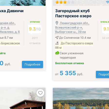
ыха Давинчи
Загородный клуб
Пасторское озеро
ОТЛИЧНО
ОЧЕНЬ 
дская обл.,
Ленинградская обл.,
р-н, д.
Всеволожский р-н,
9.3
9.1
/
10
Яковлево, д. 6
Выборгское ш., 39 км
ье 8.7 км
До Солнечное 10.4 км
2011
33 о
а Борисовское
отзывов
До Пасторского озера
88 м
айте
Своя ухоженная
территория
00
Бесплатная отмена
руб.
Подробнее
5 355
от
руб.
Подроб