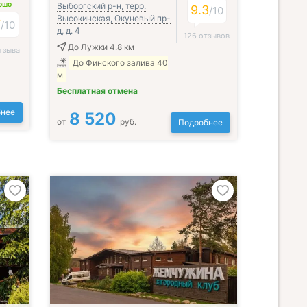
Выборгский р-н, терр.
ОШО
9.3
/
10
Высокинская, Окуневый пр-
7
/
10
д, д. 4
126 отзывов
До Лужки 4.8 км
тзыва
До Финского залива 40
м
Бесплатная отмена
нее
8 520
от
руб.
Подробнее