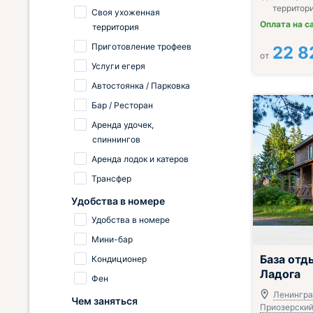
территор
Своя ухоженная
Оплата на с
территория
Приготовление трофеев
22 8
от
Услуги егеря
Автостоянка / Парковка
Бар / Ресторан
Аренда удочек,
спиннингов
Аренда лодок и катеров
Трансфер
Удобства в номере
Удобства в номере
Мини-бар
База отд
Кондиционер
Ладога
Фен
Ленингра
Чем заняться
Приозерский 