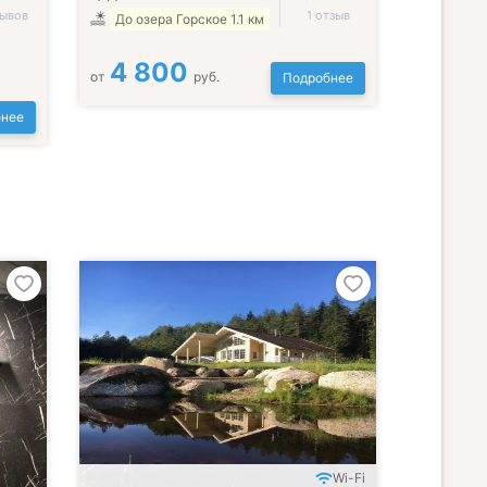
зывов
1 отзыв
До озера Горское 1.1 км
4 800
от
руб.
Подробнее
нее
Wi-Fi