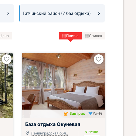
Гатчинский район
(7 баз отдыха)
Цена
Плитка
Список
Завтрак
Wi-Fi
Завтрак включён
База отдыха Окуневая
ОТЛИЧНО
Ленинградская обл.,