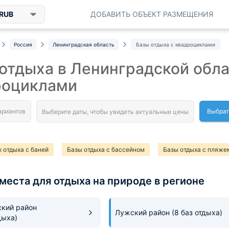
RUB
ДОБАВИТЬ ОБЪЕКТ РАЗМЕЩЕНИЯ
Россия
Ленинградская область
Базы отдыха с квадроциклами
отдыха в Ленинградской обла
роциклами
Выбрат
 отдыха с баней
Базы отдыха с бассейном
Базы отдыха с пляже
 отдыха с конным прокатом
Базы отдыха с питанием
Базы отдых
места для отдыха на природе в регионе
 отдыха с прокатом снегоходов
Базы отдыха с катком
Базы отды
 отдыха с футбольным полем
Базы отдыха с рестораном
Базы о
кий район
Лужский район
(8 баз отдыха)
дыха)
 отдыха с прокатом лыж