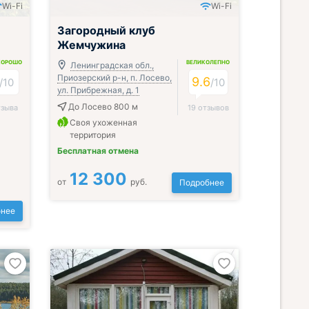
Wi-Fi
Wi-Fi
Загородный клуб
Жемчужина
ХОРОШО
ВЕЛИКОЛЕПНО
Ленинградская обл.,
Приозерский р-н, п. Лосево,
9.6
/
10
/
10
ул. Прибрежная, д. 1
До Лосево 800 м
тзыва
19 отзывов
Своя ухоженная
территория
Бесплатная отмена
12 300
от
руб.
Подробнее
нее