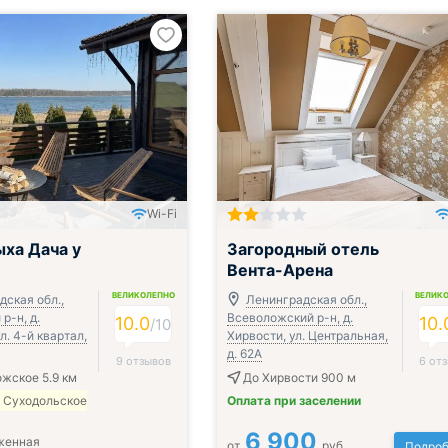
Wi-Fi
ыха Дача у
Загородный отель
Вента-Арена
ВЕЛИКОЛЕПНО
ВЕЛИК
дская обл.,
Ленинградская обл.,
р-н, д.
Всеволожский р-н, д.
10.0
10.
/
10
л. 4-й квартал,
Хирвости, ул. Центральная,
д. 62А
9 отзывов
6 от
жское 5.9 км
До Хирвости 900 м
а Суходольское
Оплата при заселении
6 900
женная
от
руб.
Подроб