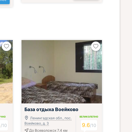
База отдыха Воейково
ИЧНО
ВЕЛИКОЛЕПНО
Ленингадская обл., пос.
Воейково, д. 3
4
9.6
/
10
/
10
До Всеволожск 7.4 км