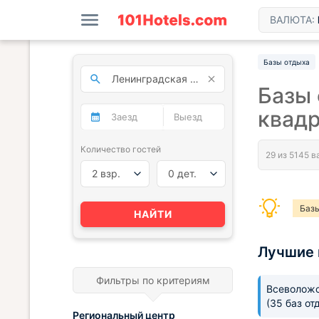
ВАЛЮТА:
Базы отдыха
Базы 
квад
Количество гостей
2 взр.
0 дет.
Базы
НАЙТИ
Базы
Лучшие 
Базы
Фильтры по критериям
Базы
Всеволожс
(35 баз от
Базы
Региональный центр