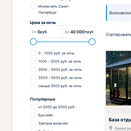
Исключить Санкт-
Петербург
Волховски
Цена за
ночь
0
40 000+
От
руб.
До
руб.
Сортировать
0
-
1000
руб.
за ночь
1000
-
2000
руб.
за ночь
2000
-
3000
руб.
за ночь
3000
-
5000
руб.
за ночь
свыше
5000
руб.
за ночь
Популярные
от
2000
до
3000
руб.
Бассейн
Всё включено
База отд
Завтрак включён
Ленингра