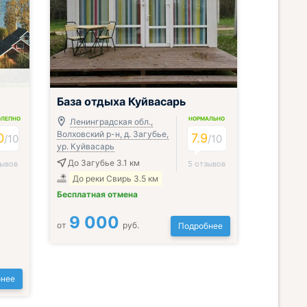
База отдыха Куйвасарь
ОЛЕПНО
НОРМАЛЬНО
Ленинградская обл.,
Волховский р-н, д. Загубье,
0
7.9
/
10
/
10
ур. Куйвасарь
До Загубье 3.1 км
зывов
5 отзывов
До реки Свирь 3.5 км
Бесплатная отмена
9 000
от
руб.
Подробнее
нее