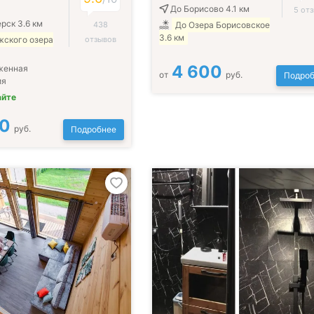
До Борисово 4.1 км
5 от
рск 3.6 км
438
До Озера Борисовское
3.6 км
жского озера
отзывов
4 600
женная
от
руб.
Подроб
ия
айте
00
руб.
Подробнее