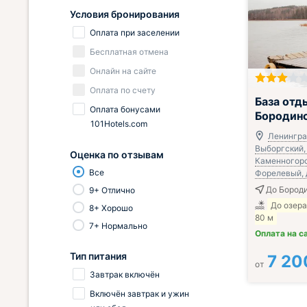
Условия бронирования
Оплата при заселении
Бесплатная отмена
Онлайн на сайте
Оплата по счету
База отд
Оплата бонусами
Бородин
101Hotels.com
Ленинград
Выборгский, 
Оценка по отзывам
Каменногорс
Все
Форелевый, д
До Бороди
9+ Отлично
До озер
8+ Хорошо
80 м
7+ Нормально
Оплата на с
Тип питания
7 20
от
Завтрак включён
Включён завтрак и ужин