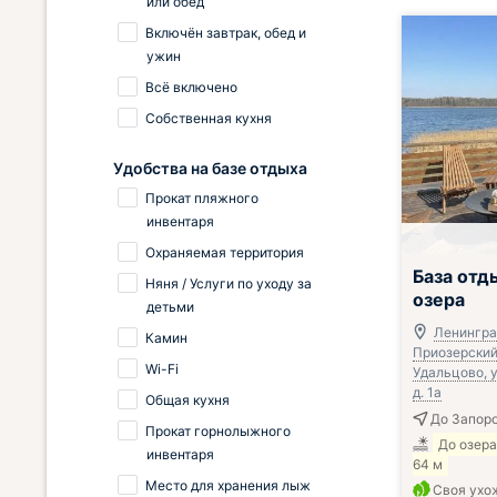
или обед
Включён завтрак, обед и
ужин
Всё включено
Собственная кухня
Удобства на базе отдыха
Прокат пляжного
инвентаря
Охраняемая территория
База отд
Няня / Услуги по уходу за
озера
детьми
Ленингра
Камин
Приозерский 
Wi-Fi
Удальцово, у
д. 1а
Общая кухня
До Запоро
Прокат горнолыжного
До озер
инвентаря
64 м
Место для хранения лыж
Своя ухо