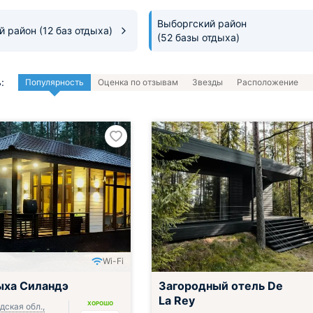
Выборгский район
й район
(12 баз отдыха)
(52 базы отдыха)
:
Популярность
Оценка по отзывам
Звезды
Расположение
Wi-Fi
ыха Силандэ
Загородный отель De
La Rey
ХОРОШО
дская обл.,