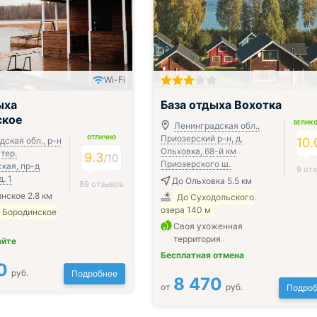
Wi-Fi
ыха
База отдыха Вохотка
ское
ВЕЛИК
Ленинградская обл.,
Приозерский р-н, д.
ОТЛИЧНО
ская обл., р-н
10.
Ольховка, 68-й км
тер.
9.3
/
10
Приозерского ш.
кая, пр-д
9 от
. 1
До Ольховка 5.5 км
89 отзывов
нское 2.8 км
До Суходольского
озера 140 м
а Бородинское
Своя ухоженная
территория
айте
Бесплатная отмена
0
руб.
Подробнее
8 470
от
руб.
Подроб