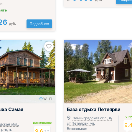
ия
айте
26
руб.
Подробнее
Wi-Fi
ыха Самая
База отдыха Петяярви
ОТЛ
Ленинградская обл., п/
ст Петяярви, ул.
ВЕЛИКОЛЕПНО
дская обл.,
9.
Вокзальная
р-н, п.
9.6
/
10