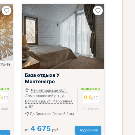
Wi-Fi
База отдыха У
Монтенегро
ОЛЕПНО
ВЕЛИКОЛЕПНО
Ленинградская обл.,
Ломоносовский р-н, д.
0
9.8
/
10
/
10
Волковицы, ул. Фабричная,
д. 57
зывов
6 отзывов
До Большие Горки 6.2 км
4 675
от
руб.
Подробнее
нее