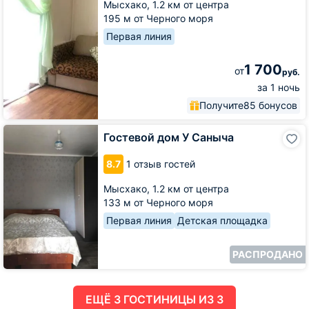
Мысхако,
1.2 км от центра
195 м от Черного моря
Первая линия
1 700
от
руб.
за 1 ночь
Получите
85 бонусов
Гостевой
Гостевой дом У Саныча
дом
У
8.7
1 отзыв гостей
Саныча
Мысхако,
1.2 км от центра
133 м от Черного моря
Первая линия
Детская площадка
РАСПРОДАНО
ЕЩË 3 ГОСТИНИЦЫ ИЗ 3