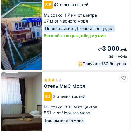
Мысхако
8.5
42 отзыва гостей
Мысхако,
1.7 км от центра
97 м от Черного моря
Первая линия
Детская площадка
Включён завтрак, обед и ужин
3 000
от
руб.
за 1 ночь
Получите
150 бонусов
Отель
МыС
Моря
Отель МыС Моря
8.1
3 отзыва гостей
Мысхако,
800 м от центра
561 м от Черного моря
Бесплатная отмена