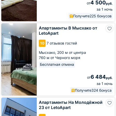
4 500
от
руб.
за 1 ночь
Получите
225 бонусов
Апартаменты
Апартаменты В Мысхако от
В
LetoApart
Мысхако
от
10
7 отзывов гостей
LetoApart
Мысхако,
200 м от центра
760 м от Черного моря
Бесплатная отмена
6 484
от
руб.
за 1 ночь
Получите
324 бонуса
Апартаменты
Апартаменты На Молодёжной
На
23 от LetoApart
Молодёжной
23