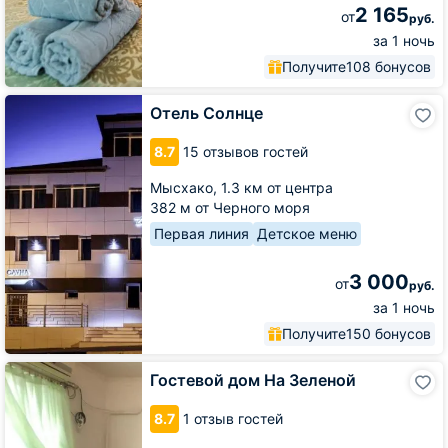
2 165
от
руб.
за 1 ночь
Получите
108 бонусов
Отель
Отель Солнце
Солнце
8.7
15 отзывов гостей
Мысхако,
1.3 км от центра
382 м от Черного моря
Первая линия
Детское меню
3 000
от
руб.
за 1 ночь
Получите
150 бонусов
Гостевой
Гостевой дом На Зеленой
дом
На
8.7
1 отзыв гостей
Зеленой