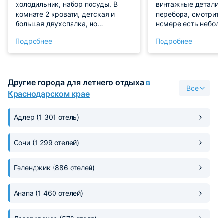
холодильник, набор посуды. В
винтажные детали,
комнате 2 кровати, детская и
перебора, смотрит
большая двухспалка, но
номере есть небо
скрипучая , каждый поворот
креслом и торшер
Подробнее
Подробнее
слышен. Общая система
чтобы почитать пе
кондиционирования, работает
изоляции хватает:
отлично, есть в кухне и в комнате.
общего зала не до
В 100 метрах от отеля пляж есть,
спокойно. Освещ
Другие города для летнего отдыха
в
но дикий. Если идти на
регулировать, это
Все
оборудованный пляж, по времени
вечером сделал п
Краснодарском крае
займет минут 15.
поярче. Кондицио
туда, куда надо, н
Адлер
(1 301 отель)
Сочи
(1 299 отелей)
Геленджик
(886 отелей)
Анапа
(1 460 отелей)