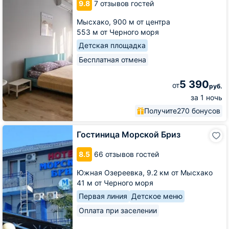
9.8
7 отзывов гостей
от
LetoApart
Мысхако,
900 м от центра
553 м от Черного моря
Детская площадка
Бесплатная отмена
5 390
от
руб.
за 1 ночь
Получите
270 бонусов
Гостиница
Гостиница Морской Бриз
Морской
Бриз
8.5
66 отзывов гостей
Южная Озереевка,
9.2 км от Мысхако
41 м от Черного моря
Первая линия
Детское меню
Оплата при заселении