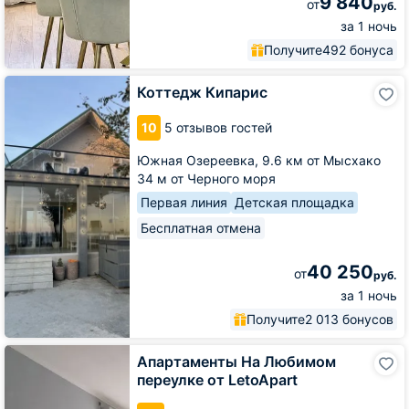
9 840
от
руб.
за 1 ночь
Получите
492 бонуса
Коттедж
Коттедж Кипарис
Кипарис
10
5 отзывов гостей
Южная Озереевка,
9.6 км от Мысхако
34 м от Черного моря
Первая линия
Детская площадка
Бесплатная отмена
40 250
от
руб.
за 1 ночь
Получите
2 013 бонусов
Апартаменты
Апартаменты На Любимом
На
переулке от LetoApart
Любимом
переулке