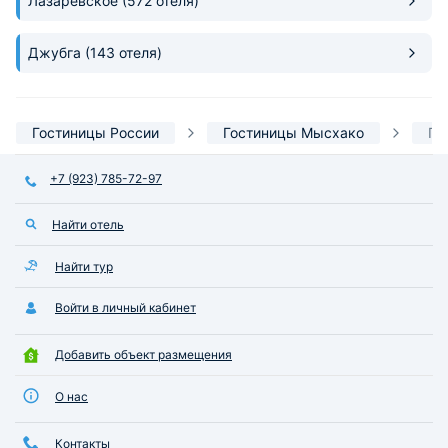
Лазаревское
(572 отеля)
Джубга
(143 отеля)
Гостиницы России
Гостиницы Мысхако
Гд
+7 (923) 785-72-97
Найти отель
Найти тур
Войти в личный кабинет
Добавить объект размещения
О нас
Контакты