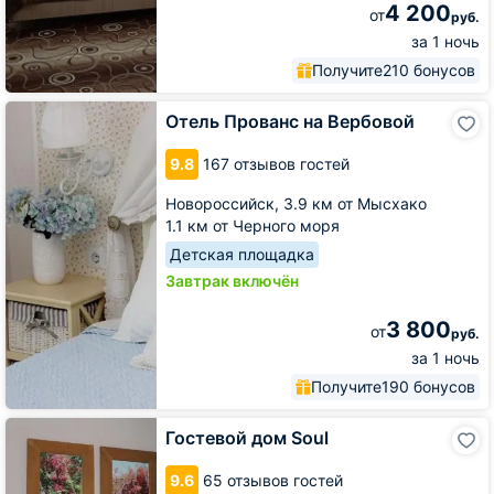
4 200
от
руб.
за 1 ночь
Получите
210 бонусов
Отель
Отель Прованс на Вербовой
Прованс
на
9.8
167 отзывов гостей
Вербовой
Новороссийск,
3.9 км от Мысхако
1.1 км от Черного моря
Детская площадка
Завтрак включён
3 800
от
руб.
за 1 ночь
Получите
190 бонусов
Гостевой
Гостевой дом Soul
дом
Soul
9.6
65 отзывов гостей