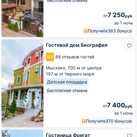
Бесплатная отмена
7 250
от
руб.
за 1 ночь
Получите
363 бонуса
Гостевой
Гостевой дом Биография
дом
Биография
9.1
88 отзывов гостей
Мысхако,
700 м от центра
197 м от Черного моря
Детская площадка
Бесплатная отмена
7 400
от
руб.
за 1 ночь
Получите
370 бонусов
Гостиница
Гостиница Фрегат