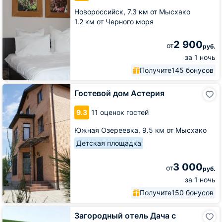
Новороссийск,
7.3 км от Мысхако
1.2 км от Черного моря
2 900
от
руб.
за 1 ночь
Получите
145 бонусов
Гостевой
Гостевой дом Астерия
дом
Астерия
9.3
11 оценок гостей
Южная Озереевка,
9.5 км от Мысхако
Детская площадка
3 000
от
руб.
за 1 ночь
Получите
150 бонусов
Загородный
Загородный отель Дача с
отель