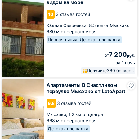
видом на море
Дача
с
10
3 отзыва гостей
видом
на
Южная Озереевка,
8.5 км от Мысхако
море
680 м от Черного моря
Первая линия
Детская площадка
7 200
от
руб.
за 1 ночь
Получите
360 бонусов
Апартаменты
Апартаменты В Счастливом
В
переулке Мысхако от LetoApart
Счастливом
переулке
9.8
3 отзыва гостей
Мысхако
от
Мысхако,
1.2 км от центра
LetoApart
668 м от Черного моря
Детская площадка