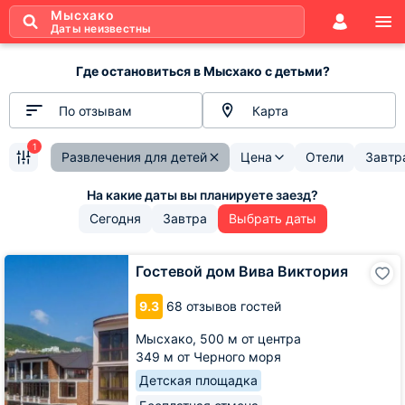
Мысхако
Даты неизвестны
Где остановиться в Мысхако с детьми?
По отзывам
Карта
1
Развлечения для детей
Цена
Отели
Завтр
Сегодня
Завтра
Выбрать даты
Гостевой
Гостевой дом Вива Виктория
дом
Вива
9.3
68 отзывов гостей
Виктория
Мысхако,
500 м от центра
349 м от Черного моря
Детская площадка