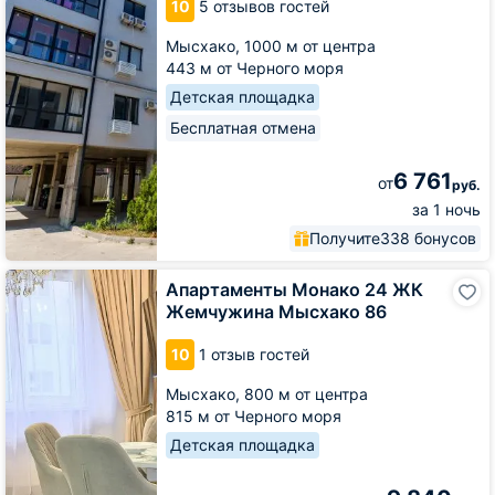
10
5 отзывов гостей
от
LetoApart
Мысхако,
1000 м от центра
443 м от Черного моря
Детская площадка
Бесплатная отмена
6 761
от
руб.
за 1 ночь
Получите
338 бонусов
Апартаменты
Апартаменты Монако 24 ЖК
Монако
Жемчужина Мысхако 86
24
ЖК
10
1 отзыв гостей
Жемчужина
Мысхако
Мысхако,
800 м от центра
86
815 м от Черного моря
Детская площадка