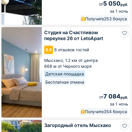
5 050
от
руб.
за 1 ночь
Получите
253 бонуса
Студия
Студия на Счастливом
на
переулке 26 от LetoApart
Счастливом
переулке
9.6
6 отзывов гостей
26
от
Мысхако,
1.2 км от центра
LetoApart
668 м от Черного моря
Детская площадка
Бесплатная отмена
7 084
от
руб.
за 1 ночь
Получите
354 бонуса
Загородный
Загородный отель Мысхако
отель