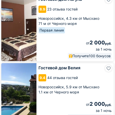
дом
Лагуна
8.9
23 отзыва гостей
Новороссийск,
4.3 км от Мысхако
71 м от Черного моря
Первая линия
2 000
от
руб.
за 1 ночь
Получите
100 бонусов
Гостевой
Гостевой дом Велия
дом
Велия
9.4
44 отзыва гостей
Новороссийск,
5.9 км от Мысхако
1.1 км от Черного моря
2 000
от
руб.
за 1 ночь