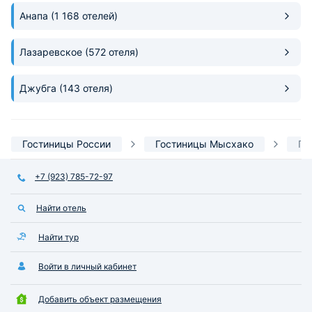
Анапа
(1 168 отелей)
Лазаревское
(572 отеля)
Джубга
(143 отеля)
Гостиницы России
Гостиницы Мысхако
Го
+7 (923) 785-72-97
Найти отель
Найти тур
Войти в личный кабинет
Добавить объект размещения