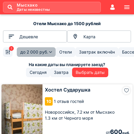
Мысхако
Даты неизвестны
Отели Мысхако до 1500 рублей
Дешевле
Карта
1
до
2 000
руб.
Отели
Завтрак включён
Басс
Сегодня
Завтра
Выбрать даты
Хостел
Хостел Сударушка
Сударушка
10
1 отзыв гостей
Новороссийск,
7.2 км от Мысхако
1.3 км от Черного моря
600
от
руб.