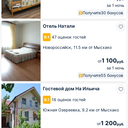
за 1 ночь
Получите
30 бонусов
Отель
Отель Натали
Натали
9.1
47 оценок гостей
Новороссийск,
11.5 км от Мысхако
1 100
от
руб.
за 1 ночь
Получите
55 бонусов
Гостевой
Гостевой дом На Ильича
дом
На
9.1
16 оценок гостей
Ильича
Южная Озереевка,
9.2 км от Мысхако
1 200
от
руб.