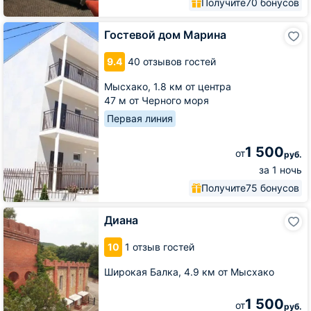
Получите
70 бонусов
Гостевой
Гостевой дом Марина
дом
Марина
9.4
40 отзывов гостей
Мысхако,
1.8 км от центра
47 м от Черного моря
Первая линия
1 500
от
руб.
за 1 ночь
Получите
75 бонусов
Диана
Диана
10
1 отзыв гостей
Широкая Балка,
4.9 км от Мысхако
1 500
от
руб.