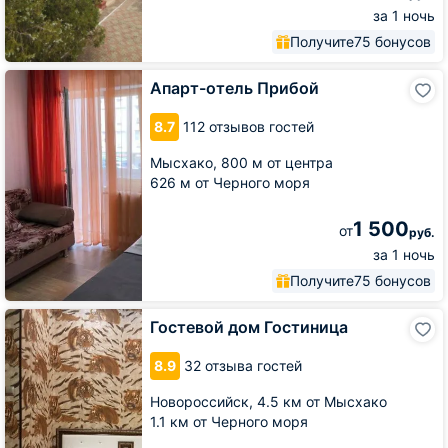
за 1 ночь
Получите
75 бонусов
Апарт-
Апарт-отель Прибой
отель
Прибой
8.7
112 отзывов гостей
Мысхако,
800 м от центра
626 м от Черного моря
1 500
от
руб.
за 1 ночь
Получите
75 бонусов
Гостевой
Гостевой дом Гостиница
дом
Гостиница
8.9
32 отзыва гостей
Новороссийск,
4.5 км от Мысхако
1.1 км от Черного моря