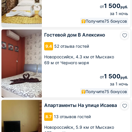
1 500
от
руб.
за 1 ночь
Получите
75 бонусов
Гостевой
Гостевой дом В Алексино
дом
В
9.4
52 отзыва гостей
Алексино
Новороссийск,
4.3 км от Мысхако
69 м от Черного моря
1 500
от
руб.
за 1 ночь
Получите
75 бонусов
Апартаменты
Апартаменты На улице Исаева
На
улице
8.7
13 отзывов гостей
Исаева
Новороссийск,
5.9 км от Мысхако