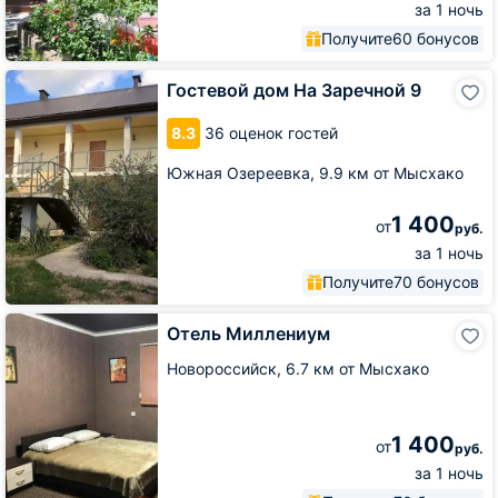
за 1 ночь
Получите
60 бонусов
Гостевой
Гостевой дом На Заречной 9
дом
На
8.3
36 оценок гостей
Заречной
9
Южная Озереевка,
9.9 км от Мысхако
1 400
от
руб.
за 1 ночь
Получите
70 бонусов
Отель
Отель Миллениум
Миллениум
Новороссийск,
6.7 км от Мысхако
1 400
от
руб.
за 1 ночь