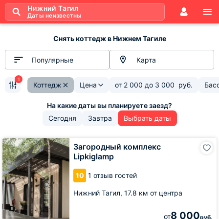
Нижний Тагил
Даты неизвестны
Снять коттедж в Нижнем Тагиле
Популярные
Карта
1
Коттедж
Цена
от
2 000
до
3 000
руб.
Бас
Сегодня
Завтра
Выбрать даты
Загородный
Загородный комплекс
комплекс
Lipkiglamp
Lipkiglamp
10
1 отзыв гостей
Нижний Тагил,
17.8 км от центра
8 000
от
руб.