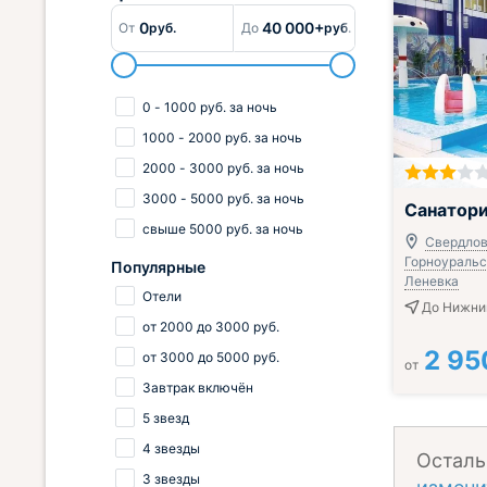
0
40 000+
От
руб.
До
руб.
0
-
1000
руб.
за ночь
1000
-
2000
руб.
за ночь
2000
-
3000
руб.
за ночь
3000
-
5000
руб.
за ночь
Санатори
свыше
5000
руб.
за ночь
Свердлов
Горноуральск
Популярные
Леневка
Отели
До Нижний
от
2000
до
3000
руб.
2 95
от
3000
до
5000
руб.
от
Завтрак включён
5 звезд
4 звезды
Осталь
3 звезды