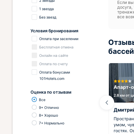
2 звезды
Если вы
досуга,
1 звезда
тренаже
все воз
Без звезд
Условия бронирования
Оплата при заселении
Отзывы
Бесплатная отмена
бассе
Онлайн на сайте
Оплата по счету
Оплата бонусами
101Hotels.com
Эко-отель Клевер
Апарт-о
Оценка по отзывам
7.8 км от центра
2.8 км от 
Все
9+ Отлично
Дмитрий
Дмитри
8+ Хорошо
уток.
Хороший отель, я здесь
Простран
7+ Нормально
ались
останавливался ненадолго, но по
умом, чув
проживанию меня все устроило.
гостях. О