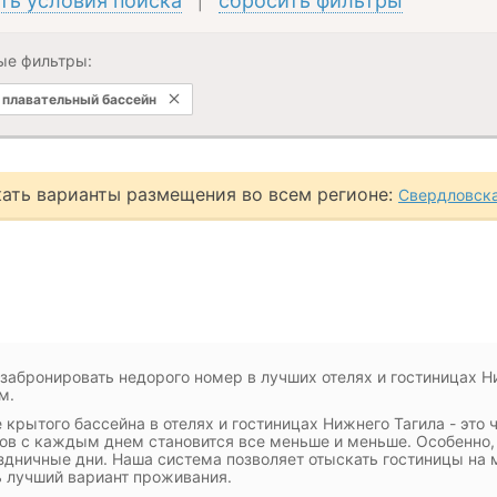
ть условия поиска
сбросить фильтры
|
ые фильтры:
плавательный бассейн
ать варианты размещения во всем регионе:
Свердловска
 забронировать недорого номер в лучших отелях и гостиницах 
м.
 крытого бассейна в отелях и гостиницах Нижнего Тагила - это 
ов с каждым днем становится все меньше и меньше. Особенно,
здничные дни. Наша система позволяет отыскать гостиницы на 
 лучший вариант проживания.