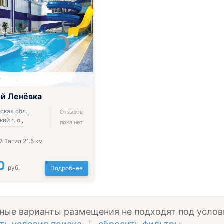
й Ленёвка
ская обл.,
Отзывов
ий г. о.,
пока нет
 Тагил 21.5 км
0
руб.
Подробнее
ные варианты размещения не подходят под услов