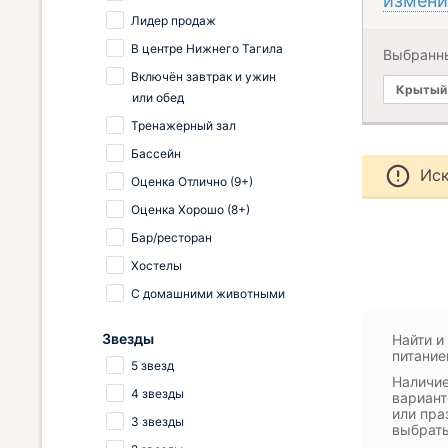
измени
Лидер продаж
В центре Нижнего Тагила
Выбранн
Включён завтрак и ужин
Крытый 
или обед
Тренажерный зал
Бассейн
Иск
Оценка Отлично (9+)
Оценка Хорошо (8+)
Бар/ресторан
Хостелы
С домашними животными
Звезды
Найти и
питание
5 звезд
Наличие
4 звезды
вариант
или пра
3 звезды
выбрать