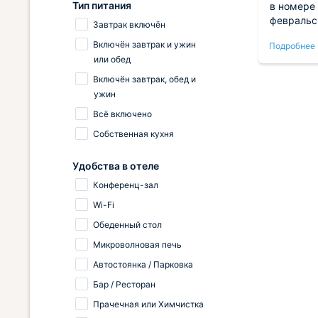
Тип питания
стым,
Удобная кровать с мягким
в номере 
личии
матрасом и чистым постельным
февральс
Завтрак включён
ства.
бельем, есть своя ванная. Вайфай
понравил
Включён завтрак и ужин
Подробнее
Подробнее
я
работает хорош, можно смотреть
из окна. 
или обед
фильмы спокойно. Чисто, уютно и
никаких з
комфортно.
соседей.
Включён завтрак, обед и
зать
выдали б
ужин
е
прошло бе
Всё включено
ий
рядом пр
Собственная кухня
ся.
Удобства в отеле
Конференц-зал
Wi-Fi
Обеденный стол
Микроволновая печь
Автостоянка / Парковка
Бар / Ресторан
Прачечная или Химчистка