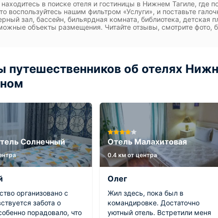
 находитесь в поиске отеля и гостиницы в Нижнем Тагиле, где
 то воспользуйтесь нашим фильтром «Услуги», и поставьте гало
рный зал, бассейн, бильярдная комната, библиотека, детская пл
можные объекты размещения. Читайте отзывы, смотрите фото, б
 путешественников об отелях Нижн
йном
тель Солнечный
Отель Малахитовая
центра
0.4 км от центра
й
Олег
ство организовано с
Жил здесь, пока был в
ствуется забота о
командировке. Достаточно
собенно порадовало, что
уютный отель. Встретили меня