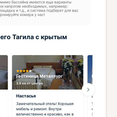
 помимо бассейна имеются еще варианты
чки напротив необходимых, например:
ощадка и т.д., и система подберет для вас
ронируйте номера у нас!
его Тагила с крытым
Гостиница Металлург
Гостиница 
3.9 км от центра
2.8 км от центр
Настасья
Ангелина
Замечательный отель! Хорошая
У отеля хоро
мебель и ремонт. Внутри
если вам нуж
величественно и красиво, как в
Это район со