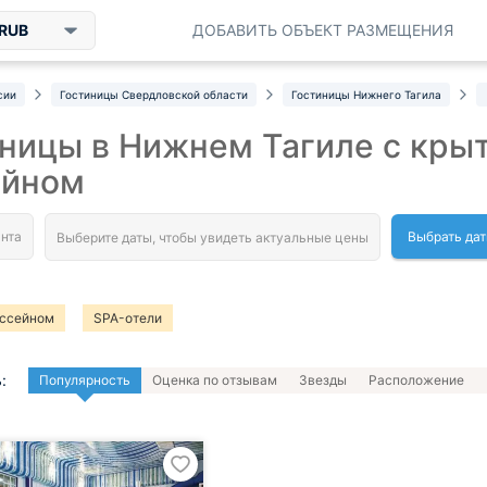
RUB
ДОБАВИТЬ ОБЪЕКТ РАЗМЕЩЕНИЯ
сии
Гостиницы Свердловской области
Гостиницы Нижнего Тагила
ницы в Нижнем Тагиле с кры
ейном
Выбрать да
ассейном
SPA-отели
:
Популярность
Оценка по отзывам
Звезды
Расположение