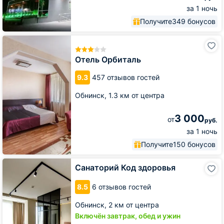
за 1 ночь
Получите
349 бонусов
Отель
Орбиталь
Отель Орбиталь
9.3
457 отзывов гостей
Обнинск,
1.3 км от центра
3 000
от
руб.
за 1 ночь
Получите
150 бонусов
Санаторий
Санаторий Код здоровья
Код
здоровья
8.5
6 отзывов гостей
Обнинск,
2 км от центра
Включён завтрак, обед и ужин