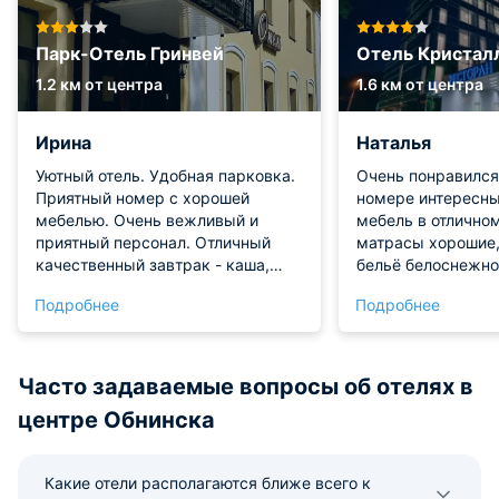
Парк-Отель Гринвей
Отель Кристал
1.2 км от центра
1.6 км от центра
Ирина
Наталья
Уютный отель. Удобная парковка.
Очень понравился 
Приятный номер с хорошей
номере интересны
мебелью. Очень вежливый и
мебель в отличном
приятный персонал. Отличный
матрасы хорошие,
качественный завтрак - каша,
бельё белоснежное
блинчики, сосиски, картофель,
халаты, полотене
Подробнее
Подробнее
куриная печенка, омлет, овощи,
видов, мыло, шамп
выпечка, иогурт, приличный кофе
душа, зубные щёт
или чай на выбор - достойный
паста. Завтраки 
шведский стол. Удивило - просила
хороший. Персона
Часто задаваемые вопросы об отелях в
номер с 2 кроватями - себе и
Понравился бассе
центре Обнинска
очень пожилой маме. Специально
накупались от души. О
писала в отель. По приезде чуть
положительные вп
не заселили на верхний 3-ий этаж
отеле.
Какие отели располагаются ближе всего к
(мама тяжело ходит, 85+), в