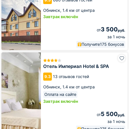
Мирном
Обнинск,
1.4 км от центра
Завтрак включён
3 500
от
руб.
за 1 ночь
Получите
175 бонусов
Отель
Империал
Hotel
Отель Империал Hotel & SPA
&
SPA
9.3
13 отзывов гостей
Обнинск,
1.4 км от центра
Оплата на сайте
Завтрак включён
5 500
от
руб.
за 1 ночь
Получите
275 бонусов