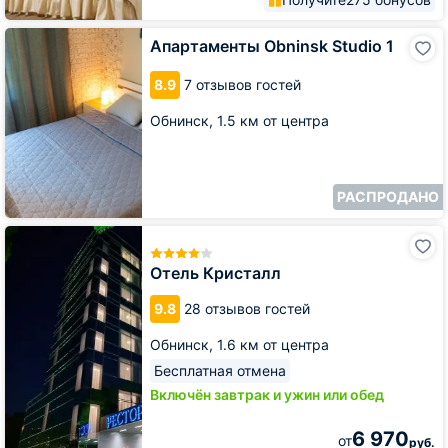
Апартаменты
Апартаменты Obninsk Studio 1
Obninsk
Studio
8.9
7 отзывов гостей
1
Обнинск,
1.5 км от центра
РАСПРОДАНО
Отель
Кристалл
Отель Кристалл
9.8
28 отзывов гостей
Обнинск,
1.6 км от центра
Бесплатная отмена
Включён завтрак и ужин или обед
6 970
от
руб.