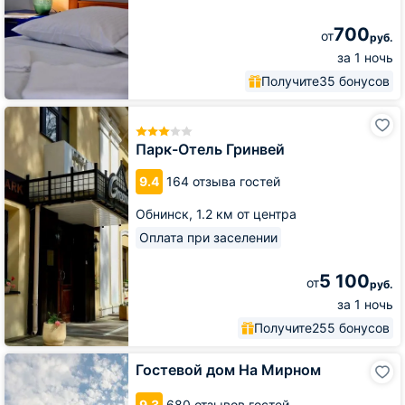
700
от
руб.
за 1 ночь
Получите
35 бонусов
Парк-
Отель
Гринвей
Парк-Отель Гринвей
9.4
164 отзыва гостей
Обнинск,
1.2 км от центра
Оплата при заселении
5 100
от
руб.
за 1 ночь
Получите
255 бонусов
Гостевой
Гостевой дом На Мирном
дом
На
9.3
680 отзывов гостей