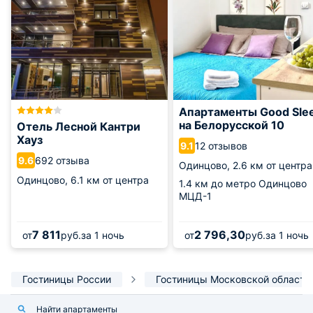
Апартаменты Good Sle
на Белорусской 10
Отель Лесной Кантри
Хауз
12 отзывов
9.1
692 отзыва
9.6
Одинцово,
2.6 км от центра
Одинцово,
6.1 км от центра
1.4 км
до метро Одинцово
МЦД-1
7 811
2 796,30
от
руб.
за 1 ночь
от
руб.
за 1 ночь
Гостиницы России
Гостиницы Московской области
Найти апартаменты