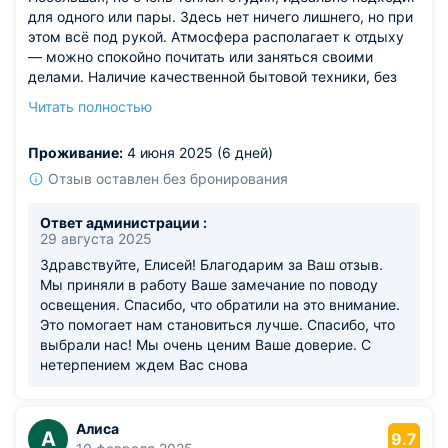
для одного или пары. Здесь нет ничего лишнего, но при
этом всё под рукой. Атмосфера располагает к отдыху
— можно спокойно почитать или заняться своими
делами. Наличие качественной бытовой техники, без
неприятных сюрпризов. Заселение прошло чётко,
Читать полностью
ключи получили по инструкции. Территория вокруг
ухоженная, удобно выйти на утреннюю пробежку.
Проживание:
4 июня 2025 (6 дней)
Из недостатков: освещение в прихожей кажется
тусклым в пасмурную погоду.
Отзыв оставлен без бронирования
Ответ администрации :
29 августа 2025
Здравствуйте, Елисей! Благодарим за Ваш отзыв.
Мы приняли в работу Ваше замечание по поводу
освещения. Спасибо, что обратили на это внимание.
Это помогает нам становиться лучше. Спасибо, что
выбрали нас! Мы очень ценим Ваше доверие. С
нетерпением ждем Вас снова
Алиса
А
9.7