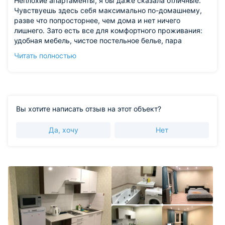
Неплохие апартаменты, я бы даже сказала отличные.
Чувствуешь здесь себя максимально по-домашнему,
разве что попросторнее, чем дома и нет ничего
лишнего. Зато есть все для комфортного проживания:
удобная мебель, чистое постельное белье, пара
полотенец, стиральная машина и мыло для рук. На
Читать полностью
кухне небольшой холодильник, электрический чайник,
чистящие средства, есть небольшой набор столовых
приборов и посуды.
Из недостатков: телевизор немного устарел.
Вы хотите написать отзыв на этот объект?
Да, хочу
Нет