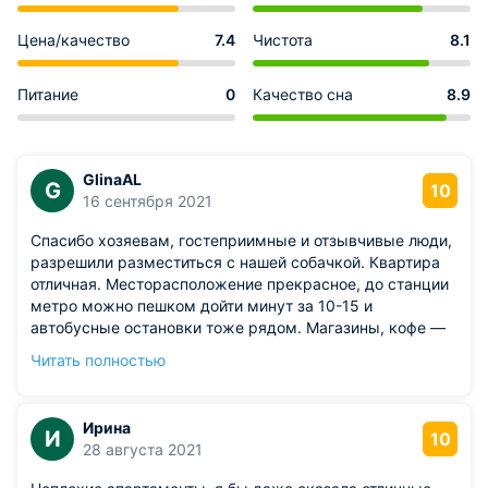
Цена/качество
7.4
Чистота
8.1
Питание
0
Качество сна
8.9
GlinaAL
G
10
16 сентября 2021
Спасибо хозяевам, гостеприимные и отзывчивые люди,
разрешили разместиться с нашей собачкой. Квартира
отличная. Месторасположение прекрасное, до станции
метро можно пешком дойти минут за 10-15 и
автобусные остановки тоже рядом. Магазины, кофе —
поблизости все есть, если нужно. В квартире все
Читать полностью
необходимое имеется: постель мягкая и чистая,
кондиционер, чайник с микроволновкой, телевизор,
моющие средства и гели для душа. Было достаточно
Ирина
И
комфортно и уютно здесь находиться. Мы с мужем
10
28 августа 2021
остались полностью довольны и стоимость
замечательная.