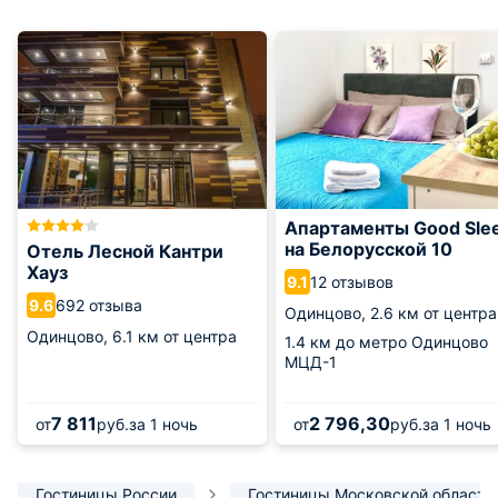
Апартаменты Good Sle
на Белорусской 10
Отель Лесной Кантри
Хауз
12 отзывов
9.1
692 отзыва
9.6
Одинцово,
2.6 км от центра
Одинцово,
6.1 км от центра
1.4 км
до метро Одинцово
МЦД-1
7 811
2 796,30
от
руб.
за 1 ночь
от
руб.
за 1 ночь
Гостиницы России
Гостиницы Московской области