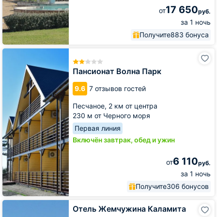
17 650
от
руб.
за 1 ночь
Получите
883 бонуса
Пансионат
Волна
Парк
Пансионат Волна Парк
9.6
7 отзывов гостей
Песчаное,
2 км от центра
230 м от Черного моря
Первая линия
Включён завтрак, обед и ужин
6 110
от
руб.
за 1 ночь
Получите
306 бонусов
Отель
Отель Жемчужина Каламита
Жемчужина