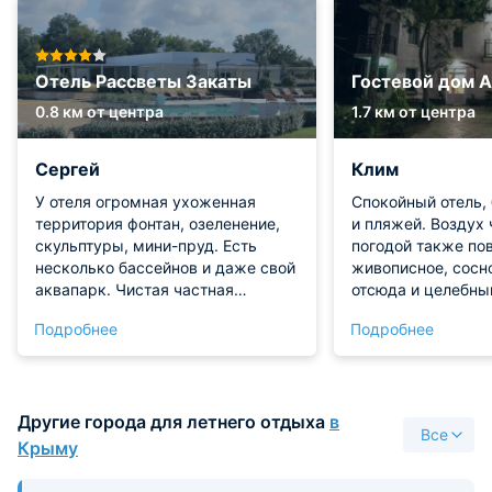
Отель Рассветы Закаты
Гостевой дом A
0.8 км от центра
1.7 км от центра
Сергей
Клим
У отеля огромная ухоженная
Спокойный отель,
территория фонтан, озеленение,
и пляжей. Воздух 
скульптуры, мини-пруд. Есть
погодой также по
несколько бассейнов и даже свой
живописное, сосн
аквапарк. Чистая частная
отсюда и целебны
пляжная зона - шезлонги, лежаки.
морской и хвойны
Подробнее
Подробнее
Номера классные. Полностью все
Балкон выходит н
продумано. Никаких претензий.
идеально. В наше
Еда тоже понравилась. Очень
кондиционер, хол
рекомендую семьям с детьми
телевизор, мебель
Другие города для летнего отдыха
в
обратить внимание на эту
фото сайта.
Все
гостиницу и по возможности
Крыму
здесь отдохнуть. Куча детских
площадок, бассейн, анимация,