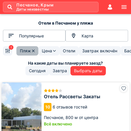
Песчаное, Крым
Даты неизвестны
Отели в Песчаном у пляжа
Популярные
Карта
1
Пляж
Цена
Отели
Завтрак включён
Ба
Сегодня
Завтра
Выбрать даты
Отель
Рассветы
Закаты
Отель Рассветы Закаты
10
6 отзывов гостей
Песчаное,
800 м от центра
Всё включено