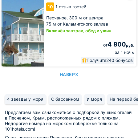
Каламита
10
1 отзыв гостей
Песчаное,
300 м от центра
75 м от Каламитского залива
Включён завтрак, обед и ужин
4 800
от
руб.
за 1 ночь
Получите
240 бонусов
НАВЕРХ
4 звезды у моря
С бассейном
У моря
На первой б
Предлагаем вам ознакомиться с подборкой лучших отелей
в Песчаном, Крым, расположенных рядом с пляжем.
Недорогие номера на морском побережье только на
101hotels.com!
Снять номер в отеле Песчаного, Крым рядом с пляжем —