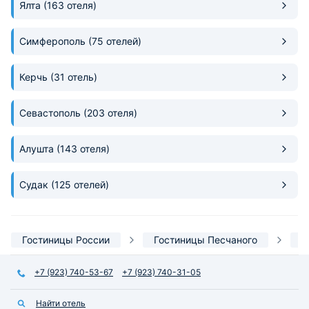
Ялта
(163 отеля)
детская комната. Даже
разработано детское меню. В
общем клиентоориентированность
Симферополь
(75 отелей)
на высоте.
Керчь
(31 отель)
Севастополь
(203 отеля)
Алушта
(143 отеля)
Судак
(125 отелей)
Гостиницы России
Гостиницы Песчаного
С
+7 (923) 740-53-67
+7 (923) 740-31-05
Найти отель