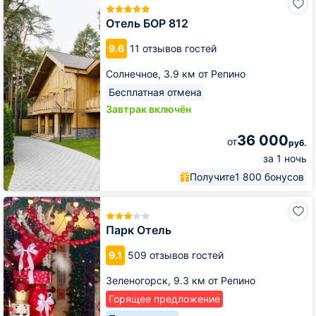
БОР
812
Отель БОР 812
9.6
11 отзывов гостей
Солнечное,
3.9 км от Репино
Бесплатная отмена
Завтрак включён
36 000
от
руб.
за 1 ночь
Получите
1 800 бонусов
Парк
Отель
Парк Отель
9.1
509 отзывов гостей
Зеленогорск,
9.3 км от Репино
Горящее предложение