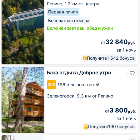
Репино,
1.2 км от центра
Первая линия
Бесплатная отмена
Включён завтрак, обед и ужин
32 840
от
руб.
за 1 ночь
Получите
1 642 бонуса
База
База отдыха Доброе утро
отдыха
Доброе
9.3
196 отзывов гостей
утро
Зеленогорск,
9.3 км от Репино
3 800
от
руб.
за 1 ночь
Получите
190 бонусов
Отель