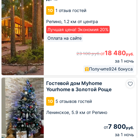
Репинская
дача
10
1 отзыв гостей
Репино,
1.2 км от центра
Лучшая цена! Экономия 20%
Оплата на сайте
18 480
23 100
руб.
от
руб.
за 1 ночь
Получите
924 бонуса
Гостевой
Гостевой дом Myhome
дом
Yourhome в Золотой Роще
Myhome
Yourhome
10
5 отзывов гостей
в
Золотой
Ленинское,
5.9 км от Репино
Роще
7 800
от
руб.
за 1 ночь