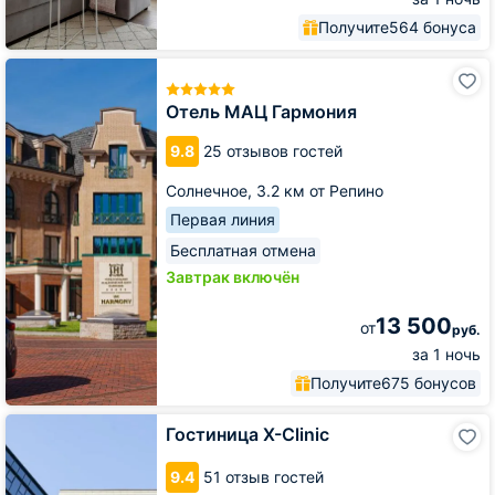
Получите
564 бонуса
Отель
МАЦ
Гармония
Отель МАЦ Гармония
9.8
25 отзывов гостей
Солнечное,
3.2 км от Репино
Первая линия
Бесплатная отмена
Завтрак включён
13 500
от
руб.
за 1 ночь
Получите
675 бонусов
Гостиница
Гостиница X-Clinic
X-
Clinic
9.4
51 отзыв гостей