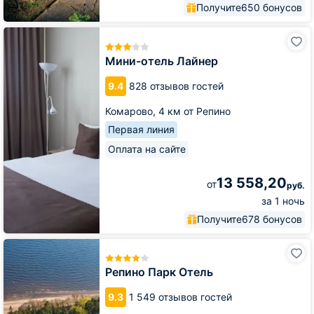
Получите
650 бонусов
Мини-
отель
Лайнер
Мини-отель Лайнер
9.4
828 отзывов гостей
Комарово,
4 км от Репино
Первая линия
Оплата на сайте
13 558,20
от
руб.
за 1 ночь
Получите
678 бонусов
Репино
Парк
Отель
Репино Парк Отель
9.3
1 549 отзывов гостей