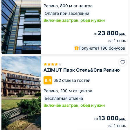
Репино,
800 м от центра
Оплата при заселении
Включён завтрак, обед и ужин
23 800
от
руб.
за 1 ночь
Получите
1 190 бонусов
AZIMUT
Парк
Отель&Спа
AZIMUT Парк Отель&Спа Репино
Репино
9.4
682 отзыва гостей
Репино,
200 м от центра
Бесплатная отмена
Включён завтрак, обед и ужин
13 000
от
руб.
за 1 ночь