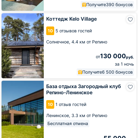
Получите
390 бонусов
Коттедж
Коттедж Kelo Village
Kelo
Village
10
5 отзывов гостей
Солнечное,
4.4 км от Репино
130 000
от
руб.
за 1 ночь
Получите
6 500 бонусов
База
База отдыха Загородный клуб
отдыха
Репино-Ленинское
Загородный
клуб
10
1 отзыв гостей
Репино-
Ленинское
Ленинское,
3.3 км от Репино
Бесплатная отмена