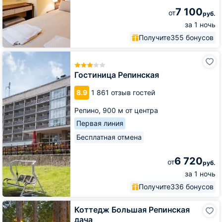
7 100
от
руб.
за 1 ночь
Получите
355 бонусов
Гостиница
Репинская
Гостиница Репинская
8.9
1 861 отзыв гостей
Репино,
900 м от центра
Первая линия
Бесплатная отмена
6 720
от
руб.
за 1 ночь
Получите
336 бонусов
Коттедж
Коттедж Большая Репинская
Большая
дача