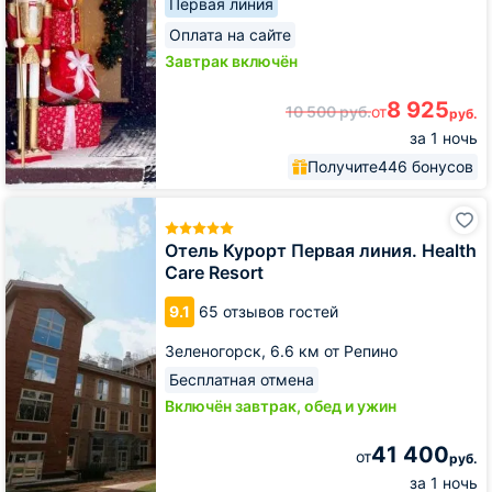
Первая линия
Оплата на сайте
Завтрак включён
8 925
10 500
руб.
от
руб.
за 1 ночь
Получите
446 бонусов
Отель
Курорт
Первая
Отель Курорт Первая линия. Health
линия.
Care Resort
Health
Care
9.1
65 отзывов гостей
Resort
Зеленогорск,
6.6 км от Репино
Бесплатная отмена
Включён завтрак, обед и ужин
41 400
от
руб.
за 1 ночь