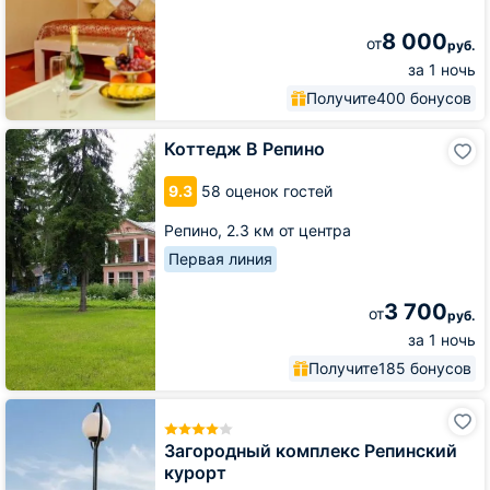
8 000
от
руб.
за 1 ночь
Получите
400 бонусов
Коттедж
Коттедж В Репино
В
Репино
9.3
58 оценок гостей
Репино,
2.3 км от центра
Первая линия
3 700
от
руб.
за 1 ночь
Получите
185 бонусов
Загородный
комплекс
Репинский
Загородный комплекс Репинский
курорт
курорт