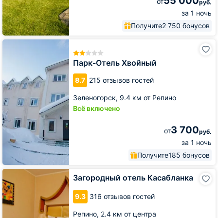
55 000
от
руб.
за 1 ночь
Получите
2 750 бонусов
Парк-
Отель
Хвойный
Парк-Отель Хвойный
8.7
215 отзывов гостей
Зеленогорск,
9.4 км от Репино
Всё включено
3 700
от
руб.
за 1 ночь
Получите
185 бонусов
Загородный
Загородный отель Касабланка
отель
Касабланка
9.3
316 отзывов гостей
Репино,
2.4 км от центра