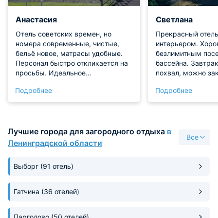
Анастасия
Светлана
Отель советских времен, но
Прекрасный отель
номера современные, чистые,
интерьером. Хоро
бельё новое, матрасы удобные.
безлимитным пос
Персонал быстро откликается на
бассейна. Завтра
просьбы. Идеальное
похвал, можно зак
расположение. От завтраков за
Отличное место, ч
Подробнее
Подробнее
900 рублей не в восторге, но
от городской сует
найти что-то поесть можно. Так
есть все необход
как брали их отдельно, на второй
постель, чистое б
день пошли утром в строганов,
Лучшие города для загородного отдыха
в
там вкусно. Хочу отметить, что в
Все
ресторане (если отдельно
Ленинградской области
заказывать) достаточно вкусно,
ребёнок в 3 года с удовольствием
Выборг
(91 отель)
ел. А вообще, самое главное
настрой и позитив, и отель станет
чудесным .
Гатчина
(36 отелей)
Парголово
(50 отелей)