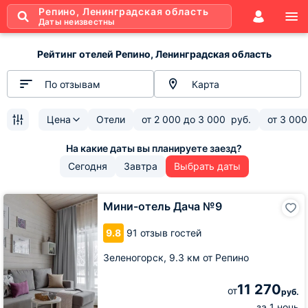
Репино, Ленинградская область
Даты неизвестны
Рейтинг отелей Репино, Ленинградская область
По отзывам
Карта
Цена
Отели
от
2 000
до
3 000
руб.
от
3 000
Сегодня
Завтра
Выбрать даты
Мини-
Мини-отель Дача №9
отель
Дача
9.8
91 отзыв гостей
№9
Зеленогорск,
9.3 км от Репино
11 270
от
руб.
за 1 ночь