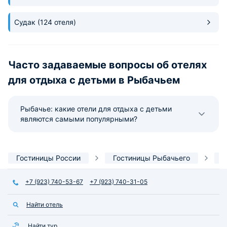
Судак
(124 отеля)
Часто задаваемые вопросы об отелях
для отдыха с детьми в Рыбачьем
Рыбачье: какие отели для отдыха с детьми
являются самыми популярными?
Гостиницы России
Гостиницы Рыбачьего
Д
+7 (923) 740-53-67
+7 (923) 740-31-05
Найти отель
Найти тур