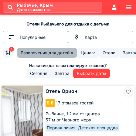
Рыбачье, Крым
Даты неизвестны
Отели Рыбачьего для отдыха с детьми
Популярные
Карта
1
Развлечения для детей
Цена
Отели
Завтр
Сегодня
Завтра
Выбрать даты
Отель
Отель Орион
Орион
9.8
17 отзывов гостей
Рыбачье,
1.2 км от центра
57 м от Черного моря
Первая линия
Детская площадка