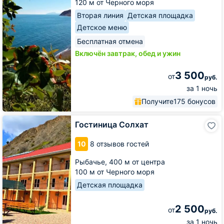
120 м от Черного моря
Вторая линия
Детская площадка
Детское меню
Бесплатная отмена
Включён завтрак, обед и ужин
3 500
от
руб.
за 1 ночь
Получите
175 бонусов
Гостиница
Гостиница Солхат
Солхат
10
8 отзывов гостей
Рыбачье,
400 м от центра
100 м от Черного моря
Детская площадка
2 500
от
руб.
за 1 ночь