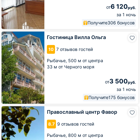
6 120
от
руб.
за 1 ночь
Получите
306 бонусов
Гостиница
Гостиница Вилла Ольга
Вилла
Ольга
10
7 отзывов гостей
Рыбачье,
500 м от центра
33 м от Черного моря
3 500
от
руб.
за 1 ночь
Получите
175 бонусов
Православный
Православный центр Фавор
центр
Фавор
8.7
9 отзывов гостей
Рыбачье,
800 м от центра