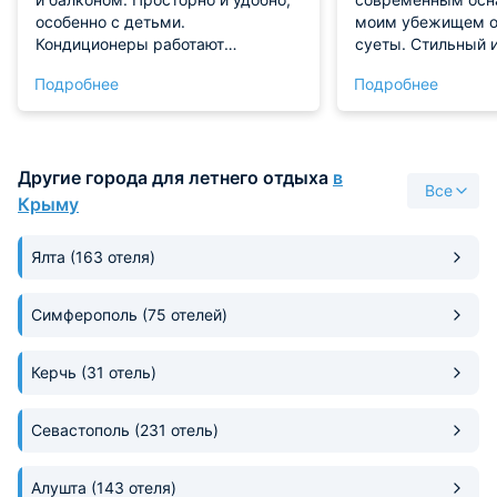
особенно с детьми.
моим убежищем о
Кондиционеры работают
суеты. Стильный 
бесшумно. Сервис на высоте
грамотно подобра
Подробнее
Подробнее
каждый день проводится уборка,
создавал ощущен
белье меняют каждые 3 дня.
уюта. В отеле по
Кухня отличная, завтраки
безупречный поря
вкусные.
же настраивало н
Другие города для летнего отдыха
в
спокойствия. Вни
Все
персонал, действ
Крыму
эффективно, осво
всех бытовых забо
Ялта
(163 отеля)
оценил наличие у
рабочего места и 
что обеспечило о
Симферополь
(75 отелей)
возможность для 
отдыха и продукт
Керчь
(31 отель)
подготовки к сле
Севастополь
(231 отель)
Алушта
(143 отеля)