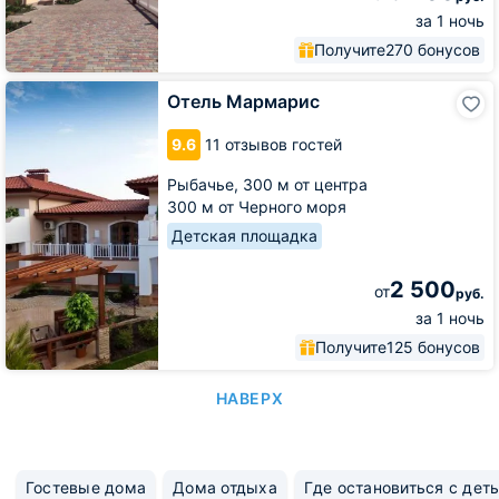
за 1 ночь
Получите
270 бонусов
Отель
Отель Мармарис
Мармарис
9.6
11 отзывов гостей
Рыбачье,
300 м от центра
300 м от Черного моря
Детская площадка
2 500
от
руб.
за 1 ночь
Получите
125 бонусов
НАВЕРХ
Гостевые дома
Дома отдыха
Где остановиться с дет