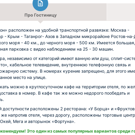
Про Гостиницу
он» расположен на удобной транспортной развязке: Москва -
р - Крым - Таганрог- Азов в Западном микрорайоне Ростов-на-
кого моря - 40 км., до черного моря - 500 км. Имеется большая
ная парковка с видео наблюдением на 25 - 30 машин.
ра, независимо от категорий имеют ванную или душ, сплит-сист
то», кабельное телевидение, внутреннюю телефонную связь и
ожарную систему. В номерах курение запрещено, для этого им
анное место на улице.
кать можно в круглосуточном кафе на территории отеля, по же
 доставка в номер. В кафе так же можно недорого пообедать и
ь.
й доступности расположены 2 ресторана: «У Борца» и «Фрукто
к же напротив отеля, через дорогу, расположены торговые цент
 Окей, Мега и авторынок «Фортуна».
комендуем! Это один из самых популярных вариантов среди г