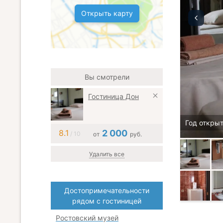
Открыть карту
Вы смотрели
Гостиница Дон
Год открыт
8.1
2 000
/ 10
от
руб.
Удалить все
Достопримечательности
рядом с гостиницей
Ростовский музей