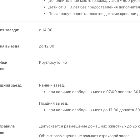
Дополнительное место (раскладушка) - 600 рубл
Дети от 0-10 лет без предоставления дополнит
По запросу предоставляются детские кроватки д
ия заезда:
с 14:00
ия выезда:
до 12:00
ойки
Круглосуточно
ии:
здний заезд
Ранний заезд:
при наличии свободных мест c 07:00 доплата 30
Поздний выезд:
при наличии свободных мест до 17:00 доплата 3
 правила
Допускается размещение домашних животных до 25 кг
я:
Объект размещения не взимает страховой залог.