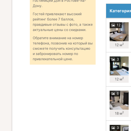
гостиницей Дон в Ростове-на-
Дону.
Категори
Гостей привлекают высокий
рейтинг более 7 баллов,
правдивые отзывы с фото, а также
12
актуальные цены со скидками.
Обратите внимание на номер
телефона, позвонив на который вы
2
12 м
сможете получить консультацию
и забронировать номер по
привлекательной цене.
3
2
12 м
6
2
18 м
3