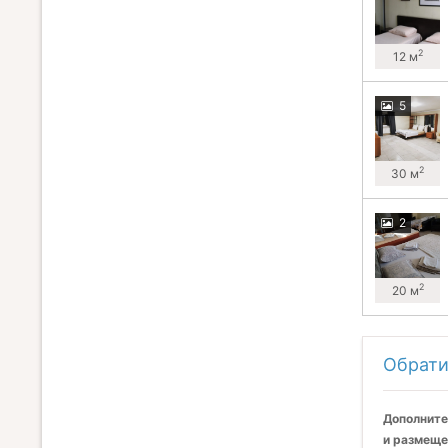
2
12 м
5
2
30 м
2
2
20 м
Обрати
Дополните
и размеще