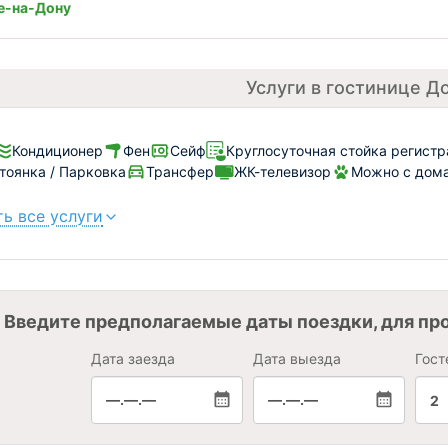
е-на-Дону
Услуги в гостинице Д
Кондиционер
Фен
Сейф
Круглосуточная стойка регист
тоянка / Парковка
Трансфер
ЖК-телевизор
Можно с дома
ь все услуги
Введите предполагаемые даты поездки, для пр
Дата заезда
Дата выезда
Гост
—.—.—
—.—.—
2