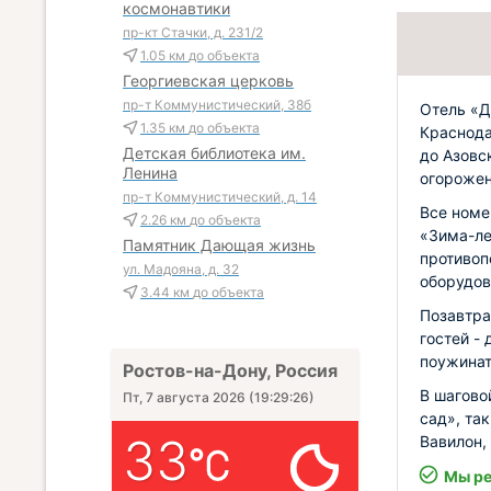
космонавтики
пр-кт Стачки, д. 231/2
1.05 км
до объекта
Георгиевская церковь
пр-т Коммунистический, 38б
Отель «Д
1.35 км
до объекта
Краснода
Детская библиотека им.
до Азовс
Ленина
огорожен
пр-т Коммунистический, д. 14
Все номе
2.26 км
до объекта
«Зима-ле
Памятник Дающая жизнь
противоп
ул. Мадояна, д. 32
оборудов
3.44 км
до объекта
Позавтра
гостей -
поужинат
Ростов-на-Дону, Россия
В шагово
Пт, 7 августа 2026
(
19:29:28
)
сад», та
33
Вавилон,
Мы ре