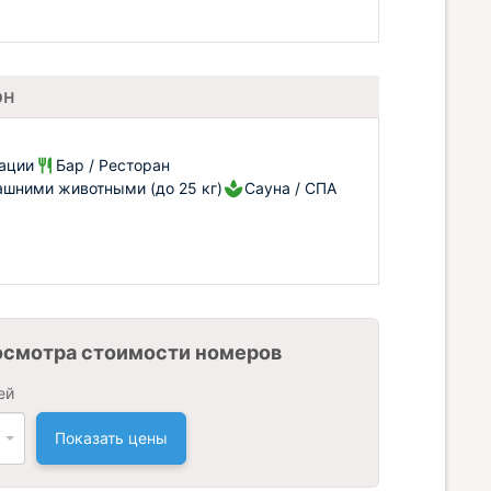
он
рации
Бар / Ресторан
шними животными (до 25 кг)
Сауна / СПА
осмотра стоимости номеров
ей
Показать цены