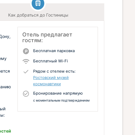
Как добраться до Гостиницы
Отель предлагает
Дону,
гостям:
,
Бесплатная парковка
ему
Бесплатный Wi-Fi
еется
Рядом с отелем есть:
Ростовский музей
космонавтики
ланию
Бронирование напрямую
с моментальным подтверждением
вый
ры:
остей