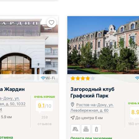
Wi-Fi
ца Жардин
Загородный клуб
Графский Парк
ОЧЕНЬ ХОРОШО
-Дону, ул.
, д. 50, 1032
ОЧЕНЬ 
9.1
Ростов-на-Дону, ул.
/
10
М4
Левобережная, д. 60
8.
 5.9 км
359
До центра 6 км
отзывов
160 о
 отмена
Оплата при заселении