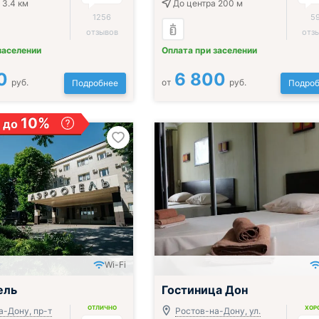
 3.4 км
До центра 200 м
1256
5
отзывов
отз
заселении
Оплата при заселении
0
6 800
руб.
от
руб.
Подробнее
Подроб
10%
 до
Wi-Fi
ель
Гостиница Дон
ОТЛИЧНО
ХОР
а-Дону, пр-т
Ростов-на-Дону, ул.