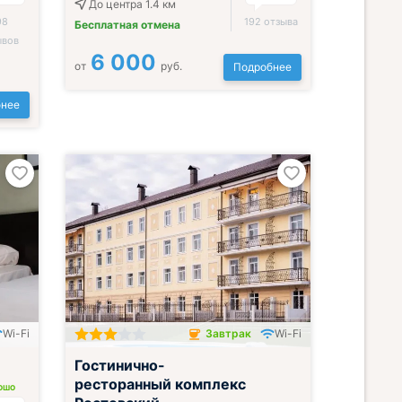
До центра 1.4 км
98
192 отзыва
Бесплатная отмена
ывов
6 000
от
руб.
Подробнее
нее
Wi-Fi
Завтрак
Wi-Fi
Завтрак включён
Гостинично-
ресторанный комплекс
ОШО