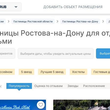
RUB
ДОБАВИТЬ ОБЪЕКТ РАЗМЕЩЕНИЯ
сии
Гостиницы Ростовской области
Гостиницы Ростова-на-Дону
Д
ницы Ростова-на-Дону для о
ьми
Выбрат
ассейном
5 звезд
Лучшие 5 звезд
Хостелы
Гостевые 
остановиться с детьми
:
Популярность
Оценка по отзывам
Звезды
Расположение