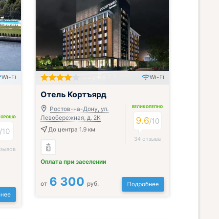
Wi-Fi
Wi-Fi
Отель Кортъярд
ВЕЛИКОЛЕПНО
Ростов-на-Дону, ул.
Левобережная, д. 2K
ХОРОШО
9.6
/
10
До центра 1.9 км
/
10
34 отзыва
тзывов
Оплата при заселении
6 300
от
руб.
Подробнее
нее