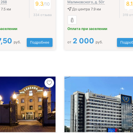
 268
Малиновского, д. 50г
9.3
8.1
/
10
 7.5 км
До центра 7.9 км
334 отзыва
319 о
заселении
Оплата при заселении
7,50
2 000
руб.
от
руб.
Подробнее
Подроб