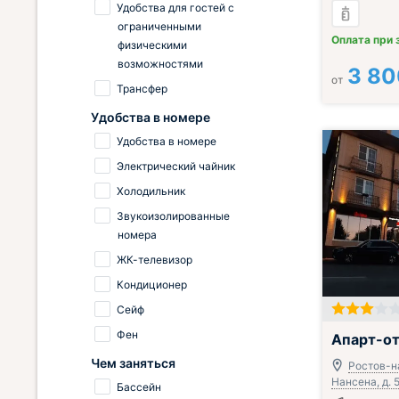
Удобства для гостей с
ограниченными
Оплата при 
физическими
возможностями
3 80
от
Трансфер
Удобства в номере
Удобства в номере
Электрический чайник
Холодильник
Звукоизолированные
номера
ЖК-телевизор
Кондиционер
Сейф
Фен
Апарт-от
Чем заняться
Ростов-на
Нансена, д. 
Бассейн