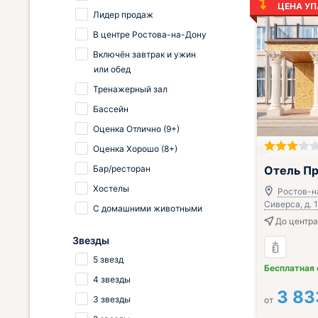
ЦЕНА УП
Лидер продаж
В центре Ростова-на-Дону
Включён завтрак и ужин
или обед
Тренажерный зал
Бассейн
Оценка Отлично (9+)
Оценка Хорошо (8+)
;
Бар/ресторан
Отель П
Хостелы
Ростов-на
Сиверса, д. 1
С домашними животными
До центра 
Звезды
5 звезд
Бесплатная
4 звезды
3 83
3 звезды
от