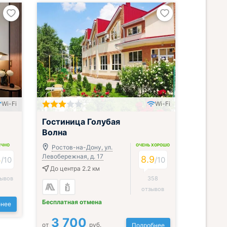
Wi-Fi
Wi-Fi
Гостиница Голубая
Волна
ИЧНО
ОЧЕНЬ ХОРОШО
Ростов-на-Дону, ул.
Левобережная, д. 17
4
8.9
/
10
/
10
До центра 2.2 км
зывов
358
отзывов
Бесплатная отмена
нее
3 700
от
руб.
Подробнее