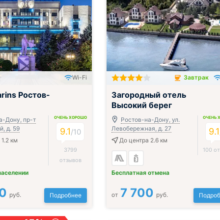
Wi-Fi
Завтрак
ак, обед и ужин
Завтрак включён
rins Ростов-
Загородный отель
Высокий берег
ОЧЕНЬ ХОРОШО
ОЧЕНЬ 
а-Дону, пр-т
Ростов-на-Дону, ул.
, д. 59
Левобережная, д. 27
9.1
9.1
/
10
1.2 км
До центра 2.6 км
3799
100 о
отзывов
заселении
Бесплатная отмена
0
7 700
руб.
от
руб.
Подробнее
Подроб