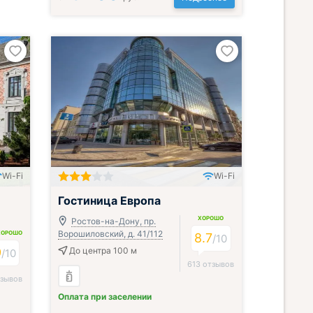
Wi-Fi
Wi-Fi
Гостиница Европа
ХОРОШО
Ростов-на-Дону, пр.
Ворошиловский, д. 41/112
ХОРОШО
8.7
/
10
9
До центра 100 м
/
10
613 отзывов
тзывов
Оплата при заселении