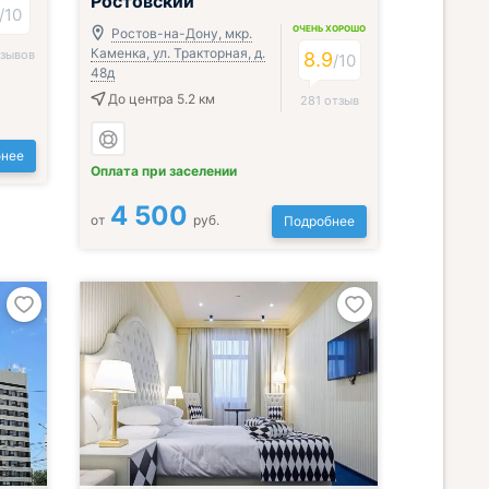
Ростовский
/
10
ОЧЕНЬ ХОРОШО
Ростов-на-Дону, мкр.
Каменка, ул. Тракторная, д.
тзывов
8.9
/
10
48д
До центра 5.2 км
281 отзыв
нее
Оплата при заселении
4 500
от
руб.
Подробнее