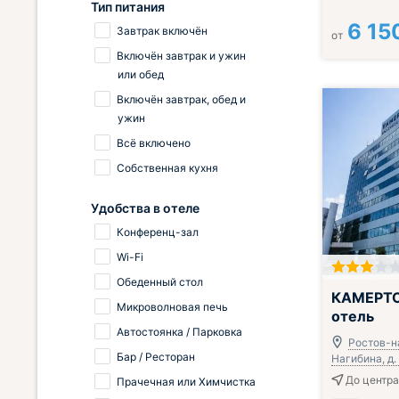
Тип питания
6 15
Завтрак включён
от
Включён завтрак и ужин
или обед
Включён завтрак, обед и
ужин
Всё включено
Собственная кухня
Удобства в отеле
Конференц-зал
Wi-Fi
Обеденный стол
КАМЕРТО
Микроволновая печь
отель
Автостоянка / Парковка
Ростов-н
Бар / Ресторан
Нагибина, д.
До центра
Прачечная или Химчистка