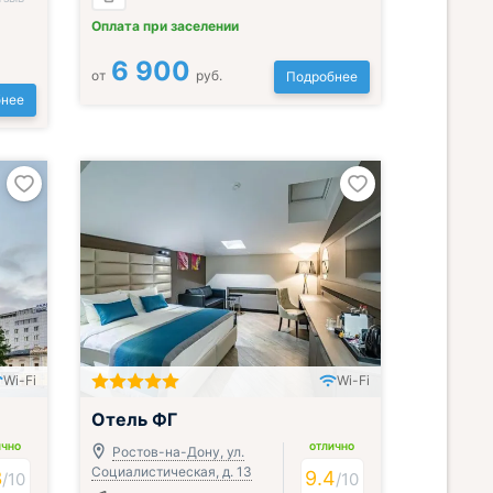
Оплата при заселении
6 900
от
руб.
Подробнее
нее
Wi-Fi
Wi-Fi
Отель ФГ
ИЧНО
ОТЛИЧНО
Ростов-на-Дону, ул.
Социалистическая, д. 13
3
9.4
/
10
/
10