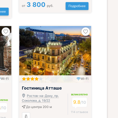
3 800
от
руб.
Подробнее
нее
Wi-Fi
Wi-Fi
Гостиница Атташе
ВЕЛИКОЛЕПНО
Ростов-на-Дону, пр.
Соколова, д. 19/22
ОЛЕПНО
9.8
/
10
6
До центра 200 м
/
10
114 отзывов
тзыв