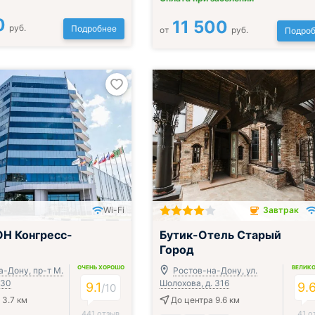
0
11 500
руб.
Подробнее
от
руб.
Подроб
Wi-Fi
Завтрак
Завтрак включён
Н Конгресс-
Бутик-Отель Старый
Город
ОЧЕНЬ ХОРОШО
ВЕЛИК
а-Дону, пр-т М.
Ростов-на-Дону, ул.
 30
Шолохова, д. 316
9.1
9.
/
10
 3.7 км
До центра 9.6 км
441 отзыв
41 о