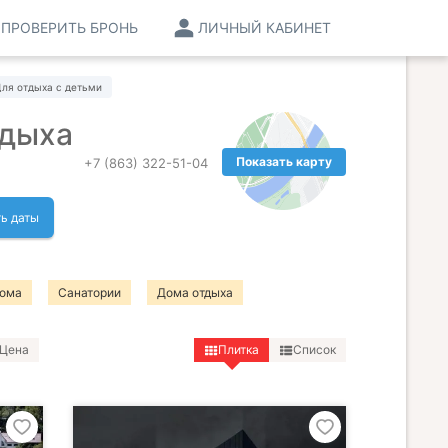
ПРОВЕРИТЬ БРОНЬ
ЛИЧНЫЙ КАБИНЕТ
ля отдыха с детьми
тдыха
Показать карту
+7 (863) 322-51-04
ь даты
дома
Санатории
Дома отдыха
Цена
Плитка
Список