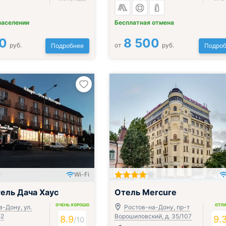
заселении
Бесплатная отмена
0
8 500
руб.
от
руб.
Подробнее
Подроб
Wi-Fi
ель Дача Хаус
Отель Mercure
ОЧЕНЬ ХОРОШО
ОТЛ
-Дону, ул.
Ростов-на-Дону, пр-т
52
Ворошиловский, д. 35/107
8.9
9.
/
10