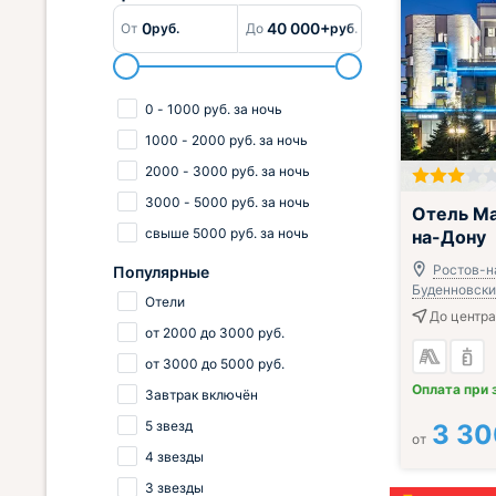
0
40 000+
От
руб.
До
руб.
0
-
1000
руб.
за ночь
1000
-
2000
руб.
за ночь
2000
-
3000
руб.
за ночь
3000
-
5000
руб.
за ночь
Включён завтр
Отель Ma
свыше
5000
руб.
за ночь
на-Дону
Ростов-н
Популярные
Буденновский
Отели
До центра 
от
2000
до
3000
руб.
от
3000
до
5000
руб.
Оплата при 
Завтрак включён
5 звезд
3 30
от
4 звезды
3 звезды