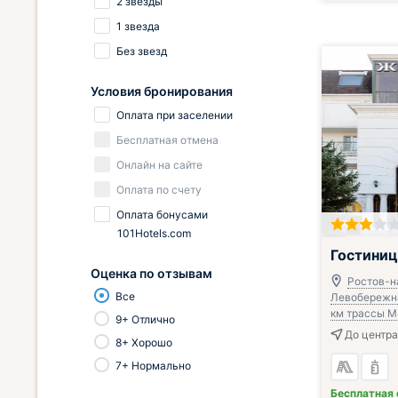
2 звезды
1 звезда
Без звезд
Условия бронирования
Оплата при заселении
Бесплатная отмена
Онлайн на сайте
Оплата по счету
Оплата бонусами
101Hotels.com
Гостини
Оценка по отзывам
Ростов-на
Все
Левобережная
км трассы 
9+ Отлично
До центра
8+ Хорошо
7+ Нормально
Бесплатная