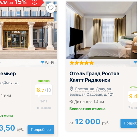
15%
АЛА на
Wi-Fi
ремьер
Отель Гранд Ростов
Хаятт Ридженси
ХОРОШО
-Дону, ул.
ОТЛ
8.7
Ростов-на-Дону, ул.
/
10
Большая Садовая, д. 121
1.9 км
9.
1411
До центра 1.4 км
отзывов
7 от
Бесплатная отмена
 отмена
12 000
от
руб.
Подроб
3,50
руб.
Подробнее