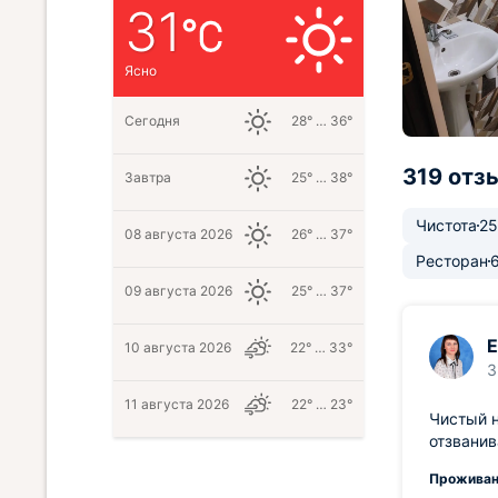
31
Ясно
Сегодня
28° … 36°
319 отз
Завтра
25° … 38°
Чистота
25
08 августа 2026
26° … 37°
Ресторан
09 августа 2026
25° … 37°
Е
10 августа 2026
22° … 33°
3
11 августа 2026
22° … 23°
Чистый н
отзванив
Проживан