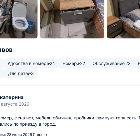
ывов
Удобства в номере
24
Номера
22
Обслуживание
22
6
Для детей
3
катерина
 августа 2026
омер, фена нет, мебель обычная, пробники шампуня геля есть. 
ались по приезду в город.
ие:
28 июля 2026 (1 день)