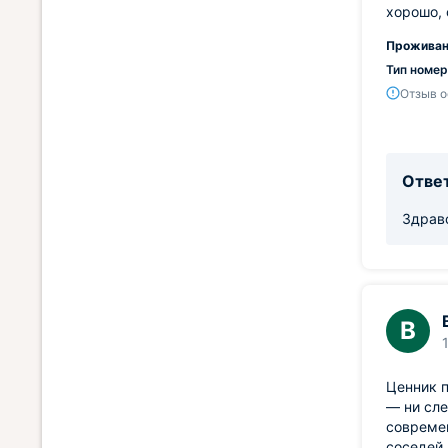
хорошо, 
Проживан
Тип номер
Отзыв о
Ответ
Здравс
В
Ценник п
— ни сле
современ
соседей 