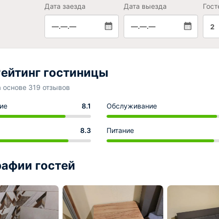
Дата заезда
Дата выезда
Гост
—.—.—
—.—.—
2
ейтинг гостиницы
а основе 319 отзывов
ие
8.1
Обслуживание
8.3
Питание
афии гостей