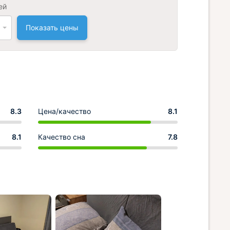
ей
Показать цены
8.3
Цена/качество
8.1
8.1
Качество сна
7.8