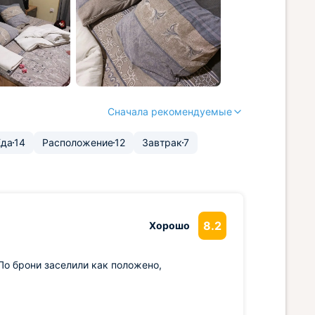
Сначала рекомендуемые
Еда
14
Расположение
12
Завтрак
7
8.2
Хорошо
По брони заселили как положено,