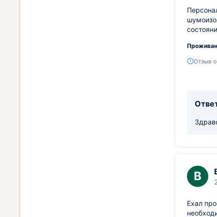
Персонал
шумоизол
состояни
Проживан
Отзыв о
Ответ
Здравс
В
Ехал про
необходи