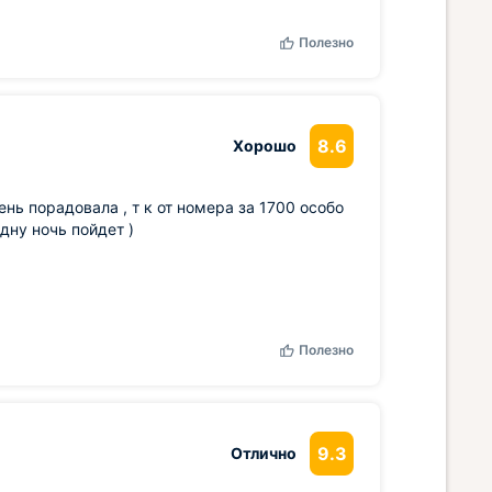
Полезно
8.6
Хорошо
нь порадовала , т к от номера за 1700 особо
одну ночь пойдет )
Полезно
9.3
Отлично