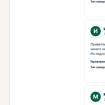
Тип номер
И
Приветли
ничего н
Из недос
Проживан
Тип номер
М