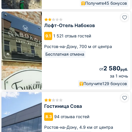
Получите
45 бонусов
Лофт-
Отель
Набоков
Лофт-Отель Набоков
9.1
1 521 отзыв гостей
Ростов-на-Дону,
700 м от центра
Бесплатная отмена
2 580
от
руб.
за 1 ночь
Получите
129 бонусов
Гостиница
Сова
Гостиница Сова
8.3
94 отзыва гостей
Ростов-на-Дону,
4.9 км от центра