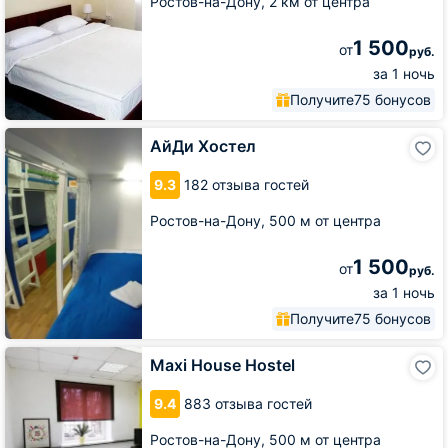
Ростов-на-Дону,
2 км от центра
1 500
от
руб.
за 1 ночь
Получите
75 бонусов
АйДи
АйДи Хостел
Хостел
9.3
182 отзыва гостей
Ростов-на-Дону,
500 м от центра
1 500
от
руб.
за 1 ночь
Получите
75 бонусов
Maxi
Maxi House Hostel
House
Hostel
9.4
883 отзыва гостей
Ростов-на-Дону,
500 м от центра