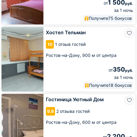
1 500
от
руб.
за 1 ночь
Получите
75 бонусов
Хостел
Хостел Тельман
Тельман
10
1 отзыв гостей
Ростов-на-Дону,
900 м от центра
350
от
руб.
за 1 ночь
Получите
18 бонусов
Гостиница
Гостиница Уютный Дом
Уютный
Дом
9.8
2 отзыва гостей
Ростов-на-Дону,
600 м от центра
2 200
от