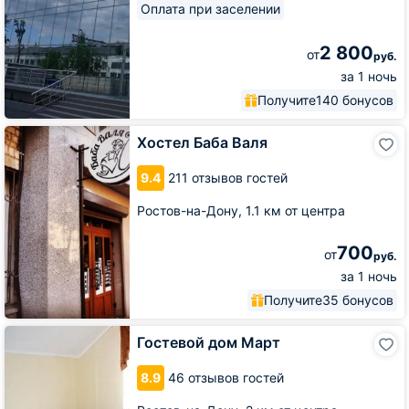
Оплата при заселении
2 800
от
руб.
за 1 ночь
Получите
140 бонусов
Хостел
Хостел Баба Валя
Баба
Валя
9.4
211 отзывов гостей
Ростов-на-Дону,
1.1 км от центра
700
от
руб.
за 1 ночь
Получите
35 бонусов
Гостевой
Гостевой дом Март
дом
Март
8.9
46 отзывов гостей