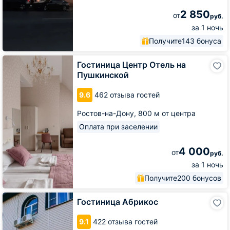
2 850
от
руб.
за 1 ночь
Получите
143 бонуса
Гостиница
Гостиница Центр Отель на
Центр
Пушкинской
Отель
на
9.6
462 отзыва гостей
Пушкинской
Ростов-на-Дону,
800 м от центра
Оплата при заселении
4 000
от
руб.
за 1 ночь
Получите
200 бонусов
Гостиница
Гостиница Абрикос
Абрикос
9.1
422 отзыва гостей