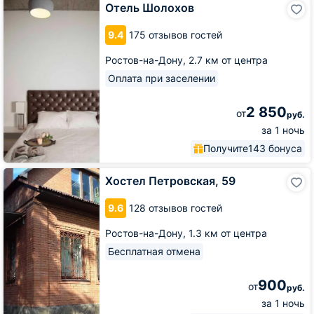
Отель
Отель Шолохов
Шолохов
9.4
175 отзывов гостей
Ростов-на-Дону,
2.7 км от центра
Оплата при заселении
2 850
от
руб.
за 1 ночь
Получите
143 бонуса
Хостел
Хостел Петровская, 59
Петровская,
59
9.6
128 отзывов гостей
Ростов-на-Дону,
1.3 км от центра
Бесплатная отмена
900
от
руб.
за 1 ночь