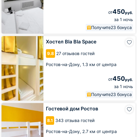
450
от
руб.
за 1 ночь
Получите
23 бонуса
Хостел
Хостел Bla Bla Space
Bla
Bla
9.8
27 отзывов гостей
Space
Ростов-на-Дону,
1.3 км от центра
450
от
руб.
за 1 ночь
Получите
23 бонуса
Гостевой
Гостевой дом Ростов
дом
Ростов
8.1
343 отзыва гостей
Ростов-на-Дону,
2.7 км от центра