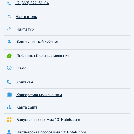
+7 (863) 322-51-04
маршрутов движения.
благополучно. Ря
автовокзала нахо
Найти отель
Пятерочка, Банком
тоже большой плю
зеленый сквер, г
Найти тур
посидеть, погулят
рекомендую.
Войти в личный кабинет
Добавить объект размещения
О нас
Контакты
Корпоративным клиентам
Карта сайта
Бонусная программа 101Hotels.com
Партнёрская программа 101Hotels.com