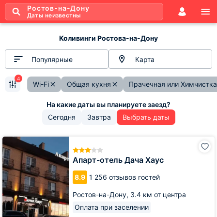
Ростов-на-Дону
Даты неизвестны
Коливинги Ростова-на-Дону
Популярные
Карта
4
Wi-Fi
Общая кухня
Прачечная или Химчистка
Сегодня
Завтра
Выбрать даты
Апарт-
отель
Дача
Апарт-отель Дача Хаус
Хаус
8.9
1 256 отзывов гостей
Ростов-на-Дону,
3.4 км от центра
Оплата при заселении