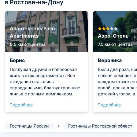
в Ростове-на-Дону
Апарт-отель Palm
Apartments
Аэро-Отель
0.5 км от центра
7.5 км от центра
Борис
Вероника
Послушал друзей и попробовал
Были два раза, н
жить в этих апартаментах. Все
полная комплекта
ожидания оказались
каждом этаже ест
оправданными, благоустроенное
водой, доска для 
жилье с полным комплексом
детский уголок, в
удобств. Ни единого недостатка,
абсолютно все, чт
Подробнее
Подробнее
сплошные выгоды. Отдельно
хорошее кафе на 1
хочется отметить великолепную
ранним завтраком 
кухню, готовить в ней одно
было очень на рук
наслаждение. Плюс ко всему
Администраторы 
Гостиницы России
Гостиницы Ростовской области
выгодное положение
круглосуточно, в
относительно основных
заезжали в 12.30 