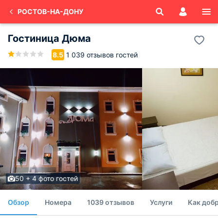
РОСТОВ-НА-ДОНУ
Гостиница Дюма
1 039 отзывов гостей
8.5
50 + 4 фото гостей
Обзор
Номера
1039 отзывов
Услуги
Как доб