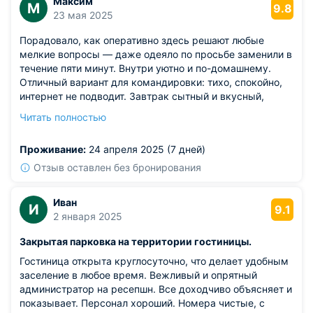
Максим
М
9.8
23 мая 2025
Порадовало, как оперативно здесь решают любые
мелкие вопросы — даже одеяло по просьбе заменили в
течение пяти минут. Внутри уютно и по-домашнему.
Отличный вариант для командировки: тихо, спокойно,
интернет не подводит. Завтрак сытный и вкусный,
приятно удивил. Удачное расположение: легко
Читать полностью
добраться как на машине, так и на общественном
транспорте. Приветливая администратор, с улыбкой
Проживание:
24 апреля 2025 (7 дней)
встречала и провожала. Видно, что здесь стараются
ради гостей.
Отзыв оставлен без бронирования
Из недостатков: ковролин в коридоре слегка потрёпан.
Иван
И
9.1
2 января 2025
Закрытая парковка на территории гостиницы.
Гостиница открыта круглосуточно, что делает удобным
заселение в любое время. Вежливый и опрятный
администратор на ресепшн. Все доходчиво объясняет и
показывает. Персонал хороший. Номера чистые, с