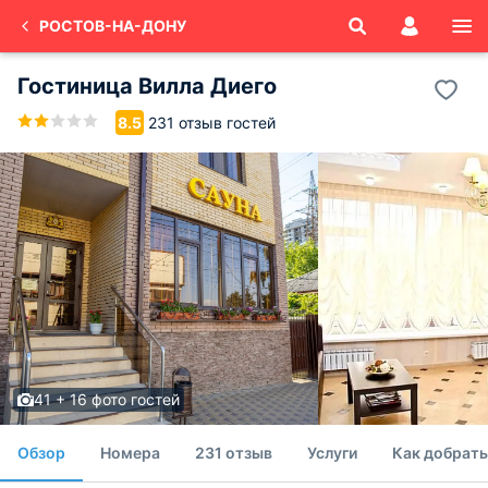
РОСТОВ-НА-ДОНУ
Гостиница Вилла Диего
231 отзыв гостей
8.5
41 + 16 фото гостей
Обзор
Номера
231 отзыв
Услуги
Как добрать