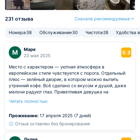
231 отзыва
Сначала рекомендуемые
Номера
38
Обслуживание
30
Чистота
28
Удобства 
Марк
М
9.3
23 мая 2025
Место с характером — уютная атмосфера в
европейском стиле чувствуется с порога. Отдельный
плюс — зелёный дворик, в котором можно выпить
утренний кофе. Всё сделано со вкусом и душой, даже
мелочи радуют глаз. Приветливая девушка на
ресепшене помогла с маршрутами и вызовом такси.
Читать полностью
Спокойный сон обеспечен — кровати отличные, соседей
не слышно. Wi-Fi работал стабильно, что важно для
Проживание:
17 апреля 2025 (7 дней)
работы. Уютно, как у старых друзей в гостях.
Из недостатков: правда, парковочных мест немного.
Отзыв оставлен без бронирования
Лилия