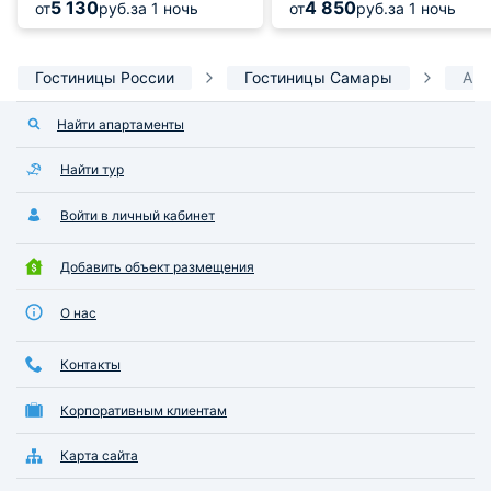
5 130
4 850
от
руб.
за 1 ночь
от
руб.
за 1 ночь
Гостиницы России
Гостиницы Самары
Апа
Найти апартаменты
Найти тур
Войти в личный кабинет
Добавить объект размещения
О нас
Контакты
Корпоративным клиентам
Карта сайта