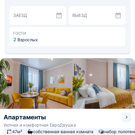
гигиены и фен. Есть лоджия с видом во внутренний
дворик.
На кухне кухонный гарнитур, современная бытовая
ЗАЕЗД
ВЫЕЗД
техника, комплект посуды и столовые приборы.
Поблизости большой выбор кафе и ресторанов.
В округе можно посетить Спиридоновский пруд,
осмотреть Колокольню или прогуляться в сквере
ГОСТИ
Леснуха. Расстояние до аэропорта Курумоч — 29,9 км,
2
Взрослых
до железнодорожного вокзала — 7,4 км.
Апартаменты
Уютная и комфортная ЕвроДвушка
47м²
собственная ванная комната
набор полотен