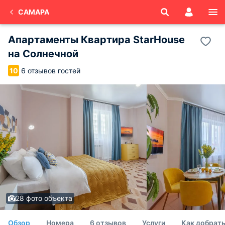
САМАРА
Апартаменты Квартира StarHouse
на Солнечной
6 отзывов гостей
10
28 фото объекта
Обзор
Номера
6 отзывов
Услуги
Как добрат