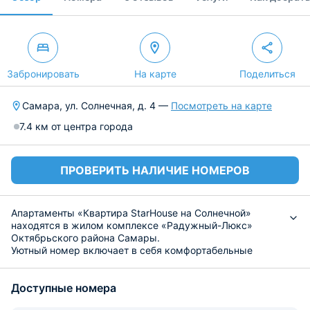
Забронировать
На карте
Поделиться
Самара, ул. Солнечная, д. 4 —
Посмотреть на карте
7.4 км от центра города
ПРОВЕРИТЬ НАЛИЧИЕ НОМЕРОВ
Апартаменты «Квартира StarHouse на Солнечной»
находятся в жилом комплексе «Радужный-Люкс»
Октябрьского района Самары.
Уютный номер включает в себя комфортабельные
спальные места, удобную мебель, письменный стол,
сплит-систему, телевизор, Wi-Fi. В ванной комнате
Доступные номера
установлена душевая кабина и необходимая
сантехника. Имеется набор полотенец, средства личной