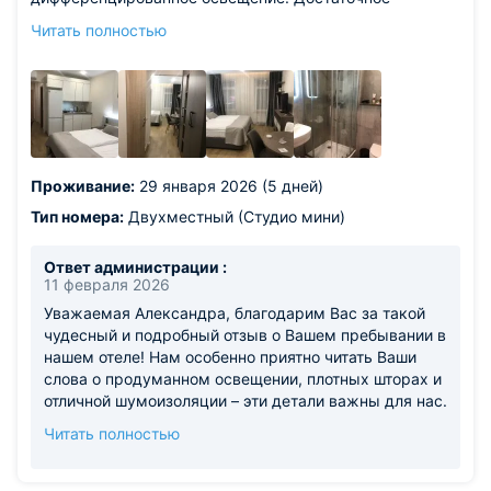
количество розеток. Приветливые администраторы,
Читать полностью
отзывчивая горничная, улыбчивый сотрудник службы
безопасности. Очень чистый номер, идеально натёртые
бокалы, забота чувствуется даже в мелочах. Спасибо
сердечное за ваш труд.
Проживание:
29 января 2026 (5 дней)
Тип номера:
Двухместный (Студио мини)
Ответ администрации :
11 февраля 2026
Уважаемая Александра, благодарим Вас за такой
чудесный и подробный отзыв о Вашем пребывании в
нашем отеле! Нам особенно приятно читать Ваши
слова о продуманном освещении, плотных шторах и
отличной шумоизоляции – эти детали важны для нас.
Ваша высокая оценка чистоты, идеально натертых
Читать полностью
бокалов и внимания к мелочам является лучшей
наградой для нашей команды. Мы гордимся тем,
что Вы отметили приветливость и отзывчивость