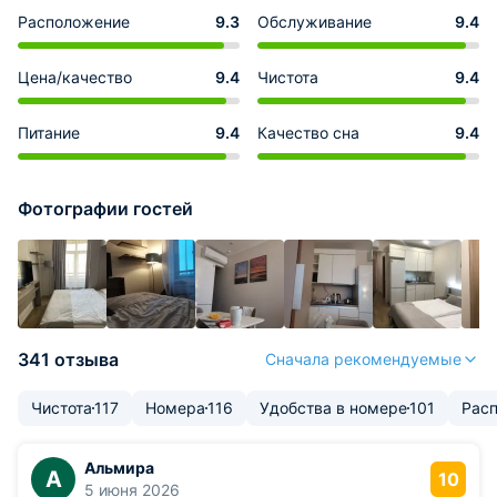
Расположение
9.3
Обслуживание
9.4
Цена/качество
9.4
Чистота
9.4
Питание
9.4
Качество сна
9.4
Фотографии гостей
341 отзыва
Сначала рекомендуемые
Чистота
117
Номера
116
Удобства в номере
101
Рас
Альмира
А
10
5 июня 2026