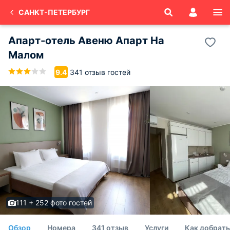
САНКТ-ПЕТЕРБУРГ
Апарт-отель Авеню Апарт На
Малом
341 отзыв гостей
9.4
111 + 252 фото гостей
Обзор
Номера
341 отзыв
Услуги
Как добрать