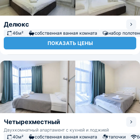
Делюкс
46м²
собственная ванная комната
набор полотен
ПОКАЗАТЬ ЦЕНЫ
Четырехместный
Двухкомнатный апартамент с кухней и лоджией
40м²
собственная ванная комната
тапочки
б