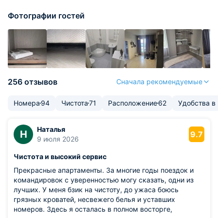
Фотографии гостей
256 отзывов
Сначала рекомендуемые
Номера
94
Чистота
71
Расположение
62
Удобства в
Наталья
Н
9.7
9 июля 2026
Чистота и высокий сервис
Прекрасные апартаменты. За многие годы поездок и
командировок с уверенностью могу сказать, одни из
лучших. У меня бзик на чистоту, до ужаса боюсь
грязных кроватей, несвежего белья и уставших
номеров. Здесь я осталась в полном восторге,