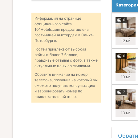
Категори
Информация на странице
6
официального сайта
101Hotels.com предоставлена
гостиницей Амстердам в Санкт-
2
Петербурге.
12 м
Гостей привлекают высокий
рейтинг более 7 баллов,
6
правдивые отзывы с фото, а также
актуальные цены со скидками.
Обратите внимание на номер
2
10 м
телефона, позвонив на который вы
сможете получить консультацию
и забронировать номер по
7
привлекательной цене.
2
13 м
Обрати