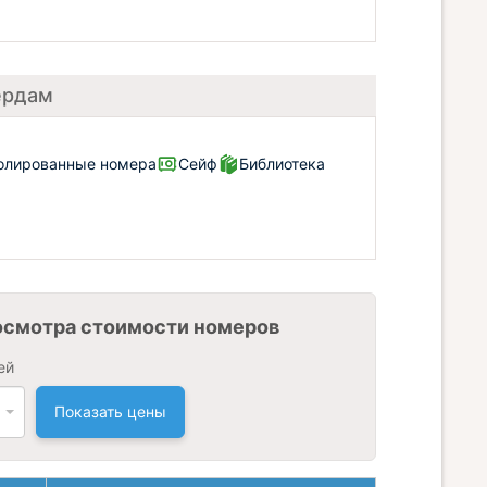
ердам
олированные номера
Сейф
Библиотека
осмотра стоимости номеров
ей
Показать цены