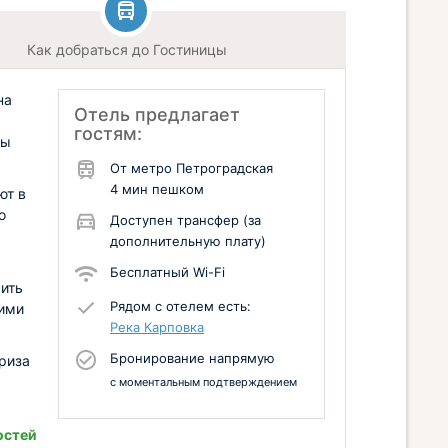
Как добраться до Гостиницы
на
Отель предлагает
гостям:
ры
От метро Петроградская
4 мин пешком
ют в
о
Доступен трансфер (за
дополнительную плату)
Бесплатный Wi-Fi
сить
Рядом с отелем есть:
оими
Река Карповка
Бронирование напрямую
риза
с моментальным подтверждением
остей