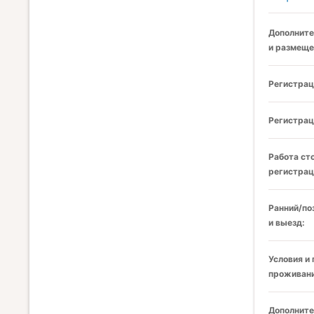
Дополните
и размеще
Регистрац
Регистрац
Работа ст
регистрац
Ранний/по
и выезд:
Условия и
проживани
Дополните