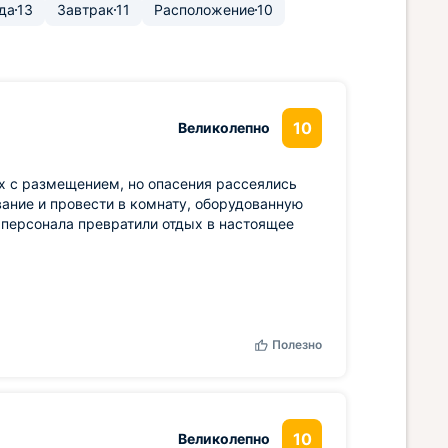
да
13
Завтрак
11
Расположение
10
10
Великолепно
х с размещением, но опасения рассеялись
ание и провести в комнату, оборудованную
 персонала превратили отдых в настоящее
Полезно
10
Великолепно