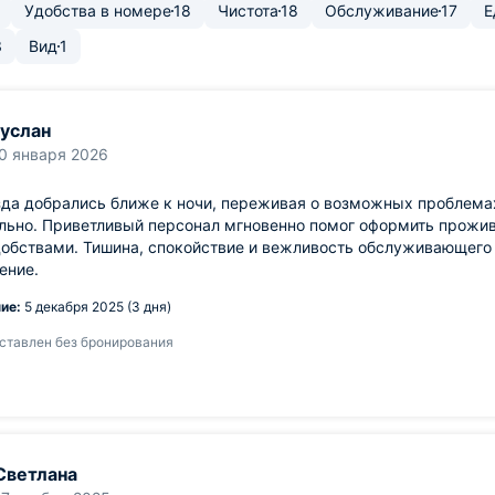
Удобства в номере
18
Чистота
18
Обслуживание
17
Е
3
Вид
1
услан
0 января 2026
зда добрались ближе к ночи, переживая о возможных проблема
ьно. Приветливый персонал мгновенно помог оформить прожив
обствами. Тишина, спокойствие и вежливость обслуживающего
ение.
ие:
5 декабря 2025 (3 дня)
ставлен без бронирования
Светлана