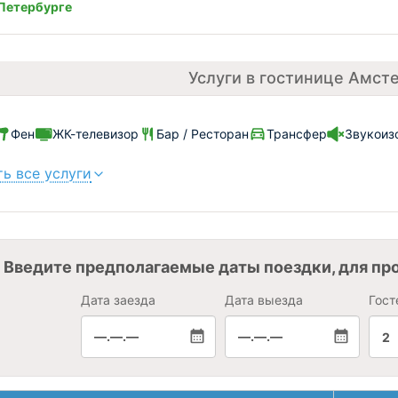
Петербурге
Услуги в гостинице Амст
Фен
ЖК-телевизор
Бар / Ресторан
Трансфер
Звукоиз
ь все услуги
Введите предполагаемые даты поездки, для пр
Дата заезда
Дата выезда
Гост
—.—.—
—.—.—
2