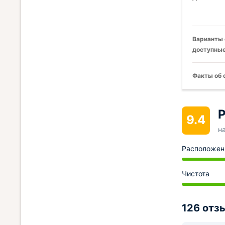
Варианты 
доступные
Факты об 
Р
9.4
н
Расположен
Чистота
126 отз