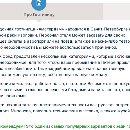
Про Гостиницу
дочная гостиница «Амстердам» находится в Санкт-Петербурге 
ой реки Карповки. Персонал отеля может заказать для своих
цев билеты в аэропорт или на поезд, а также в какие-либо теат
По необходимости Вы можете воспользоваться прачечной.
 фонд представлен несколькими категориями, которые включа
 необходимое, для того, чтобы ваше пребывание в Питере прошл
о и незабываемо. Так каждый номер включает качественную
 современную технику, собственную ванную комнату.
тории комплекса работает кафе, в котором Вы сможете переку
, сытными, а главное полезными блюдами и запить все это, св
и напитками.
ти находятся такие достопримечательности как русская антреп
дрея Миронова, пожарно-техническая выставка, а также музей
комендуем! Это один из самых популярных вариантов среди г