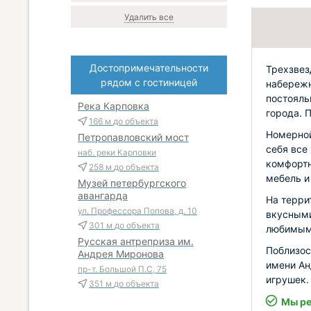
Удалить все
Достопримечательности
Трехзвез
рядом с гостиницей
набережн
постояль
Река Карповка
города. 
166 м
до объекта
Номерной
Петропавловский мост
себя все
наб. реки Карповки
комфортн
258 м
до объекта
мебель и
Музей петербургского
авангарда
На терри
ул. Профессора Попова, д. 10
вкусными
301 м
до объекта
любимым
Русская антреприза им.
Поблизос
Андрея Миронова
имени Ан
пр-т. Большой П.С, 75
игрушек.
351 м
до объекта
Мы ре