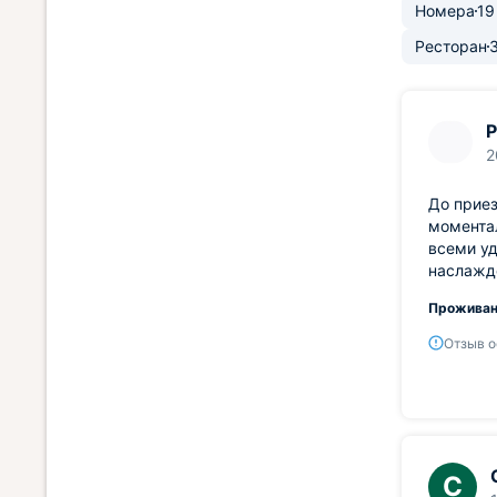
Номера
19
Ресторан
Р
2
До прие
моментал
всеми уд
наслажд
Проживан
Отзыв о
С