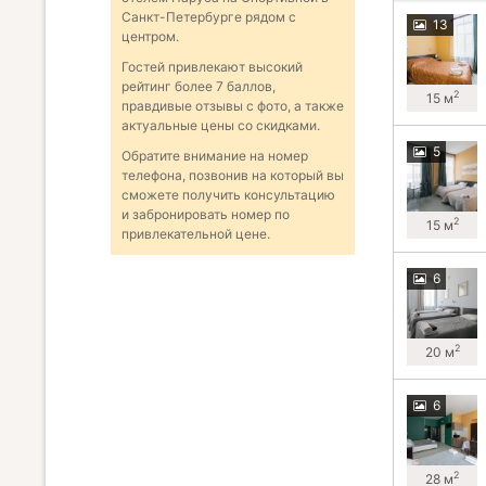
Санкт-Петербурге рядом с
13
центром.
Гостей привлекают высокий
рейтинг более 7 баллов,
2
15 м
правдивые отзывы с фото, а также
актуальные цены со скидками.
5
Обратите внимание на номер
телефона, позвонив на который вы
сможете получить консультацию
и забронировать номер по
2
15 м
привлекательной цене.
6
2
20 м
6
2
28 м