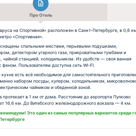
Про Отель
аруса на Спортивной» расположен в Санкт-Петербурге, в 0,6 км
метро «Спортивная».
оснащены спальными местами, перьевыми подушками,
ором, детектором угарного газа, прикроватными тумбами и
, чайной станцией, холодильником. Из удобств — своя ванная
с феном. Пользователям доступна сеть WI-FI.
 кухне есть всё необходимое для самостоятельного приготовле
именно набором посуды, кулером, холодильником, микроволнов
лектрическим чайником и обеденной зоной.
а протекает в 1 км от дома. Расстояние до аэропорта Пулково
ет 16,6 км. До Витебского железнодорожного вокзала — 4 км.
комендуем! Это один из самых популярных вариантов среди г
Петербурге