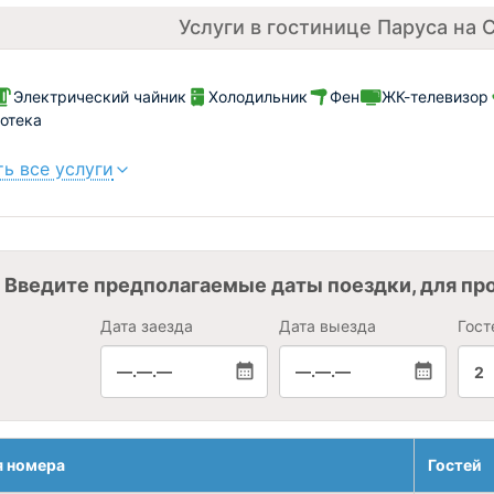
Услуги в гостинице Паруса на 
Электрический чайник
Холодильник
Фен
ЖК-телевизор
отека
ь все услуги
Введите предполагаемые даты поездки, для пр
Дата заезда
Дата выезда
Гост
—.—.—
—.—.—
2
я номера
Гостей