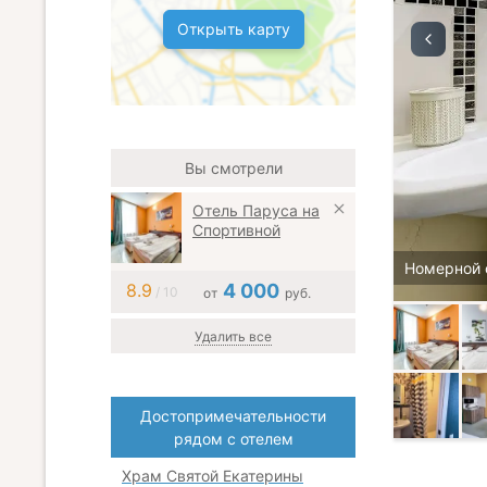
Открыть карту
Вы смотрели
Отель Паруса на
Спортивной
Номерной 
8.9
4 000
/ 10
от
руб.
Удалить все
Достопримечательности
рядом с отелем
Храм Святой Екатерины