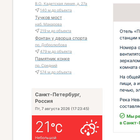
В.О., Кадетская линия, д. 27а
140 м
до объекта
Тучков мост
наб. Макарова
Отель «П
219 м
до объекта
станции 
Фонтан у дворца спорта
пр. Добролюбова
Номера 
479 м
до объекта
вентилят
Памятник конке
зеркалом
пр. Средний
комната 
574 м
до объекта
На общей
пищи, а 
печью, э
Санкт-Петербург,
Река Нев
Россия
составля
Пт, 7 августа 2026
(
17:23:46
)
Мы ре
21
в Санкт-
Небольшой