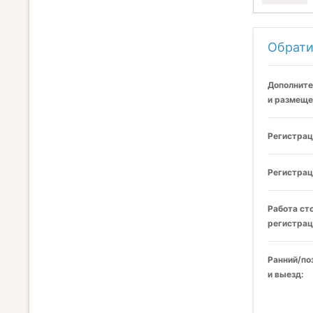
Обрати
Дополните
и размеще
Регистрац
Регистрац
Работа ст
регистрац
Ранний/по
и выезд: