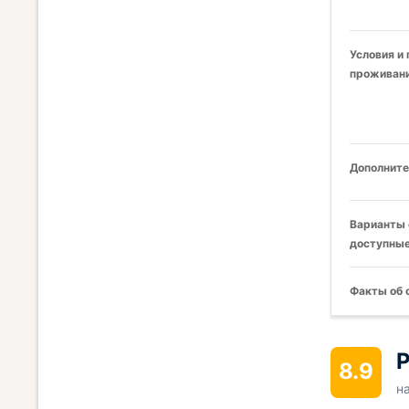
Условия и
проживани
Дополните
Варианты 
доступные
Факты об 
Р
8.9
н