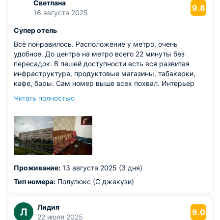
Светлана
9.8
16 августа 2025
Супер отель
Всё понравилось. Расположение у метро, очень
удобное. До центра на метро всего 22 минуты без
пересадок. В пешей доступности есть вся развитая
инфраструктура, продуктовые магазины, табакерки,
кафе, бары. Сам номер выше всех похвал. Интерьер
номера и самого отеля очень колоритный и интересный,
Читать полностью
чистота, есть все необходимые удобства.
Дополнительный плюс это отдельно оборудована
комната для курения. Завтраки вкусные и сытные.
Из недостатков: 1. В душевой нет каких либо полок для
геля для душа или шампуня 2. В джакузи была жёлтая
вода, из-за этого им не пользовались 3. Не
привлекательный вид из окон (не особо минус, скорее
Проживание:
13 августа 2025 (3 дня)
наблюдение)
Тип номера:
Полулюкс (С джакузи)
Лидия
Л
9.0
22 июля 2025