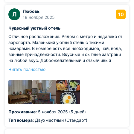
Любовь
Л
10
18 ноября 2025
Чудесный уютный отель
Отличное расположение. Рядом с метро и недалеко от
аэропорта. Маленький уютный отель с тихими
номерами. В номере есть все необходимое, чай, вода,
ванные принадлежности. Вкусные и сытные завтраки
на любой вкус. Доброжелательный и отзывчивый
персонал, готовый помочь с любым вопросом.
Читать полностью
Из недостатков: единственный момент - нет
кофемашины. Хотя бы какую-нибудь маленькую
капсульную поставили. Пусть даже платно!!!
Проживание:
5 ноября 2025 (5 дней)
Тип номера:
Двухместный (Стандарт)