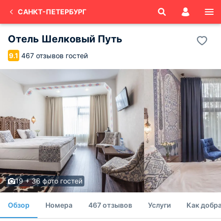
САНКТ-ПЕТЕРБУРГ
Отель Шелковый Путь
467 отзывов гостей
9.1
19 + 36 фото гостей
Обзор
Номера
467 отзывов
Услуги
Как добра