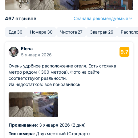
467 отзывов
Сначала рекомендуемые
Еда
30
Номера
30
Чистота
27
Завтрак
26
Распол
Elena
9.7
5 января 2026
Очень удрбное расположение отеля. Есть стоянка ,
метро рядом ( 300 метров). Фото на сайте
соответствуют реальности.
Из недостатков: все понравилось
Проживание:
3 января 2026 (2 дня)
Тип номера:
Двухместный (Стандарт)