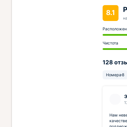
Р
8.1
н
Расположен
Чистота
128 отз
Номера
8
1
Нам неве
качестве
поддерж