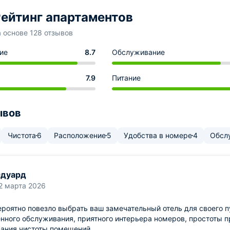
ейтинг апартаментов
а основе 128 отзывов
ие
8.7
Обслуживание
7.9
Питание
ывов
Чистота
6
Расположение
5
Удобства в номере
4
Обсл
Эдуард
2 марта 2026
роятно повезло выбрать ваш замечательный отель для своего п
нного обслуживания, приятного интерьера номеров, простоты 
ания чистоты помещений.