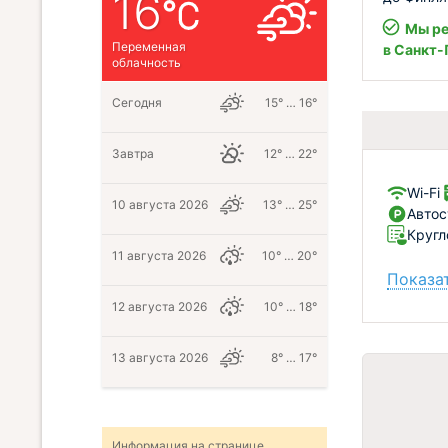
16
Мы ре
Переменная
в Санкт-
облачность
Сегодня
15° … 16°
Завтра
12° … 22°
Wi-Fi
10 августа 2026
13° … 25°
Автос
Кругл
11 августа 2026
10° … 20°
Показат
12 августа 2026
10° … 18°
13 августа 2026
8° … 17°
Информация на странице