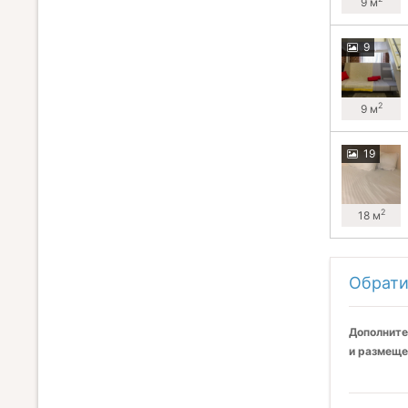
9 м
9
2
9 м
19
2
18 м
Обрати
Дополните
и размеще