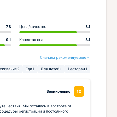
7.8
Цена/качество
8.1
9.1
Качество сна
8.1
Сначала рекомендуемые
уживание
2
Еда
1
Для детей
1
Ресторан
1
10
Великолепно
утешествия. Мы остались в восторге от
процедуры регистрации и постоянного