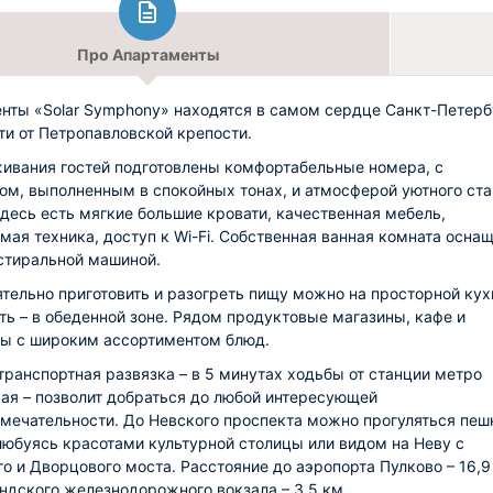
Про Апартаменты
нты «Solar Symphony» находятся в самом сердце Санкт-Петерб
ти от Петропавловской крепости.
ивания гостей подготовлены комфортабельные номера, с
ом, выполненным в спокойных тонах, и атмосферой уютного ста
Здесь есть мягкие большие кровати, качественная мебель,
мая техника, доступ к Wi-Fi. Собственная ванная комната осна
стиральной машиной.
тельно приготовить и разогреть пищу можно на просторной кухн
ть – в обеденной зоне. Рядом продуктовые магазины, кафе и
ы с широким ассортиментом блюд.
транспортная развязка – в 5 минутах ходьбы от станции метро
ая – позволит добраться до любой интересующей
мечательности. До Невского проспекта можно прогуляться пеш
любуясь красотами культурной столицы или видом на Неву с
о и Дворцового моста. Расстояние до аэропорта Пулково – 16,9
ндского железнодорожного вокзала – 3,5 км.