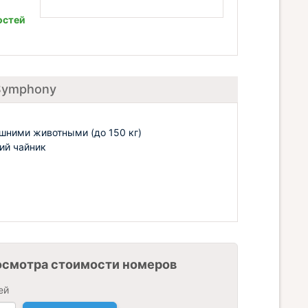
остей
 Symphony
шними животными (до 150 кг)
ий чайник
осмотра стоимости номеров
ей