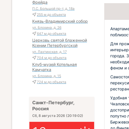
Фрейда
П.С. Большой пр-т, д. 18а
255 м
до объекта
Князь-Владимирский собор
ул. Блохина, д. 26
Апартаме
647 м
до объекта
поблизос
Церковь святой блаженной
Для прож
Ксении Петербургской
интерьер
ул. Лахтинская, д. 17
города. 
704 м
до объекта
необходи
Клуб-музей Котельная
феном и 
Камчатка
ул. Блохина, д. 15
Самостоя
724 м
до объекта
перекуси
ресторан
Удобная 
Санкт-Петербург,
Чкаловск
Россия
достопри
попутно 
Сб, 8 августа 2026
(
20:19:03
)
Биржевог
до Финля