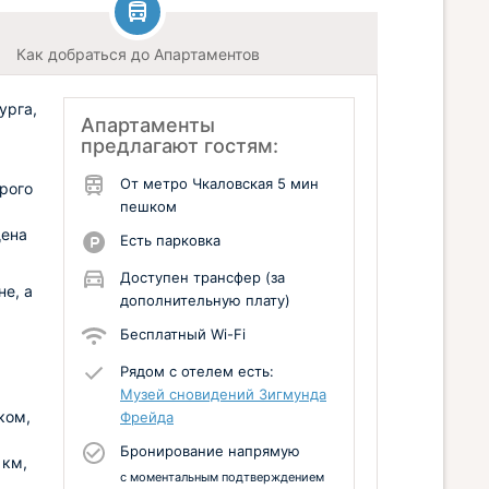
Как добраться до Апартаментов
урга,
Апартаменты
предлагают гостям:
От метро Чкаловская 5 мин
рого
пешком
щена
Есть парковка
Доступен трансфер (за
е, а
дополнительную плату)
Бесплатный Wi-Fi
Рядом с отелем есть:
Музей сновидений Зигмунда
ком,
Фрейда
Бронирование напрямую
 км,
с моментальным подтверждением