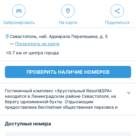
Забронировать
На карте
Поделиться
Севастополь, наб. Адмирала Перелешина, д. 5
—
Посмотреть на карте
0.7 км от центра города
ПРОВЕРИТЬ НАЛИЧИЕ НОМЕРОВ
Гостиничный комплекс «Хрустальный Resort&SPA»
находится в Ленинградском районе Севастополя, на
берегу одноименной бухты. Отдыхающим
предоставлена бесплатная общественная парковка и
подключение к сети WI-FI. В числе услуг платный
трансфер и круглосуточная стойка регистрации.
Доступные номера
Номерной фонд содержит 22 номера с видом на
набережную. Для удобства отдыхающих они оснащены
телевизором, телефоном, утюгом и гладильной доской,