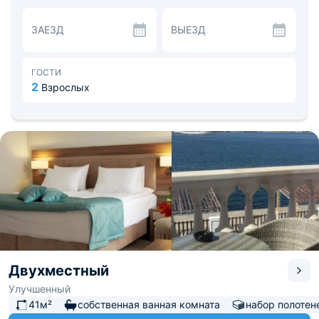
кондиционером, гардеробом, сейфом и ночным
торшером. В планировку помещений входит
ЗАЕЗД
ВЫЕЗД
собственная ванная комната с феном, гигиеническими
принадлежностями и набором полотенец.
В распоряжении гостей собственная мини-кухня с
микроволновой печью, плитой, чайником и
ГОСТИ
холодильником. Местный ресторан «Sea Grill» порадует
2
Взрослых
блюдами авторской и европейской кухни.
Для корпоративных мероприятий и больших банкетов
сдаётся в аренду специальный зал.
Это отличное место для того, чтобы отдохнуть и
полностью обновиться. Опытные специалисты SPA-
центра проводят сеансы массажа, пилинга и
обёртывания. На территории работает финская сауна,
русская баня и хамам. Рядом с объектом
располагается Центральный пляж, Драматический
театр им. Луначарского и картинная галерея «Арт-
Бульвар». Путь до ближайшего аэропорта составит 10
км.
Двухместный
Улучшенный
41м²
собственная ванная комната
набор полотен