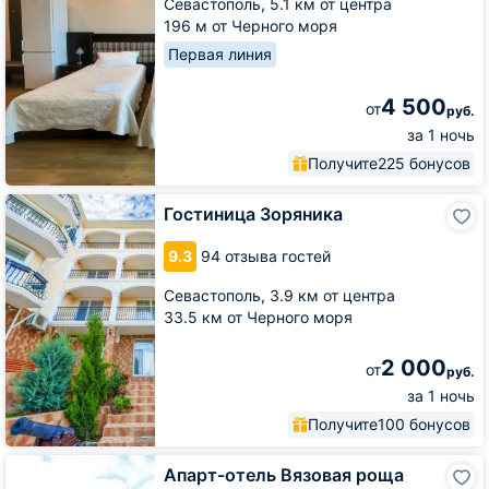
Севастополь,
5.1 км от центра
196 м от Черного моря
Первая линия
4 500
от
руб.
за 1 ночь
Получите
225 бонусов
Гостиница
Гостиница Зоряника
Зоряника
9.3
94 отзыва гостей
Севастополь,
3.9 км от центра
33.5 км от Черного моря
2 000
от
руб.
за 1 ночь
Получите
100 бонусов
Апарт-
Апарт-отель Вязовая роща
отель