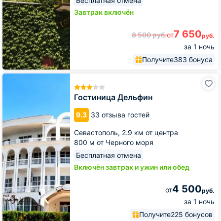
Бесплатная отмена
Завтрак включён
7 650
8 500
руб.
от
руб.
за 1 ночь
Получите
383 бонуса
Гостиница
Дельфин
Гостиница Дельфин
9.3
33 отзыва гостей
Севастополь,
2.9 км от центра
800 м от Черного моря
Бесплатная отмена
Включён завтрак и ужин или обед
4 500
от
руб.
за 1 ночь
Получите
225 бонусов