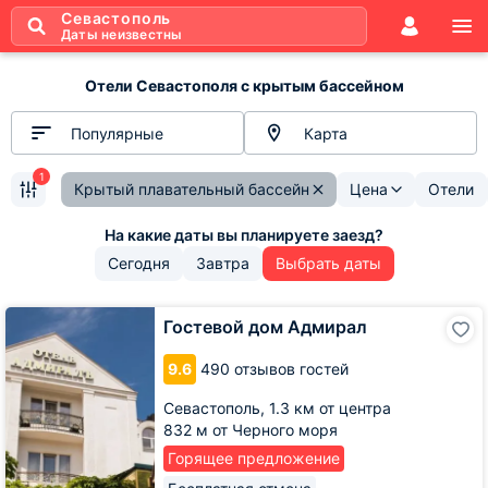
Севастополь
Даты неизвестны
Отели Севастополя с крытым бассейном
Популярные
Карта
1
Крытый плавательный бассейн
Цена
Отели
Сегодня
Завтра
Выбрать даты
Гостевой
Гостевой дом Адмирал
дом
Адмирал
9.6
490 отзывов гостей
Севастополь,
1.3 км от центра
832 м от Черного моря
Горящее предложение