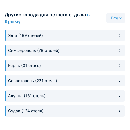
цене едой, возможна доставка ы
номер. Персонал вежливый и
Другие города для летнего отдыха
в
всегда готов помочь.
Все
Крыму
Ялта
(199 отелей)
Симферополь
(79 отелей)
Керчь
(31 отель)
Севастополь
(231 отель)
Алушта
(161 отель)
Судак
(124 отеля)