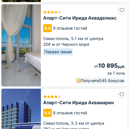
Апарт-
Сити
Ирида
Апарт-Сити Ирида Акваделюкс
Акваделюкс
9.8
9 отзывов гостей
Севастополь,
5.1 км от центра
206 м от Черного моря
Первая линия
10 895
от
руб.
за 1 ночь
Получите
545 бонусов
Апарт-
Сити
Ирида
Апарт-Сити Ирида Аквамарин
Аквамарин
9.8
8 отзывов гостей
Севастополь,
5.3 км от центра
282 м от Черного моря