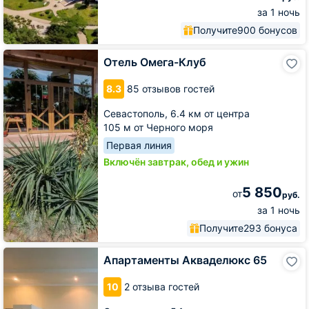
за 1 ночь
Получите
900 бонусов
Отель
Отель Омега-Клуб
Омега-
Клуб
8.3
85 отзывов гостей
Севастополь,
6.4 км от центра
105 м от Черного моря
Первая линия
Включён завтрак, обед и ужин
5 850
от
руб.
за 1 ночь
Получите
293 бонуса
Апартаменты
Апартаменты Акваделюкс 65
Акваделюкс
65
10
2 отзыва гостей