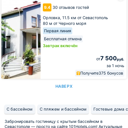
Вязовая
9.4
30 отзывов гостей
роща
Орловка,
11.5 км от Севастополь
80 м от Черного моря
Первая линия
Бесплатная отмена
Завтрак включён
7 500
от
руб.
за 1 ночь
Получите
375 бонусов
НАВЕРХ
С бассейном
С пляжем и бассейном
Гостевые дома 
Забронировать гостиницу с крытым бассейном в
Севастополе — просто на сайте 101Hotels.com! Актуальные