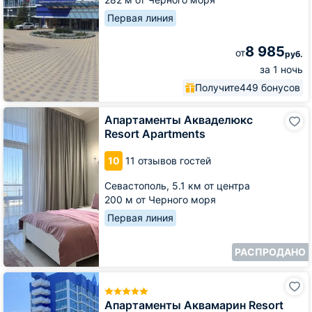
Первая линия
8 985
от
руб.
за 1 ночь
Получите
449 бонусов
Апартаменты
Апартаменты Акваделюкс
Акваделюкс
Resort Apartments
Resort
Apartments
10
11 отзывов гостей
Севастополь,
5.1 км от центра
200 м от Черного моря
Первая линия
РАСПРОДАНО
Апартаменты
Аквамарин
Resort
Апартаменты Аквамарин Resort