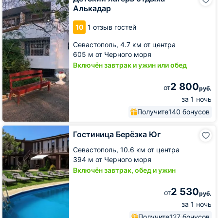
лагерь
Алькадар
отдыха
Алькадар
10
1 отзыв гостей
Севастополь,
4.7 км от центра
605 м от Черного моря
Включён завтрак и ужин или обед
2 800
от
руб.
за 1 ночь
Получите
140 бонусов
Гостиница
Гостиница Берёзка Юг
Берёзка
Юг
Севастополь,
10.6 км от центра
394 м от Черного моря
Включён завтрак, обед и ужин
2 530
от
руб.
за 1 ночь
Получите
127 бонусов