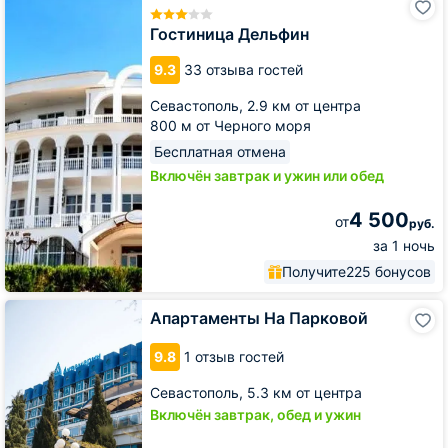
Дельфин
Гостиница Дельфин
9.3
33 отзыва гостей
Севастополь,
2.9 км от центра
800 м от Черного моря
Бесплатная отмена
Включён завтрак и ужин или обед
4 500
от
руб.
за 1 ночь
Получите
225 бонусов
Апартаменты
Апартаменты На Парковой
На
Парковой
9.8
1 отзыв гостей
Севастополь,
5.3 км от центра
Включён завтрак, обед и ужин