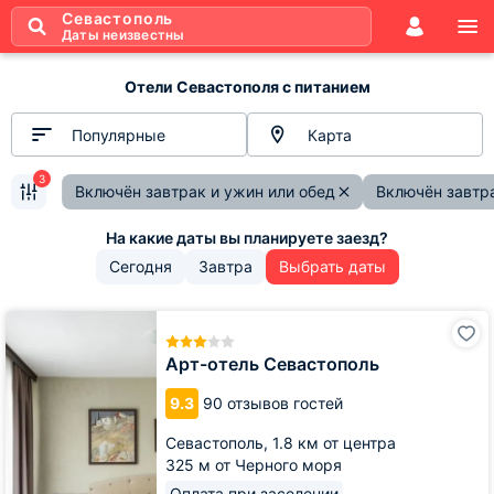
Севастополь
Даты неизвестны
Отели Севастополя с питанием
Популярные
Карта
3
Включён завтрак и ужин или обед
Включён завтра
Сегодня
Завтра
Выбрать даты
Арт-
отель
Севастополь
Арт-отель Севастополь
9.3
90 отзывов гостей
Севастополь,
1.8 км от центра
325 м от Черного моря
Оплата при заселении