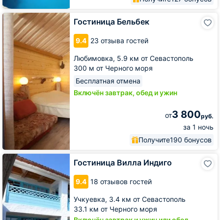
Гостиница
Гостиница Бельбек
Бельбек
9.4
23 отзыва гостей
Любимовка,
5.9 км от Севастополь
300 м от Черного моря
Бесплатная отмена
Включён завтрак, обед и ужин
3 800
от
руб.
за 1 ночь
Получите
190 бонусов
Гостиница
Гостиница Вилла Индиго
Вилла
Индиго
9.4
18 отзывов гостей
Учкуевка,
3.4 км от Севастополь
33.1 км от Черного моря
Включён завтрак и ужин или обед