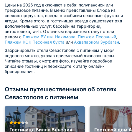
Цены на 2026 год включают в себя: полупансион или
трехразовое питание. В меню представлены блюда из
свежих продуктов, всегда в изобилии сезонные фрукты и
ягоды. Кроме этого, в гостиницах всегда существует ряд
дополнительных услуг: бассейн на территории,
автостоянка, wi-fi. Отличным вариантом станут отели
рядом с
Пляжем ВУ им. Нахимова
,
Пляжем Песочный
,
Пляжем КОК Песочная бухта
или
Аквапарком Зурбаган
.
Забронировать отели Севастополя с питанием у моря
недорого можно, указав приемлемый диапазон цены.
Читайте отзывы, смотрите фото, изучайте подробное
описание гостиниц и переходите к этапу онлайн-
бронирования.
Отзывы путешественников об отелях
Севастополя с питанием
Гостиница Вилла Венеция
Гостевой дом 