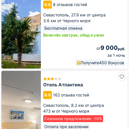
9.8
8 отзывов гостей
Севастополь,
27.9 км от центра
3.6 км от Черного моря
Бесплатная отмена
Включён завтрак, обед и ужин
9 000
от
руб.
за 1 ночь
Получите
450 бонусов
Отель
Атлантика
Отель Атлантика
8.9
162 отзыва гостей
Севастополь,
8.2 км от центра
473 м от Черного моря
Сезонное предложение -10%
Оплата при заселении