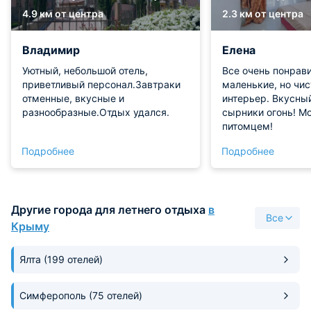
4.9 км от центра
2.3 км от центра
Владимир
Елена
Уютный, небольшой отель,
Все очень понрав
приветливый персонал.Завтраки
маленькие, но чи
отменные, вкусные и
интерьер. Вкусный
разнообразные.Отдых удался.
сырники огонь! М
питомцем!
Подробнее
Подробнее
Другие города для летнего отдыха
в
Все
Крыму
Ялта
(199 отелей)
Симферополь
(75 отелей)