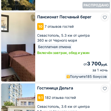
РАСПРОДАНО
Пансионат
Пансионат Песчаный берег
Песчаный
берег
10
7 отзывов гостей
Севастополь,
5.3 км от центра
360 м от Черного моря
Бесплатная отмена
Включён завтрак, обед и ужин
3 700
от
руб.
за 1 ночь
Получите
185 бонусов
Гостиница
Гостиница Дельта
Дельта
9.1
182 отзыва гостей
Севастополь,
3.6 км от центра