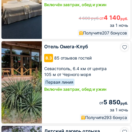
Включён завтрак, обед и ужин
4 140
4 600
руб.
от
руб.
за 1 ночь
Получите
207 бонусов
Отель
Отель Омега-Клуб
Омега-
Клуб
8.3
85 отзывов гостей
Севастополь,
6.4 км от центра
105 м от Черного моря
Первая линия
Включён завтрак, обед и ужин
5 850
от
руб.
за 1 ночь
Получите
293 бонуса
Детский
Детский лагерь отдыха