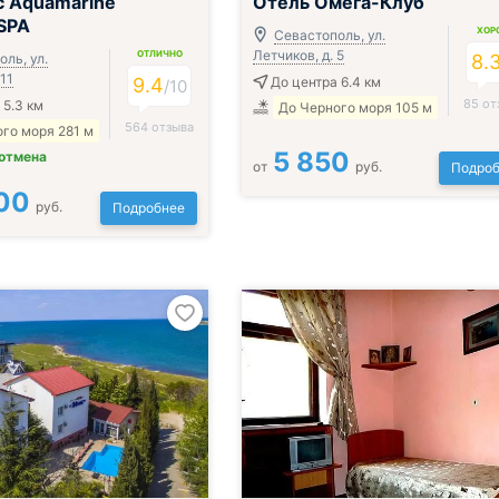
 Aquamarine
Отель Омега-Клуб
 SPA
ХОР
Севастополь, ул.
Летчиков, д. 5
ОТЛИЧНО
ль, ул.
8.
 11
9.4
До центра 6.4 км
/
10
85 от
 5.3 км
До Черного моря 105 м
564 отзыва
го моря 281 м
5 850
 отмена
от
руб.
Подроб
00
руб.
Подробнее