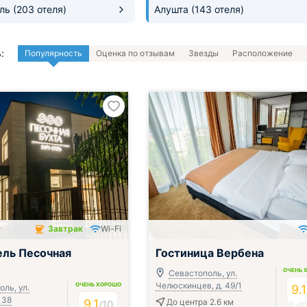
оль
(203 отеля)
Алушта
(143 отеля)
:
Популярность
Оценка по отзывам
Звезды
Расположение
Завтрак
Wi-Fi
чён
ль Песочная
Гостиница Вербена
ОЧЕНЬ 
Севастополь, ул.
Челюскинцев, д. 49/1
ОЧЕНЬ ХОРОШО
ль, ул.
9.1
 38
9.1
До центра 2.6 км
/
10