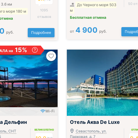
50 от
 3.6 км
До Черного моря 503
1095
м
го моря 180 м
отзывов
Бесплатная отмена
 отмена
4 900
00
от
руб.
Подроб
руб.
Подробнее
15%
АЛА на
Wi-Fi
ца Дельфин
Отель Аква De Luxe
ВЕЛИКОЛЕПНО
ОТЛ
оль, CНТ
Севастополь, ул.
5
Парковая, д. 7