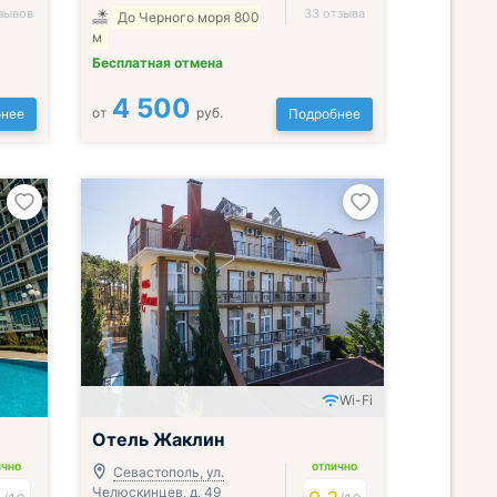
зывов
33 отзыва
До Черного моря 800
м
Бесплатная отмена
4 500
от
руб.
нее
Подробнее
Wi-Fi
Отель Жаклин
ИЧНО
ОТЛИЧНО
Севастополь, ул.
Челюскинцев, д. 49