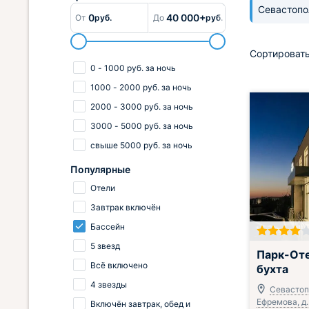
Севастоп
0
40 000+
От
руб.
До
руб.
Сортировать
0
-
1000
руб.
за ночь
1000
-
2000
руб.
за ночь
2000
-
3000
руб.
за ночь
3000
-
5000
руб.
за ночь
свыше
5000
руб.
за ночь
Популярные
Отели
Завтрак включён
Бассейн
5 звезд
Завтрак вклю
Парк-Оте
Всё включено
бухта
4 звезды
Севастопо
Ефремова, д.
Включён завтрак, обед и