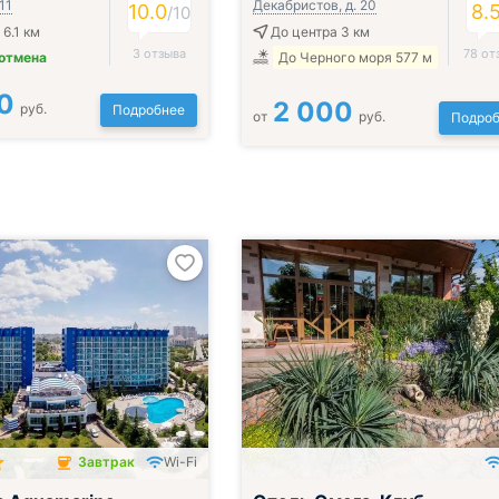
11
Декабристов, д. 20
10.0
8.
/
10
6.1 км
До центра 3 км
3 отзыва
78 от
 отмена
До Черного моря 577 м
0
2 000
руб.
Подробнее
от
руб.
Подроб
Завтрак
Wi-Fi
чён
Включён завтрак, обед и ужин