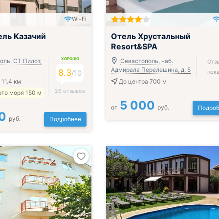
Wi-Fi
ль Казачий
Отель Хрустальный
Resort&SPA
ХОРОШО
оль, СТ Пилот,
Севастополь, наб.
Отз
Адмирала Перелешина, д. 5
8.3
/
10
пока
 11.4 км
До центра 700 м
26 отзывов
го моря 150 м
5 000
от
руб.
Подроб
0
руб.
Подробнее