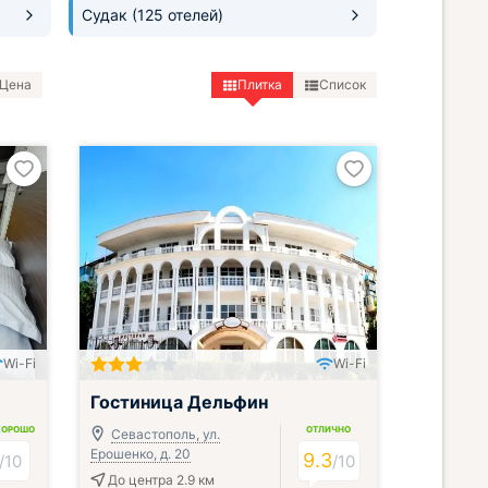
Судак
(125 отелей)
Цена
Плитка
Список
Wi-Fi
Wi-Fi
Включён завтрак и ужин или обед
Гостиница Дельфин
ХОРОШО
ОТЛИЧНО
Севастополь, ул.
Ерошенко, д. 20
9.3
/
10
/
10
До центра 2.9 км