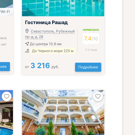
Wi-Fi
Гостиница Рашад
НОРМАЛЬНО
Севастополь, Рубежный
пр-д, д. 28
7.4
ывов
/
10
До центра 10.6 км
 нет
1 отзыв
До Черного моря 225 м
3 216
нее
от
руб.
Подробнее