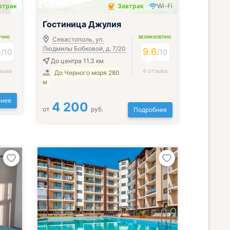
втрак
Завтрак
Wi-Fi
Завтрак включён
Гостиница Джулия
ИЧНО
ВЕЛИКОЛЕПНО
Севастополь, ул.
Людмилы Бобковой, д. 7/20
4
9.6
/
10
/
10
До центра 11.3 км
зыва
4 отзыва
До Черного моря 280
м
нее
4 200
от
руб.
Подробнее