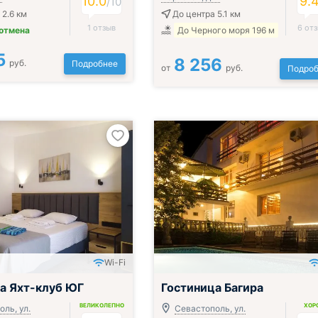
10.0
9.
/
10
 2.6 км
До центра 5.1 км
1 отзыв
6 от
 отмена
До Черного моря 196 м
5
8 256
руб.
Подробнее
от
руб.
Подроб
Wi-Fi
а Яхт-клуб ЮГ
Гостиница Багира
ВЕЛИКОЛЕПНО
ХОР
ль, ул.
Севастополь, ул.