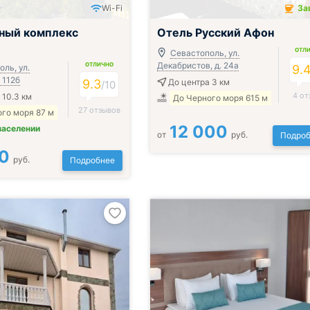
Wi-Fi
За
Завтрак включён
ный комплекс
Отель Русский Афон
ОТЛ
Севастополь, ул.
Декабристов, д. 24а
ОТЛИЧНО
ль, ул.
9.
 112б
9.3
До центра 3 км
/
10
4 от
 10.3 км
До Черного моря 615 м
27 отзывов
го моря 87 м
12 000
заселении
от
руб.
Подроб
0
руб.
Подробнее