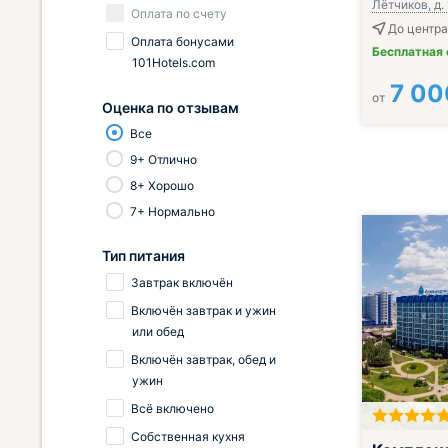
Лётчиков, д. 
Оплата по счету
До центра 
Оплата бонусами
Бесплатная
101Hotels.com
7 00
от
Оценка по отзывам
Все
9+ Отлично
8+ Хорошо
7+ Нормально
Тип питания
Завтрак включён
Включён завтрак и ужин
или обед
Включён завтрак, обед и
ужин
Всё включено
Собственная кухня
Завтрак вклю