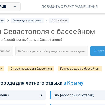
RUB
ДОБАВИТЬ ОБЪЕКТ РАЗМЕЩЕНИЯ
сии
Гостиницы Севастополя
С бассейном
 Севастополя с бассейном
 с бассейном выбрать в Севастополе?
Выбрать
ии
С подогреваемым бассейном
Гостевые дома с бассейном
ный сектор с бассейном
города для летнего отдыха
в Крыму
отеля)
Симферополь
(75 отелей)