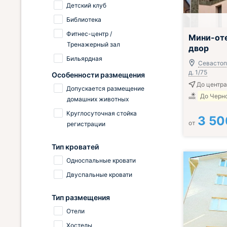
Детский клуб
Библиотека
Фитнес-центр /
Мини-оте
Тренажерный зал
двор
Бильярдная
Севастоп
д. 1/75
Особенности размещения
До центра
Допускается размещение
До Черно
домашних животных
Круглосуточная стойка
3 50
от
регистрации
Тип кроватей
Односпальные кровати
Двуспальные кровати
Тип размещения
Отели
Хостелы