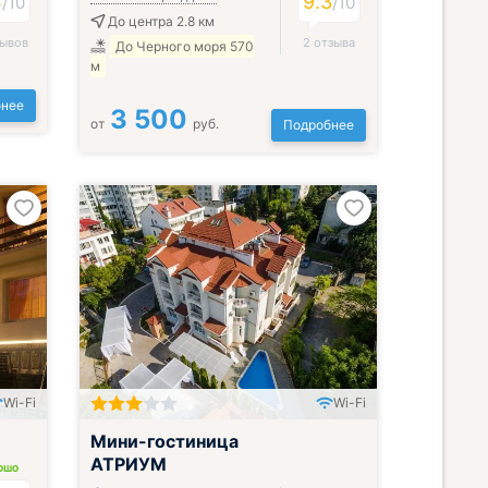
4
9.3
/
10
/
10
До центра 2.8 км
зывов
2 отзыва
До Черного моря 570
м
нее
3 500
от
руб.
Подробнее
Wi-Fi
Wi-Fi
Мини-гостиница
АТРИУМ
ОШО