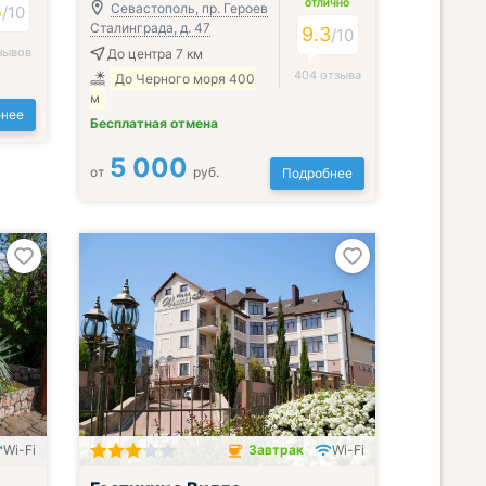
ОТЛИЧНО
5
Севастополь, пр. Героев
/
10
Сталинграда, д. 47
9.3
/
10
зывов
До центра 7 км
404 отзыва
До Черного моря 400
м
нее
Бесплатная отмена
5 000
от
руб.
Подробнее
Wi-Fi
Завтрак
Wi-Fi
Завтрак включён