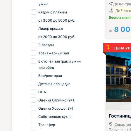
ужин
До центра
До Черно
Рядом с пляжем
Бесплатная
от
3000
до
5000
руб.
8 0
Лидер продаж
от
от
2000
до
3000
руб.
3 звезды
ЦЕНА УП
Тренажерный зал
Включён завтрак и ужин
или обед
Бар/ресторан
Детская площадка
СПА
Оценка Отлично (9+)
Оценка Хорошо (8+)
;
Гостини
Собственная кухня
Севастоп
Трансфер
Парус, д. 1/1