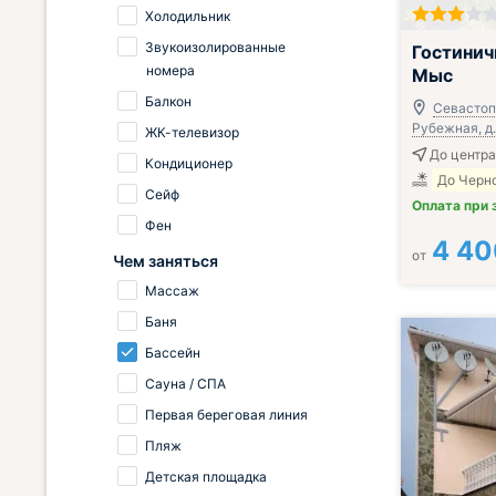
Холодильник
Звукоизолированные
Гостинич
номера
Мыс
Балкон
Севастопо
Рубежная, д.
ЖК-телевизор
До центра
Кондиционер
До Черно
Сейф
Оплата при 
Фен
4 40
от
Чем заняться
Массаж
Баня
Бассейн
Сауна / СПА
Первая береговая линия
Пляж
Детская площадка