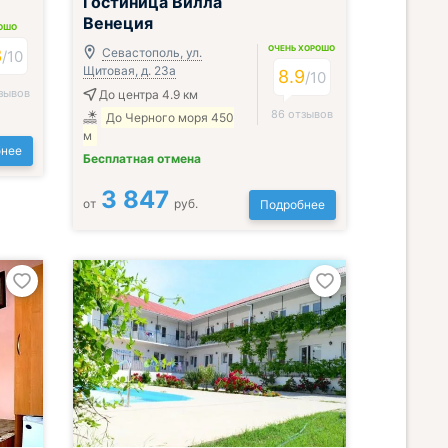
Гостиница Вилла
Венеция
ОШО
ОЧЕНЬ ХОРОШО
3
Севастополь, ул.
/
10
Щитовая, д. 23а
8.9
/
10
зывов
До центра 4.9 км
86 отзывов
До Черного моря 450
м
нее
Бесплатная отмена
3 847
от
руб.
Подробнее