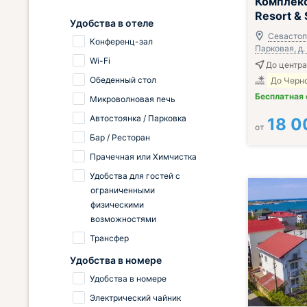
Комплекс
Resort &
Удобства в отеле
Севастопо
Конференц-зал
Парковая, д.
Wi-Fi
До центра
Обеденный стол
До Черно
Бесплатная
Микроволновая печь
Автостоянка / Парковка
18 0
от
Бар / Ресторан
Прачечная или Химчистка
Удобства для гостей с
ограниченными
физическими
возможностями
Трансфер
Удобства в номере
Удобства в номере
Электрический чайник