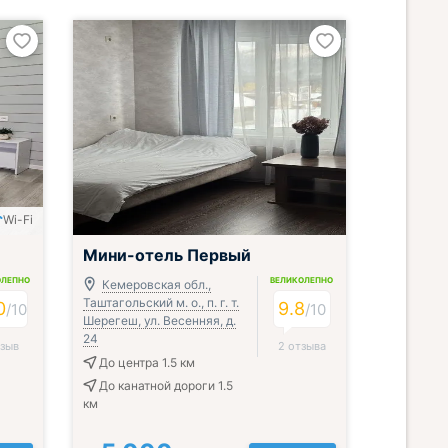
Wi-Fi
Мини-отель Первый
ОЛЕПНО
ВЕЛИКОЛЕПНО
Кемеровская обл.,
Таштагольский м. о., п. г. т.
0
9.8
/
10
/
10
Шерегеш, ул. Весенняя, д.
24
тзыв
2 отзыва
До центра 1.5 км
До канатной дороги 1.5
км