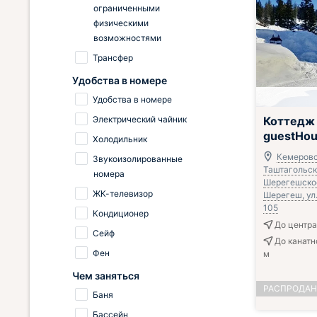
ограниченными
физическими
возможностями
Трансфер
Удобства в номере
Удобства в номере
Электрический чайник
Коттедж
guestHo
Холодильник
Кемеровс
Звукоизолированные
Таштагольск
номера
Шерегешское 
ЖК-телевизор
Шерегеш, ул.
105
Кондиционер
До центра 
Сейф
До канатн
Фен
м
Чем заняться
РАСПРОДА
Баня
Бассейн