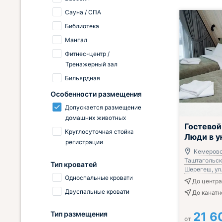
Сауна / СПА
Библиотека
Мангал
Фитнес-центр /
Тренажерный зал
Бильярдная
Особенности размещения
Допускается размещение
домашних животных
Гостевой
Круглосуточная стойка
Люди в у
регистрации
Кемеровс
Таштагольски
Тип кроватей
Шерегеш, ул.
Односпальные кровати
До центра
Двуспальные кровати
До канатно
Тип размещения
21 6
от