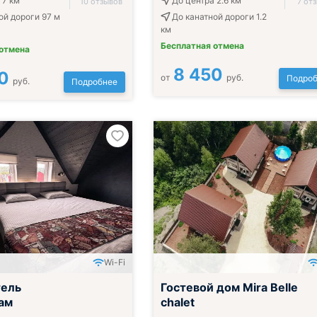
 7 км
До центра 2.6 км
10 отзывов
7 от
ой дороги 97 м
До канатной дороги 1.2
км
Бесплатная отмена
 отмена
8 450
0
от
руб.
Подроб
руб.
Подробнее
Wi-Fi
ак, обед и ужин
тель
Гостевой дом Mira Belle
ам
chalet