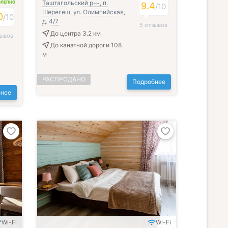
Таштагольский р-н, п.
ОЛЕПНО
9.4
/
10
Шерегеш, ул. Олимпийская,
0
/
10
д. 4/7
5 отзывов
До центра 3.2 км
зывов
До канатной дороги 108
м
РАСПРОДАНО
Подробнее
нее
Wi-Fi
Wi-Fi