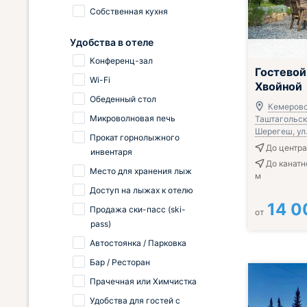
Собственная кухня
Удобства в отеле
Конференц-зал
Гостевой
Wi-Fi
Хвойной
Обеденный стол
Кемеровс
Микроволновая печь
Таштагольски
Шерегеш, ул.
Прокат горнолыжного
До центра
инвентаря
До канатн
Место для хранения лыж
м
Доступ на лыжах к отелю
14 0
Продажа ски-пасс (ski-
от
pass)
Автостоянка / Парковка
Бар / Ресторан
Прачечная или Химчистка
Удобства для гостей с