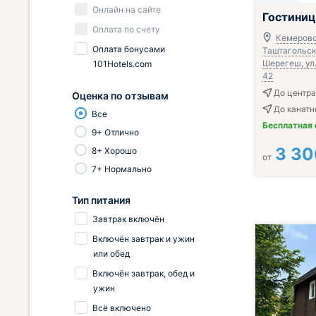
Онлайн на сайте
Гостини
Оплата по счету
Кемеровс
Оплата бонусами
Таштагольски
Шерегеш, ул.
101Hotels.com
42
До центра
Оценка по отзывам
До канатн
Все
Бесплатная
9+ Отлично
3 30
8+ Хорошо
от
7+ Нормально
Тип питания
Завтрак включён
Включён завтрак и ужин
или обед
Включён завтрак, обед и
ужин
Всё включено