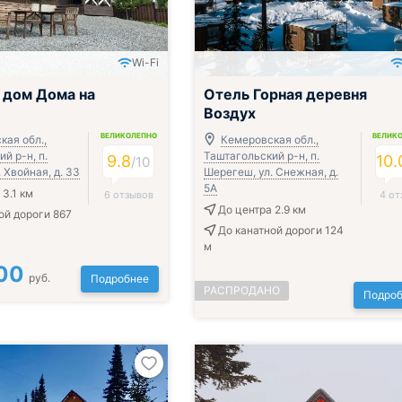
Wi-Fi
 дом Дома на
Отель Горная деревня
Воздух
ВЕЛИКОЛЕПНО
ВЕЛИК
кая обл.,
Кемеровская обл.,
й р-н, п.
Таштагольский р-н, п.
9.8
10.
/
10
 Хвойная, д. 33
Шерегеш, ул. Снежная, д.
5А
 3.1 км
6 отзывов
4 от
До центра 2.9 км
ой дороги 867
До канатной дороги 124
м
00
руб.
Подробнее
РАСПРОДАНО
Подроб