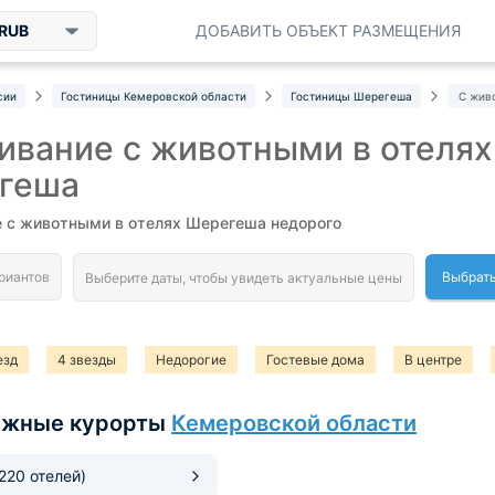
RUB
ДОБАВИТЬ ОБЪЕКТ РАЗМЕЩЕНИЯ
сии
Гостиницы Кемеровской области
Гостиницы Шерегеша
С жив
вание с животными в отелях
геша
 с животными в отелях Шерегеша недорого
Выбрать
езд
4 звезды
Недорогие
Гостевые дома
В центре
ыжные курорты
Кемеровской области
(220 отелей)