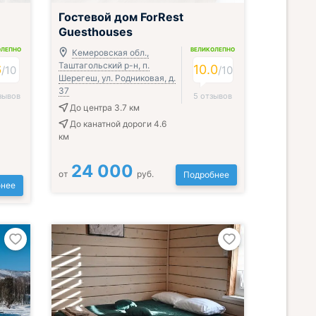
Гостевой дом ForRest
Guesthouses
ОЛЕПНО
ВЕЛИКОЛЕПНО
Кемеровская обл.,
Таштагольский р-н, п.
6
10.0
/
10
/
10
Шерегеш, ул. Родниковая, д.
37
зывов
5 отзывов
До центра 3.7 км
До канатной дороги 4.6
км
24 000
от
руб.
Подробнее
нее