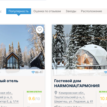
:
Популярность
Оценка по отзывам
Звезды
Расположение
Wi-Fi
ый отель
Гостевой дом
HARMONIA/ГАРМОНИЯ
ВЕЛИКОЛЕПНО
ВЕЛИК
кая обл.,
Кемеровская обл.,
й р-н, п.
Таштагольский р-н, п.
9.6
10.
/
10
тор Е, д. 1/14
Шерегеш, ул. Ледовая, д. 61