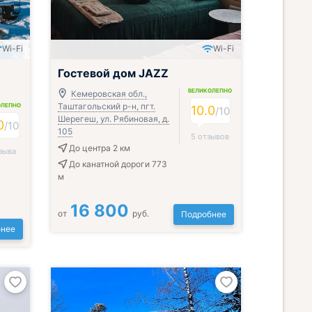
Wi-Fi
Wi-Fi
Гостевой дом JAZZ
ВЕЛИКОЛЕПНО
Кемеровская обл.,
Таштагольский р-н, пгт.
ОЛЕПНО
10.0
/
10
Шерегеш, ул. Рябиновая, д.
0
/
10
105
5 отзывов
До центра 2 км
зыва
До канатной дороги 773
м
16 800
от
руб.
Подробнее
нее