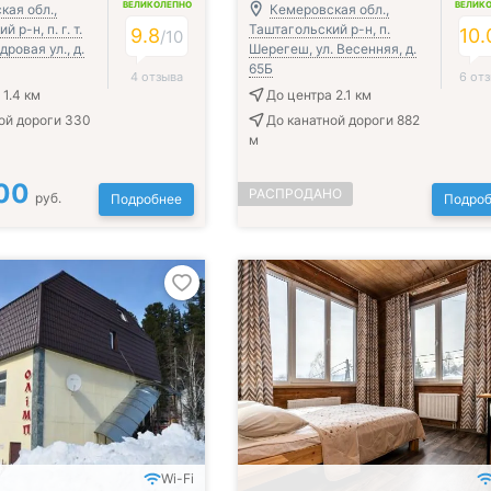
ВЕЛИКОЛЕПНО
ВЕЛИК
кая обл.,
Кемеровская обл.,
 р-н, п. г. т.
Таштагольский р-н, п.
9.8
10.
/
10
ровая ул., д.
Шерегеш, ул. Весенняя, д.
65Б
4 отзыва
6 от
 1.4 км
До центра 2.1 км
ой дороги 330
До канатной дороги 882
м
00
РАСПРОДАНО
руб.
Подробнее
Подроб
Wi-Fi