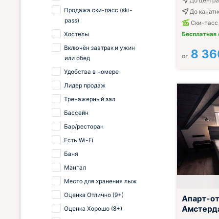
До центра
Продажа ски-пасс (ski-
До канатн
pass)
Ски-пасс
Хостелы
Бесплатная
Включён завтрак и ужин
8 36
от
или обед
Удобства в номере
Лидер продаж
Тренажерный зал
Бассейн
Бар/ресторан
Есть Wi-Fi
Баня
Мангал
Место для хранения лыж
Включён завтр
Оценка Отлично (9+)
Апарт-о
Амстерд
Оценка Хорошо (8+)