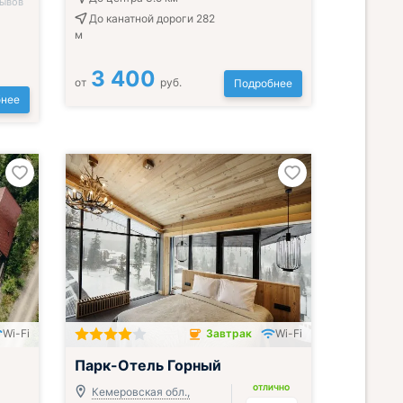
зывов
До канатной дороги 282
м
3 400
от
руб.
Подробнее
нее
Wi-Fi
Завтрак
Wi-Fi
Завтрак включён
Парк-Отель Горный
ОТЛИЧНО
Кемеровская обл.,