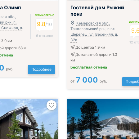
ца Олимп
Гостевой дом Рыжий
пони
ВЕЛИКОЛЕПНО
кая обл.,
й р-н, п.
ВЕЛИК
9.8
Кемеровская обл.,
/
10
 Снежная, д.
Таштагольский р-н, п.г.т.
9.
Шерегеш, ул. Весенняя, д.
6 отзывов
32в
 3.9 км
12 от
До центра 1.9 км
ой дороги 68 м
До канатной дороги 1.3
 отмена
км
0
Бесплатная отмена
руб.
Подробнее
7 000
от
руб.
Подроб