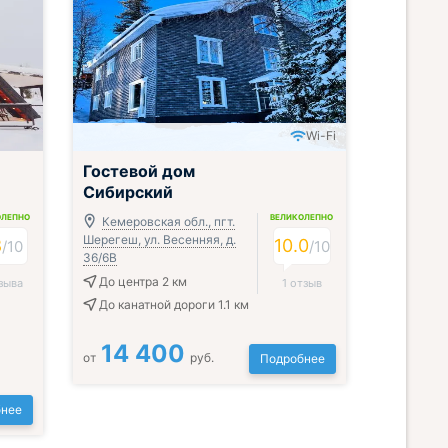
Wi-Fi
Гостевой дом
Сибирский
ОЛЕПНО
ВЕЛИКОЛЕПНО
Кемеровская обл., пгт.
Шерегеш, ул. Весенняя, д.
8
10.0
/
10
/
10
36/6В
До центра 2 км
зыва
1 отзыв
До канатной дороги 1.1 км
14 400
от
руб.
Подробнее
нее