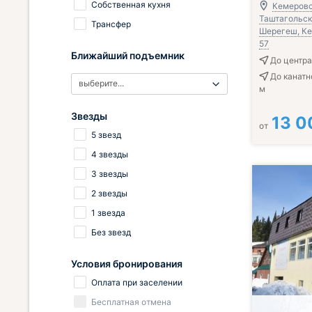
Собственная кухня
Кемеровс
Таштагольский
Трансфер
Шерегеш, Кед
57
Ближайший подъемник
До центра
До канатн
выберите...
м
Звезды
13 0
от
5 звезд
4 звезды
3 звезды
2 звезды
1 звезда
Без звезд
Условия бронирования
Оплата при заселении
Бесплатная отмена