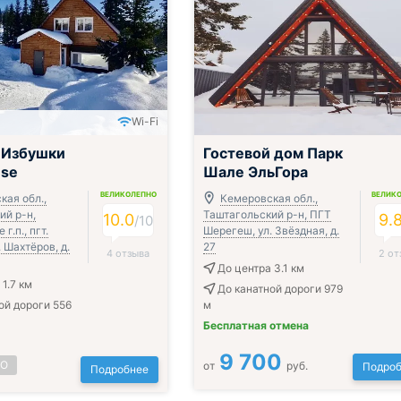
Wi-Fi
 Избушки
Гостевой дом Парк
use
Шале ЭльГора
ВЕЛИКОЛЕПНО
ВЕЛИК
кая обл.,
Кемеровская обл.,
ий р-н,
Таштагольский р-н, ПГТ
10.0
9.
/
10
г.п., пгт.
Шерегеш, ул. Звёздная, д.
 Шахтёров, д.
27
4 отзыва
2 от
До центра 3.1 км
1.7 км
До канатной дороги 979
ой дороги 556
м
Бесплатная отмена
9 700
НО
от
руб.
Подроб
Подробнее