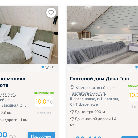
Wi-Fi
 комплекс
Гостевой дом Дача Геш
юте
ВЕЛИК
Кемеровская обл., р-н
Таштагольский, г. п.
ВЕЛИКОЛЕПНО
кая обл.,
10.
Шерегешское, п. Шерегеш,
й р-н, п.
10.0
/
10
СНТ Шерегеше
 Звёздная, д. 8
1 о
До центра 900 м
 2.9 км
2 отзыва
До канатной дороги 1.4
й дороги 1.1 км
км
00
руб.
Подробнее