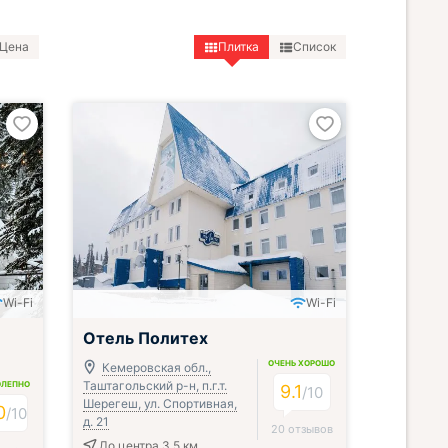
Цена
Плитка
Список
Wi-Fi
Wi-Fi
Отель Политех
ОЧЕНЬ ХОРОШО
Кемеровская обл.,
Таштагольский р-н, п.г.т.
ОЛЕПНО
9.1
/
10
Шерегеш, ул. Спортивная,
0
/
10
д. 21
20 отзывов
До центра 3.5 км