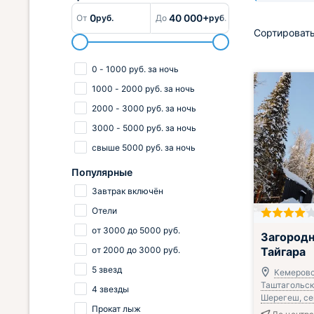
0
40 000+
От
руб.
До
руб.
Сортировать
0
-
1000
руб.
за ночь
1000
-
2000
руб.
за ночь
2000
-
3000
руб.
за ночь
3000
-
5000
руб.
за ночь
свыше
5000
руб.
за ночь
Популярные
Завтрак включён
Отели
от
3000
до
5000
руб.
Загородн
от
2000
до
3000
руб.
Тайгара
5 звезд
Кемеровс
Таштагольски
4 звезды
Шерегеш, сек
Прокат лыж