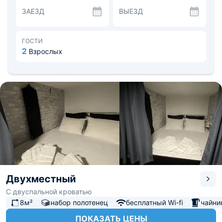
спальное место оснащено ортопедическим матрасом,
ЗАЕЗД
ВЫЕЗД
свежим бельем, двумя полотенцами, розетками,
подсветкой и кофром для вещей.
Предоставляется бесплатный чай/кофе, а также
пользование просторной общей кухней-гостиной со
ГОСТИ
всей необходимой посудой и бытовой техникой для
2
Взрослых
самостоятельного приготовления еды.
В стоимость проживания уже включены ежедневная
уборка, скоростной Wi-Fi, фен, утюг. Для посещения
можете выбрать Приморский парк, Зимний театр,
Собор Архангела Михаила. Расстояние до аэропорта —
22,3 км, далее до железнодорожного вокзала — 1,6 км.
Двухместный
С двуспальной кроватью
8м²
набор полотенец
бесплатный Wi-fi
чайни
ПОКАЗАТЬ ЦЕНЫ