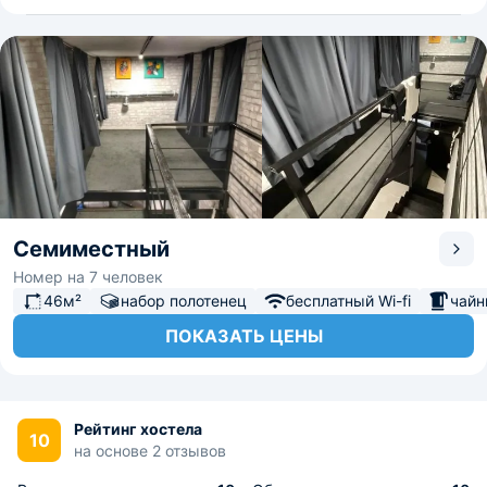
Семиместный
Номер на 7 человек
46м²
набор полотенец
бесплатный Wi-fi
чайн
ПОКАЗАТЬ ЦЕНЫ
Рейтинг хостела
10
на основе 2 отзывов