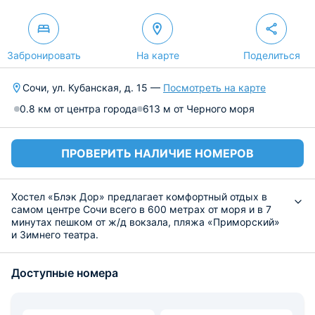
Забронировать
На карте
Поделиться
Сочи, ул. Кубанская, д. 15 —
Посмотреть на карте
0.8 км от центра города
613 м от Черного моря
ПРОВЕРИТЬ НАЛИЧИЕ НОМЕРОВ
Хостел «Блэк Дор» предлагает комфортный отдых в
самом центре Сочи всего в 600 метрах от моря и в 7
минутах пешком от ж/д вокзала, пляжа «Приморский»
и Зимнего театра.
Открытый в ноябре 2025 года хостел привлекает
гостей современным ремонтом, новой техникой и
Доступные номера
уникальным форматом: здесь представлены номера на
3, 5, 7 человек, двухместные капсулы и номера King-
size, при этом все капсульные места исключительно
нижние, без неудобных верхних ярусов. Каждое