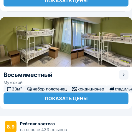
ПОКАЗАТЬ ЦЕНЫ
Восьмиместный
Мужской
33м²
набор полотенец
кондиционер
гладиль
ПОКАЗАТЬ ЦЕНЫ
Рейтинг хостела
8.9
на основе 433 отзывов