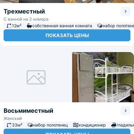
Трехместный
С ванной на 2 номера
12м²
собственная ванная комната
набор полотен
ПОКАЗАТЬ ЦЕНЫ
Восьмиместный
Женский
33м²
набор полотенец
кондиционер
гладиль