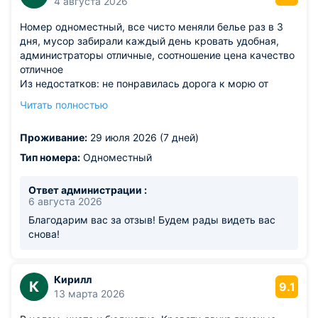
4 августа 2026
Номер одноместный, все чисто меняли белье раз в 3
дня, мусор забирали каждый день кровать удобная,
администраторы отличные, соотношение цена качество
отличное
Из недостатков: не понравилась дорога к морю от
хостела, но это больше вопрос к расположению. Вдоль
Читать полностью
дороги тротуар практически всегда заставлен
машинами, приходится лавировать и ждать пока
Проживание:
29 июля 2026 (7 дней)
проедут машины, а они здесь летают как по взлетке.
Тип номера:
Одноместный
Ответ администрации :
6 августа 2026
Благодарим вас за отзыв! Будем рады видеть вас
снова!
Кирилл
К
9.1
13 марта 2026