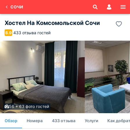
СОЧИ
Хостел На Комсомольской Сочи
433 отзыва гостей
8.9
56 + 63 фото гостей
Обзор
Номера
433 отзыва
Услуги
Как добрат