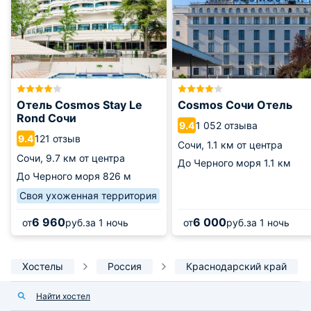
Отель Cosmos Stay Le
Cosmos Сочи Отель
Rond Сочи
1 052 отзыва
9.4
121 отзыв
9.4
Сочи,
1.1 км от центра
Сочи,
9.7 км от центра
До Черного моря
1.1 км
До Черного моря
826 м
Своя ухоженная территория
6 960
6 000
от
руб.
за 1 ночь
от
руб.
за 1 ночь
Хостелы
Россия
Краснодарский край
Найти хостел