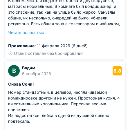
В целом, чисто и бюджетно. Кровати двухъярусные,
матрасы нормальные. В комнате был кондиционер, и
это спасение, так как на улице было жарко. Санузлы
общие, их несколько, очередей не было, убирали
регулярно. Есть общая зона с телевизором и чайником,
можно посидеть в телефоне. Публика разная, но в
Читать полностью
основном спокойная, все приезжие по делам или
небогатые туристы.
Проживание:
11 февраля 2026 (6 дней)
Из недостатков: мне лично не хватало в комнате
нормального света для чтения.
Отзыв оставлен без бронирования
Вадим
В
8.8
5 ноября 2025
Снова Сочи!
Номер стандартный, в целевой, неоплачиваемой
командировке другой и не нужен. Просторная кухня, 4
вместительных холодильника. Персонал весьма
приветлив.
Из недостатков: лейка в одной из душевой сильно
подтекала.