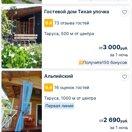
Гостевой
Гостевой дом Тихая улочка
дом
Тихая
9.4
73 отзыва гостей
улочка
Таруса,
500 м от центра
3 000
от
руб.
за 1 ночь
Получите
150 бонусов
Альпийский
Альпийский
9.4
16 оценок гостей
Таруса,
1000 м от центра
Первая линия
2 690
от
руб.
за 1 ночь