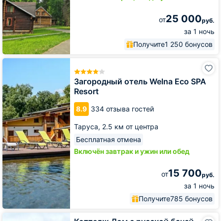
25 000
от
руб.
за 1 ночь
Получите
1 250 бонусов
Загородный
отель
Welna
Загородный отель Welna Eco SPA
Eco
Resort
SPA
Resort
8.9
334 отзыва гостей
Таруса,
2.5 км от центра
Бесплатная отмена
Включён завтрак и ужин или обед
15 700
от
руб.
за 1 ночь
Получите
785 бонусов
Коттедж