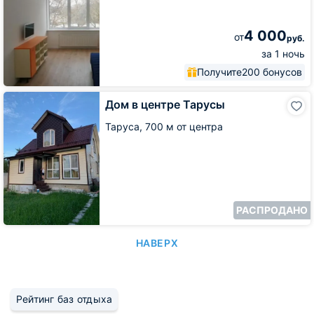
гляжу
4 000
от
руб.
за 1 ночь
Получите
200 бонусов
Дом
Дом в центре Тарусы
в
центре
Таруса,
700 м от центра
Тарусы
РАСПРОДАНО
НАВЕРХ
Рейтинг баз отдыха