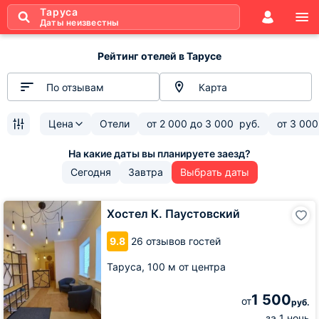
Таруса
Даты неизвестны
Рейтинг отелей в Тарусе
По отзывам
Карта
Цена
Отели
от
2 000
до
3 000
руб.
от
3 000
Сегодня
Завтра
Выбрать даты
Хостел
Хостел К. Паустовский
К.
Паустовский
9.8
26 отзывов гостей
Таруса,
100 м от центра
1 500
от
руб.
за 1 ночь