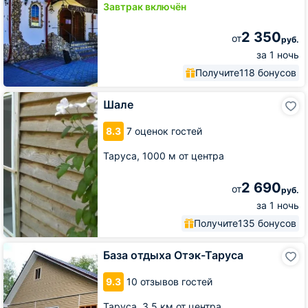
Завтрак включён
2 350
от
руб.
за 1 ночь
Получите
118 бонусов
Шале
Шале
8.3
7 оценок гостей
Таруса,
1000 м от центра
2 690
от
руб.
за 1 ночь
Получите
135 бонусов
База
База отдыха Отэк-Таруса
отдыха
Отэк-
9.3
10 отзывов гостей
Таруса
Таруса,
3.5 км от центра