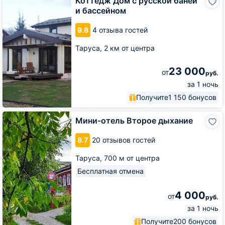
Коттедж Дом с русской баней
Дом
и бассейном
с
русской
9.8
4 отзыва гостей
баней
и
Таруса,
2 км от центра
бассейном
23 000
от
руб.
за 1 ночь
Получите
1 150 бонусов
Мини-
Мини-отель Второе дыхание
отель
Второе
8.7
20 отзывов гостей
дыхание
Таруса,
700 м от центра
Бесплатная отмена
4 000
от
руб.
за 1 ночь
Получите
200 бонусов