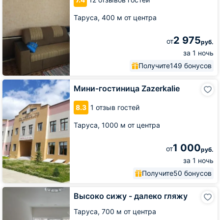
Таруса,
400 м от центра
2 975
от
руб.
за 1 ночь
Получите
149 бонусов
Мини-
Мини-гостиница Zazerkalie
гостиница
Zazerkalie
8.3
1 отзыв гостей
Таруса,
1000 м от центра
1 000
от
руб.
за 1 ночь
Получите
50 бонусов
Высоко
Высоко сижу - далеко гляжу
сижу
-
Таруса,
700 м от центра
далеко