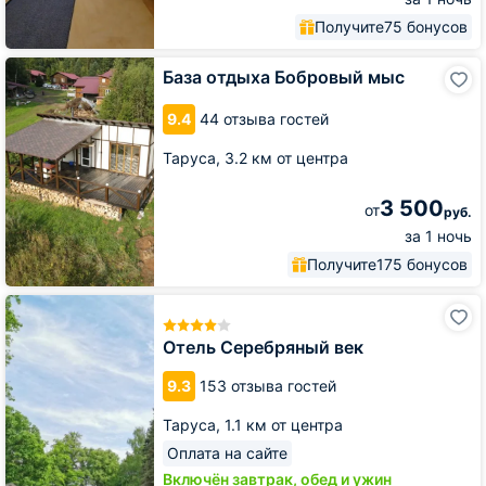
Получите
75 бонусов
База
База отдыха Бобровый мыс
отдыха
Бобровый
9.4
44 отзыва гостей
мыс
Таруса,
3.2 км от центра
3 500
от
руб.
за 1 ночь
Получите
175 бонусов
Отель
Серебряный
век
Отель Серебряный век
9.3
153 отзыва гостей
Таруса,
1.1 км от центра
Оплата на сайте
Включён завтрак, обед и ужин