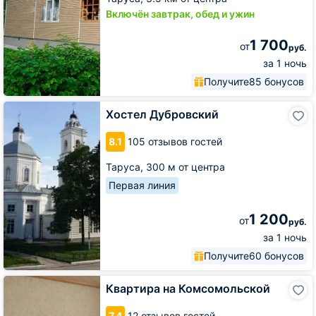
Включён завтрак, обед и ужин
1 700
от
руб.
за 1 ночь
Получите
85 бонусов
Хостел
Хостел Дубровский
Дубровский
8.1
105 отзывов гостей
Таруса,
300 м от центра
Первая линия
1 200
от
руб.
за 1 ночь
Получите
60 бонусов
Квартира
Квартира на Комсомольской
на
Комсомольской
7.4
12 отзывов гостей