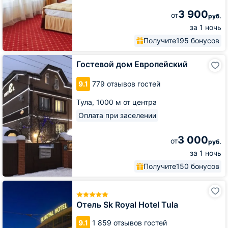
3 900
от
руб.
за 1 ночь
Получите
195 бонусов
Гостевой
Гостевой дом Европейский
дом
Европейский
9.1
779 отзывов гостей
Тула,
1000 м от центра
Оплата при заселении
3 000
от
руб.
за 1 ночь
Получите
150 бонусов
Отель
Sk
Royal
Отель Sk Royal Hotel Tula
Hotel
Tula
9.1
1 859 отзывов гостей