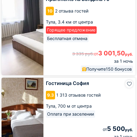
Apartments
на
10
2 отзыва гостей
Болдина
79
Тула,
3.4 км от центра
Горящее предложение
Бесплатная отмена
3 001,50
3 335
руб.
от
руб.
за 1 ночь
Получите
150 бонусов
Гостиница
Гостиница София
София
9.3
1 313 отзывов гостей
Тула,
700 м от центра
Оплата при заселении
5 500
от
руб.
за 1 ночь