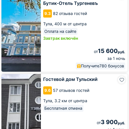
Тургеневъ
Бутик-Отель Тургеневъ
9.3
82 отзыва гостей
Тула,
400 м от центра
Оплата на сайте
Завтрак включён
15 600
от
руб.
за 1 ночь
Получите
780 бонусов
Гостевой
Гостевой дом Тульский
дом
Тульский
9.6
57 отзывов гостей
Тула,
3.2 км от центра
Бесплатная отмена
3 900
от
руб.