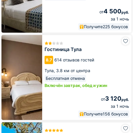
4 500
от
руб.
за 1 ночь
Получите
225 бонусов
Гостиница
Тула
Гостиница Тула
8.7
614 отзывов гостей
Тула,
3.8 км от центра
Бесплатная отмена
Включён завтрак, обед и ужин
3 120
от
руб.
за 1 ночь
Получите
156 бонусов
Бутик-
Отель