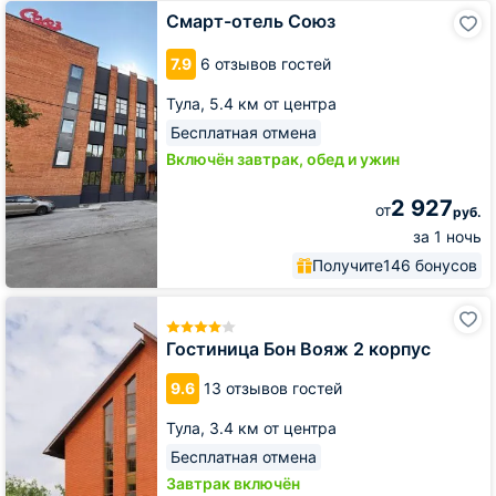
Смарт-
Смарт-отель Союз
отель
Союз
7.9
6 отзывов гостей
Тула,
5.4 км от центра
Бесплатная отмена
Включён завтрак, обед и ужин
2 927
от
руб.
за 1 ночь
Получите
146 бонусов
Гостиница
Бон
Вояж
Гостиница Бон Вояж 2 корпус
2
корпус
9.6
13 отзывов гостей
Тула,
3.4 км от центра
Бесплатная отмена
Завтрак включён