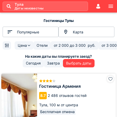
Тула
Даты неизвестны
Гостиницы Тулы
Популярные
Карта
Цена
Отели
от
2 000
до
3 000
руб.
от
3 000
Сегодня
Завтра
Выбрать даты
Гостиница
Армения
Гостиница Армения
8.7
2 486 отзывов гостей
Тула,
100 м от центра
Бесплатная отмена