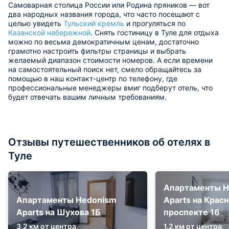
Самоварная столица России или Родина пряников — вот
два народных названия города, что часто посещают с
целью увидеть
Тульский кремль
и прогуляться по
Казанской набережной
. Снять гостиницу в Туле для отдыха
можно по весьма демократичным ценам, достаточно
грамотно настроить фильтры страницы и выбрать
желаемый диапазон стоимости номеров. А если времени
на самостоятельный поиск нет, смело обращайтесь за
помощью в наш контакт-центр по телефону, где
профессиональные менеджеры вмиг подберут отель, что
будет отвечать вашим личным требованиям.
Отзывы путешественников об отелях в
Туле
Апартаменты H
Апартаменты Hedonism
Aparts на Крас
Aparts на Шухова 1Б
проспекте 16
3.2 км от центра
1.2 км от центра