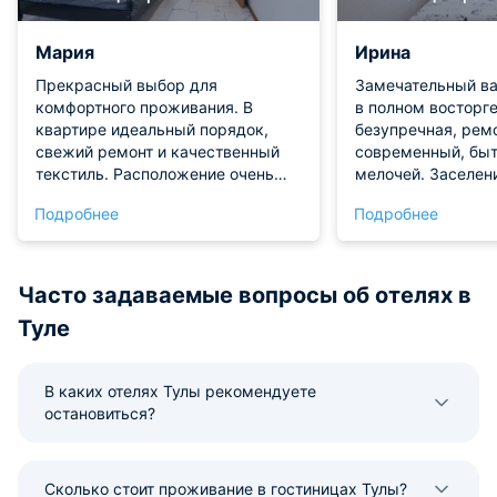
Мария
Ирина
Прекрасный выбор для
Замечательный ва
комфортного проживания. В
в полном восторге
квартире идеальный порядок,
безупречная, рем
свежий ремонт и качественный
современный, быт
текстиль. Расположение очень
мелочей. Заселен
порадовало, всё близко.
проблем. От прож
Подробнее
Подробнее
Заслуженная высокая оценка!
остались только 
позитивные эмоци
Часто задаваемые вопросы об отелях в
Туле
В каких отелях Тулы рекомендуете
остановиться?
Сколько стоит проживание в гостиницах Тулы?