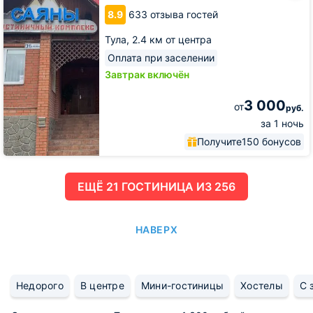
Саяны
8.9
633 отзыва гостей
Тула,
2.4 км от центра
Оплата при заселении
Завтрак включён
3 000
от
руб.
за 1 ночь
Получите
150 бонусов
ЕЩË 21 ГОСТИНИЦА ИЗ 256
НАВЕРХ
Недорого
В центре
Мини-гостиницы
Хостелы
С 