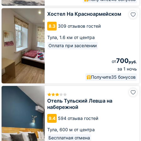
Хостел
Хостел На Красноармейском
На
Красноармейском
8.3
309 отзывов гостей
Тула,
1.6 км от центра
Оплата при заселении
700
от
руб.
за 1 ночь
Получите
35 бонусов
Отель
Тульский
Левша
Отель Тульский Левша на
на
набережной
набережной
9.4
594 отзыва гостей
Тула,
600 м от центра
Бесплатная отмена