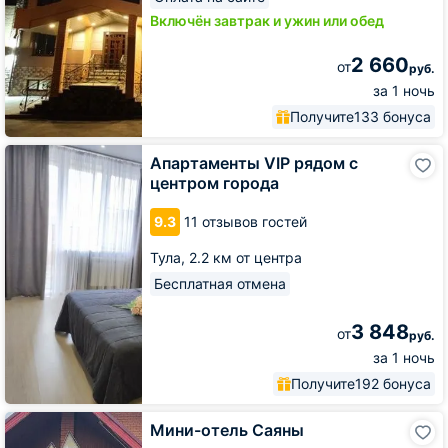
Включён завтрак и ужин или обед
2 660
от
руб.
за 1 ночь
Получите
133 бонуса
Апартаменты
Апартаменты VIP рядом с
VIP
центром города
рядом
с
9.3
11 отзывов гостей
центром
города
Тула,
2.2 км от центра
Бесплатная отмена
3 848
от
руб.
за 1 ночь
Получите
192 бонуса
Мини-
Мини-отель Саяны
отель