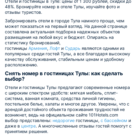
Отели и гостиницы в Туле: цены от 1 300 рублей, скидки до
48%. Бронируйте номер в отеле Тулы, изучайте фото и
отзывы туристов.
Забронировать отели в городе Тула намного проще, чем
может показаться на первый взгляд. На данной странице
составлена актуальная подборка надежных объектов
размещения на любой вкус и бюджет. Опираясь на
статистику бронирований,
гостиницы
Армения
,
Лофт
и
Сударь
являются одними из
популярных среди гостей Тулы, а все благодаря высокому
качеству обслуживания, стабильным ценам и удобному
расположению.
Снять номер в гостиницах Тулы: как сделать
выбор?
Отели и гостиницы Тулы предлагают современные номера
с широким спектром удобств: мягкая мебель, сплит-
система, ванная комната, средства личной гигиены,
постельное белье, халаты и многое другое. Уверены, что с
арендой достойного объекта проживания трудностей не
возникнет, ведь на официальном сайте 101Hotels.com
выбор представлены:
недорогие
гостиницы,
с бассейном
и
даже в
центре
. А многочисленные отзывы гостей помогут с
принятием решения.