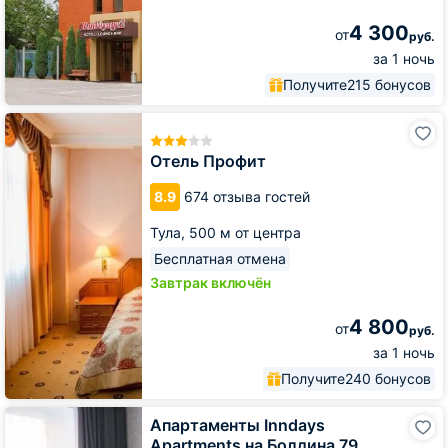
4 300
от
руб.
за 1 ночь
Получите
215 бонусов
Отель
Профит
Отель Профит
8.9
674 отзыва гостей
Тула,
500 м от центра
Бесплатная отмена
Завтрак включён
4 800
от
руб.
за 1 ночь
Получите
240 бонусов
Апартаменты
Апартаменты Inndays
Inndays
Apartments на Болдина 79