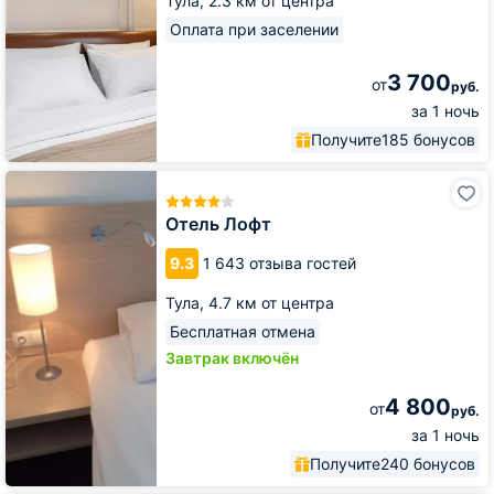
Тула,
2.3 км от центра
Оплата при заселении
3 700
от
руб.
за 1 ночь
Получите
185 бонусов
Отель
Лофт
Отель Лофт
9.3
1 643 отзыва гостей
Тула,
4.7 км от центра
Бесплатная отмена
Завтрак включён
4 800
от
руб.
за 1 ночь
Получите
240 бонусов