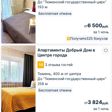
До "Тюменский государственный цирк"
193 м
Бесплатная отмена
6 500
от
руб.
за 1 ночь
Получите
325 бонусов
Апартаменты
Апартаменты Добрый Дом в
Добрый
Центре города
Дом
в
10
3 отзыва гостей
Центре
города
Тюмень,
400 м от центра
До "Тюменский государственный цирк"
258 м
Бесплатная отмена
3 824
от
руб.
за 1 ночь