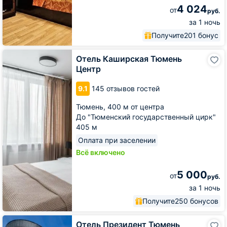
4 024
от
руб.
за 1 ночь
Получите
201 бонус
Отель
Отель Каширская Тюмень
Каширская
Центр
Тюмень
Центр
9.1
145 отзывов гостей
Тюмень,
400 м от центра
До "Тюменский государственный цирк"
405 м
Оплата при заселении
Всё включено
5 000
от
руб.
за 1 ночь
Получите
250 бонусов
Отель
Отель Президент Тюмень