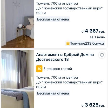
Тюмень,
700 м от центра
До "Тюменский государственный цирк"
590 м
Бесплатная отмена
4 667
от
руб.
за 1 ночь
Получите
233 бонуса
Апартаменты
Апартаменты Добрый Дом на
Добрый
Достоевского 18
Дом
на
10
5 отзывов гостей
Достоевского
18
Тюмень,
700 м от центра
До "Тюменский государственный цирк"
602 м
Бесплатная отмена
3 625
от
руб.