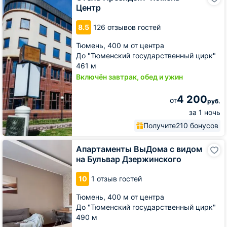
Президент
Центр
Тюмень
Центр
8.5
126 отзывов гостей
Тюмень,
400 м от центра
До "Тюменский государственный цирк"
461 м
Включён завтрак, обед и ужин
4 200
от
руб.
за 1 ночь
Получите
210 бонусов
Апартаменты
Апартаменты ВыДома с видом
ВыДома
на Бульвар Дзержинского
с
видом
10
1 отзыв гостей
на
Бульвар
Тюмень,
400 м от центра
Дзержинского
До "Тюменский государственный цирк"
490 м