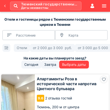
Тюменский государственный цирк
Даты неизвестны
Отели и гостиницы рядом с Тюменским государственным
цирком в Тюмени
Расстояние
Карта
Отели
от
2 000
до
3 000
руб.
от
3 000
до
5 000
Сегодня
Завтра
Выбрать даты
Апартаменты
Апартаменты Роза в
Роза
исторической части напротив
в
Цветного бульвара
исторической
части
9.6
2 отзыва гостей
напротив
Цветного
Тюмень,
200 м от центра
бульвара