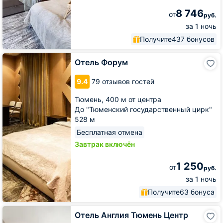
8 746
от
руб.
за 1 ночь
Получите
437 бонусов
Отель
Отель Форум
Форум
9.4
79 отзывов гостей
Тюмень,
400 м от центра
До "Тюменский государственный цирк"
528 м
Бесплатная отмена
Завтрак включён
1 250
от
руб.
за 1 ночь
Получите
63 бонуса
Отель
Отель Англия Тюмень Центр
Англия