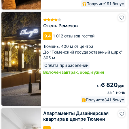
Получите
191 бонус
Отель
Ремезов
Отель Ремезов
9.4
1 012 отзывов гостей
Тюмень,
400 м от центра
До "Тюменский государственный цирк"
305 м
Оплата при заселении
Включён завтрак, обед и ужин
6 820
от
руб.
за 1 ночь
Получите
341 бонус
Апартаменты
Апартаменты Дизайнерская
Дизайнерская
квартира в центре Тюмени
квартира
в