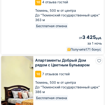
10
4 отзыва гостей
Центре
города
Тюмень,
500 м от центра
на
До "Тюменский государственный цирк"
Грибоедова
363 м
Бесплатная отмена
3 425
от
руб.
за 1 ночь
Получите
171 бонус
Апартаменты
Апартаменты Добрый Дом
Добрый
рядом с Цветным Бульваром
Дом
рядом
10
7 отзывов гостей
с
Цветным
Тюмень,
500 м от центра
Бульваром
До "Тюменский государственный цирк"
386 м
Бесплатная отмена