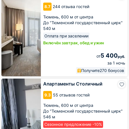
Тюмень
8.7
244 отзыва гостей
Центр
Тюмень,
600 м от центра
До "Тюменский государственный цирк"
540 м
Оплата при заселении
Включён завтрак, обед и ужин
5 400
от
руб.
за 1 ночь
Получите
270 бонусов
Апартаменты
Апартаменты Столичный
Столичный
9.3
55 отзывов гостей
Тюмень,
600 м от центра
До "Тюменский государственный цирк"
546 м
Сезонное предложение -10%