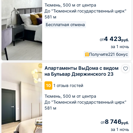
Набережной
Тюмень,
500 м от центра
До "Тюменский государственный цирк"
581 м
Бесплатная отмена
4 423
от
руб.
за 1 ночь
Получите
221 бонус
Апартаменты
Апартаменты ВыДома с видом
ВыДома
на Бульвар Дзержинского 23
с
видом
10
1 отзыв гостей
на
Бульвар
Тюмень,
500 м от центра
Дзержинского
До "Тюменский государственный цирк"
23
581 м
8 746
от
руб.
за 1 ночь