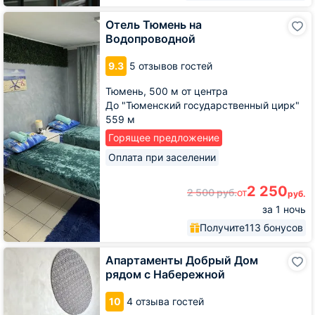
Отель
Отель Тюмень на
Тюмень
Водопроводной
на
Водопроводной
9.3
5 отзывов гостей
Тюмень,
500 м от центра
До "Тюменский государственный цирк"
559 м
Горящее предложение
Оплата при заселении
2 250
2 500
руб.
от
руб.
за 1 ночь
Получите
113 бонусов
Апартаменты
Апартаменты Добрый Дом
Добрый
рядом с Набережной
Дом
рядом
10
4 отзыва гостей
с