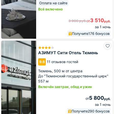
Оплата на сайте
Всё включено
3 510
3 900
руб.
от
руб.
за 1 ночь
Получите
176 бонусов
АЗИМУТ
Сити
Отель
АЗИМУТ Сити Отель Тюмень
Тюмень
9.6
11 отзывов гостей
Тюмень,
500 м от центра
До "Тюменский государственный цирк"
557 м
Включён завтрак, обед и ужин
5 800
от
руб.
за 1 ночь
Получите
290 бонусов