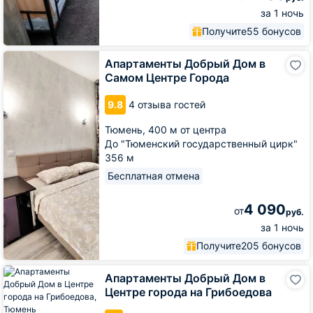
за 1 ночь
Получите
55 бонусов
Апартаменты
Апартаменты Добрый Дом в
Добрый
Самом Центре Города
Дом
в
9.8
4 отзыва гостей
Самом
Центре
Тюмень,
400 м от центра
Города
До "Тюменский государственный цирк"
356 м
Бесплатная отмена
4 090
от
руб.
за 1 ночь
Получите
205 бонусов
Апартаменты
Апартаменты Добрый Дом в
Добрый
Центре города на Грибоедова
Дом
в