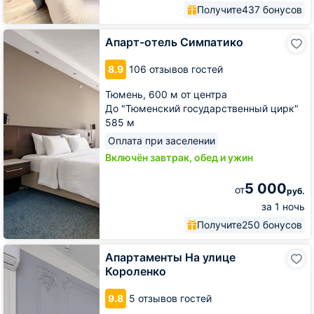
Получите
437 бонусов
Апарт-
Апарт-отель Симпатико
отель
Симпатико
8.9
106 отзывов гостей
Тюмень,
600 м от центра
До "Тюменский государственный цирк"
585 м
Оплата при заселении
Включён завтрак, обед и ужин
5 000
от
руб.
за 1 ночь
Получите
250 бонусов
Апартаменты
Апартаменты На улице
На
Короленко
улице
Короленко
9.8
5 отзывов гостей