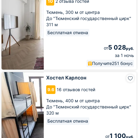
10
2 отзыва гостей
центре
Тюмени
Тюмень,
300 м от центра
До "Тюменский государственный цирк"
311 м
Бесплатная отмена
5 028
от
руб.
за 1 ночь
Получите
251 бонус
Хостел
Хостел Карлсон
Карлсон
9.6
16 отзывов гостей
Тюмень,
400 м от центра
До "Тюменский государственный цирк"
320 м
Бесплатная отмена
1 100
от
руб.