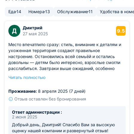
Еда
14
Номера
13
Обслуживание
11
Удобства в ном
Дмитрий
Д
9.5
27 мая 2025
Место впечатлило сразу: стиль, внимание к деталям и
ухоженная территория создают правильное
настроение. Остановились всей семьёй и остались
довольны — детям было интересно, взрослые смогли
расслабиться. Завтраки выше ожиданий, особенно
порадовали свежая выпечка и сезонные фрукты.
Читать полностью
Внутренний дворик просто создан для вечерних
прогулок. Номера аккуратные, интерьер в тёплых
Проживание:
8 апреля 2025 (7 дней)
тонах, освещение мягкое. Прекрасный вариант для
выходных.
Отзыв оставлен без бронирования
Из недостатков: только указатели на территории не
везде очевидны.
Ответ администрации :
2 июня 2025
Добрый день, Дмитрий! Спасибо Вам за высокую
оценку нашей компании и развернутый отзыв!