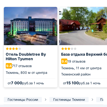
Отель Doubletree By
База отдыха Верхний б
Hilton Tyumen
19 отзывов
9.4
717 отзывов
9.4
Тюмень,
11 км от центра
Тюмень,
800 м от центра
Тюменский район
7 000
15 100
от
руб.
за 1 ночь
от
руб.
за 1 ночь
Гостиницы России
Гостиницы Тюмени
Пар