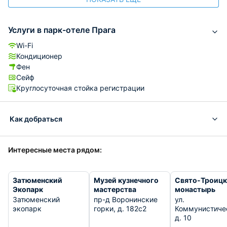
Услуги в парк-отеле Прага
Wi-Fi
Кондиционер
Фен
Сейф
Круглосуточная стойка регистрации
Как добраться
Интересные места рядом:
Затюменский
Музей кузнечного
Свято-Троиц
Экопарк
мастерства
монастырь
Затюменский
пр-д Воронинские
ул.
экопарк
горки, д. 182с2
Коммунистиче
д. 10