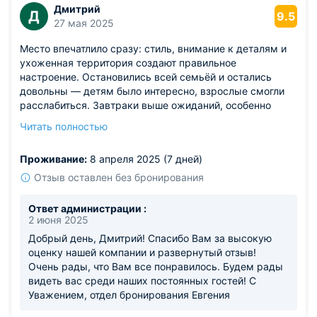
Дмитрий
Д
9.5
27 мая 2025
Место впечатлило сразу: стиль, внимание к деталям и
ухоженная территория создают правильное
настроение. Остановились всей семьёй и остались
довольны — детям было интересно, взрослые смогли
расслабиться. Завтраки выше ожиданий, особенно
порадовали свежая выпечка и сезонные фрукты.
Читать полностью
Внутренний дворик просто создан для вечерних
прогулок. Номера аккуратные, интерьер в тёплых
Проживание:
8 апреля 2025 (7 дней)
тонах, освещение мягкое. Прекрасный вариант для
выходных.
Отзыв оставлен без бронирования
Из недостатков: только указатели на территории не
везде очевидны.
Ответ администрации :
2 июня 2025
Добрый день, Дмитрий! Спасибо Вам за высокую
оценку нашей компании и развернутый отзыв!
Очень рады, что Вам все понравилось. Будем рады
видеть вас среди наших постоянных гостей! С
Уважением, отдел бронирования Евгения