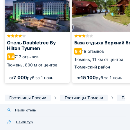
Отель Doubletree By
База отдыха Верхний б
Hilton Tyumen
19 отзывов
9.4
717 отзывов
9.4
Тюмень,
11 км от центра
Тюмень,
800 м от центра
Тюменский район
7 000
15 100
от
руб.
за 1 ночь
от
руб.
за 1 ночь
Гостиницы России
Гостиницы Тюмени
Пар
Найти отель
Найти тур