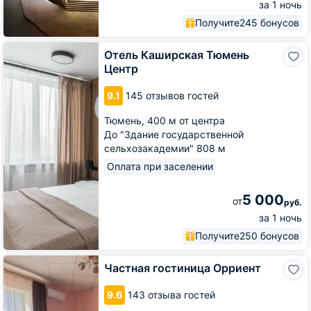
за 1 ночь
Получите
245 бонусов
Отель
Отель Каширская Тюмень
Каширская
Центр
Тюмень
Центр
9.1
145 отзывов гостей
Тюмень,
400 м от центра
До "Здание государственной
сельхозакадемии" 808 м
Оплата при заселении
5 000
от
руб.
за 1 ночь
Получите
250 бонусов
Частная
Частная гостиница Орриент
гостиница
Орриент
9.6
143 отзыва гостей