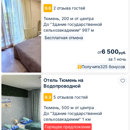
части
9.6
2 отзыва гостей
напротив
Цветного
Тюмень,
200 м от центра
бульвара
До "Здание государственной
сельхозакадемии" 997 м
Бесплатная отмена
6 500
от
руб.
за 1 ночь
Получите
325 бонусов
Отель
Отель Тюмень на
Тюмень
Водопроводной
на
Водопроводной
9.3
5 отзывов гостей
Тюмень,
500 м от центра
До "Здание государственной
сельхозакадемии" 1 км
Горящее предложение