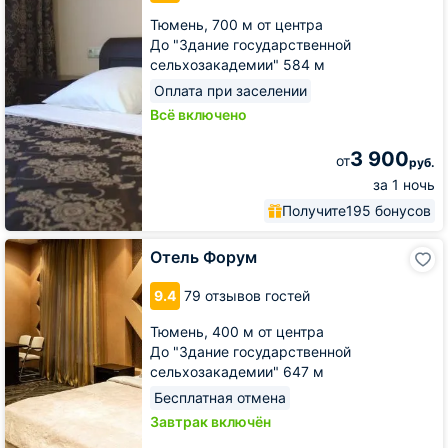
Тюмень,
700 м от центра
До "Здание государственной
сельхозакадемии" 584 м
Оплата при заселении
Всё включено
3 900
от
руб.
за 1 ночь
Получите
195 бонусов
Отель
Отель Форум
Форум
9.4
79 отзывов гостей
Тюмень,
400 м от центра
До "Здание государственной
сельхозакадемии" 647 м
Бесплатная отмена
Завтрак включён