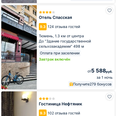
Отель
Спасская
Отель Спасская
9.3
124 отзыва гостей
Тюмень,
1.3 км от центра
До "Здание государственной
сельхозакадемии" 498 м
Оплата при заселении
Завтрак включён
5 588
от
руб.
за 1 ночь
Получите
279 бонусов
Гостиница
Нефтяник
Гостиница Нефтяник
9.3
102 отзыва гостей