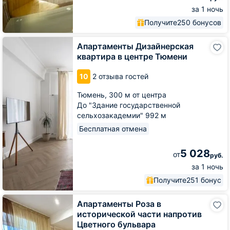
за 1 ночь
Получите
250 бонусов
Апартаменты
Апартаменты Дизайнерская
Дизайнерская
квартира в центре Тюмени
квартира
в
10
2 отзыва гостей
центре
Тюмени
Тюмень,
300 м от центра
До "Здание государственной
сельхозакадемии" 992 м
Бесплатная отмена
5 028
от
руб.
за 1 ночь
Получите
251 бонус
Апартаменты
Апартаменты Роза в
Роза
исторической части напротив
в
Цветного бульвара
исторической