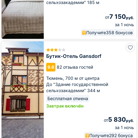
сельхозакадемии" 185 м
7 150
от
руб.
за 1 ночь
Получите
358 бонусов
Бутик-
Отель
Gansdorf
Бутик-Отель Gansdorf
9.6
82 отзыва гостей
Тюмень,
700 м от центра
До "Здание государственной
сельхозакадемии" 344 м
Бесплатная отмена
Завтрак включён
5 830
от
руб.
за 1 ночь
Получите
292 бонуса