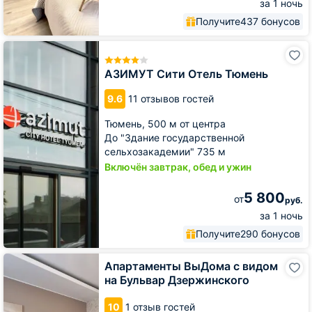
за 1 ночь
Получите
437 бонусов
АЗИМУТ
Сити
Отель
АЗИМУТ Сити Отель Тюмень
Тюмень
9.6
11 отзывов гостей
Тюмень,
500 м от центра
До "Здание государственной
сельхозакадемии" 735 м
Включён завтрак, обед и ужин
5 800
от
руб.
за 1 ночь
Получите
290 бонусов
Апартаменты
Апартаменты ВыДома с видом
ВыДома
на Бульвар Дзержинского
с
видом
10
1 отзыв гостей
на