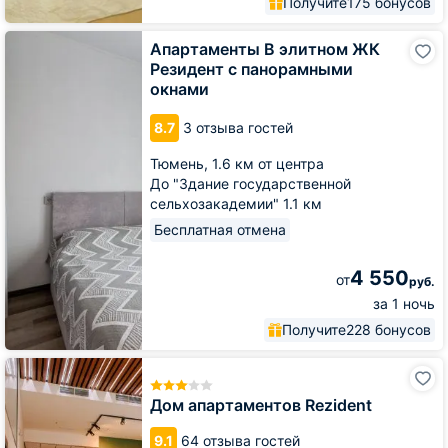
Получите
175 бонусов
Апартаменты
Апартаменты В элитном ЖК
В
Резидент с панорамными
элитном
окнами
ЖК
Резидент
8.7
3 отзыва гостей
с
панорамными
Тюмень,
1.6 км от центра
окнами
До "Здание государственной
сельхозакадемии" 1.1 км
Бесплатная отмена
4 550
от
руб.
за 1 ночь
Получите
228 бонусов
Дом
апартаментов
Rezident
Дом апартаментов Rezident
9.1
64 отзыва гостей