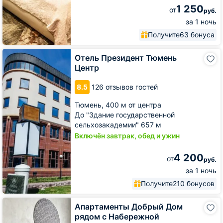
1 250
от
руб.
за 1 ночь
Получите
63 бонуса
Отель
Отель Президент Тюмень
Президент
Центр
Тюмень
Центр
8.5
126 отзывов гостей
Тюмень,
400 м от центра
До "Здание государственной
сельхозакадемии" 657 м
Включён завтрак, обед и ужин
4 200
от
руб.
за 1 ночь
Получите
210 бонусов
Апартаменты
Апартаменты Добрый Дом
Добрый
рядом с Набережной
Дом