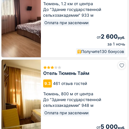
Тюмень,
1.2 км от центра
До "Здание государственной
сельхозакадемии" 933 м
Оплата при заселении
2 600
от
руб.
за 1 ночь
Получите
130 бонусов
Отель
Тюмень
Тайм
Отель Тюмень Тайм
9.3
461 отзыв гостей
Тюмень,
800 м от центра
До "Здание государственной
сельхозакадемии" 948 м
Оплата при заселении
5 000
от
руб.