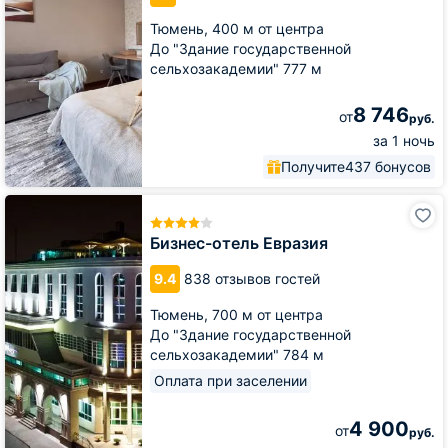
Бульвар
Тюмень,
400 м от центра
Дзержинского
До "Здание государственной
сельхозакадемии" 777 м
8 746
от
руб.
за 1 ночь
Получите
437 бонусов
Бизнес-
отель
Евразия
Бизнес-отель Евразия
9.4
838 отзывов гостей
Тюмень,
700 м от центра
До "Здание государственной
сельхозакадемии" 784 м
Оплата при заселении
4 900
от
руб.