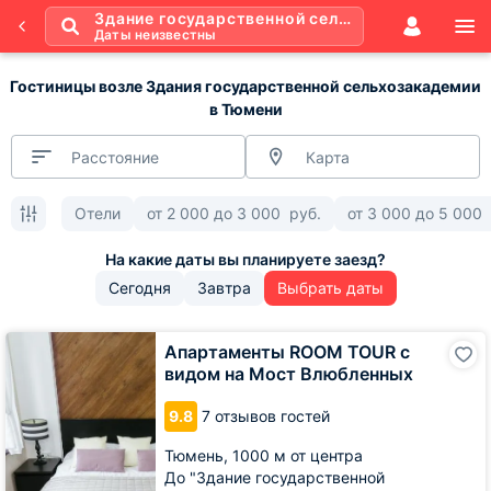
Здание государственной сельхозакадемии
Даты неизвестны
Гостиницы возле Здания государственной сельхозакадемии
в Тюмени
Расстояние
Карта
Отели
от
2 000
до
3 000
руб.
от
3 000
до
5 000
Сегодня
Завтра
Выбрать даты
Апартаменты
Апартаменты ROOM TOUR с
ROOM
видом на Мост Влюбленных
TOUR
с
9.8
7 отзывов гостей
видом
на
Тюмень,
1000 м от центра
Мост
До "Здание государственной
Влюбленных