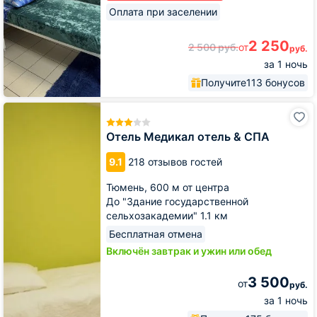
Оплата при заселении
2 250
2 500
руб.
от
руб.
за 1 ночь
Получите
113 бонусов
Отель
Медикал
отель
Отель Медикал отель & СПА
&
СПА
9.1
218 отзывов гостей
Тюмень,
600 м от центра
До "Здание государственной
сельхозакадемии" 1.1 км
Бесплатная отмена
Включён завтрак и ужин или обед
3 500
от
руб.
за 1 ночь