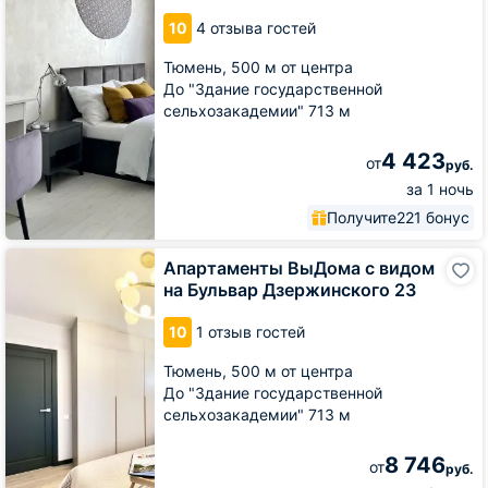
рядом
10
4 отзыва гостей
с
Набережной
Тюмень,
500 м от центра
До "Здание государственной
сельхозакадемии" 713 м
4 423
от
руб.
за 1 ночь
Получите
221 бонус
Апартаменты
Апартаменты ВыДома с видом
ВыДома
на Бульвар Дзержинского 23
с
видом
10
1 отзыв гостей
на
Бульвар
Тюмень,
500 м от центра
Дзержинского
До "Здание государственной
23
сельхозакадемии" 713 м
8 746
от
руб.