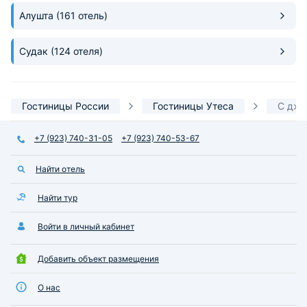
Алушта
(161 отель)
Судак
(124 отеля)
Гостиницы России
Гостиницы Утеса
С джа
+7 (923) 740-31-05
+7 (923) 740-53-67
Найти отель
Найти тур
Войти в личный кабинет
Добавить объект размещения
О нас