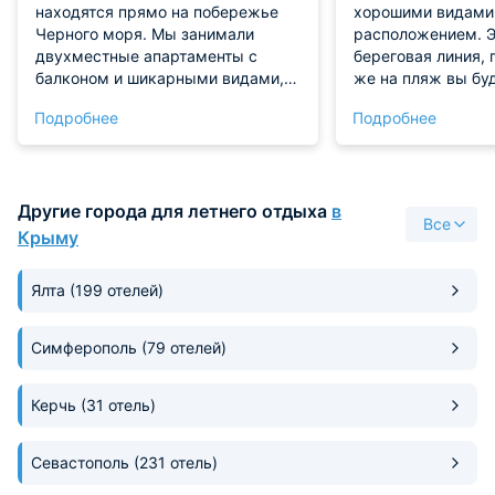
находятся прямо на побережье
хорошими видами
Черного моря. Мы занимали
расположением. Э
двухместные апартаменты с
береговая линия, 
балконом и шикарными видами,
же на пляж вы бу
расположенными на четвертом
очень быстро. Вн
Подробнее
Подробнее
этаже. Жилое пространство
очень симпатично
комфортабельно продумано. Есть
брали двухместны
своя небольшая кухня. Из
выходом на общую
преимуществ могу отметить
номере у нас был 
Другие города для летнего отдыха
в
наличие охраны на территории. То
удобная кровать. 
Все
есть никто чужой не зайдет. Мы
телевизор - все р
Крыму
очень довольны своим выбором и
С питанием сложн
тем отдыхом, который у нас здесь
возникало, так ка
Ялта
(199 отелей)
сложился.
много кафе и рест
Симферополь
(79 отелей)
Керчь
(31 отель)
Севастополь
(231 отель)