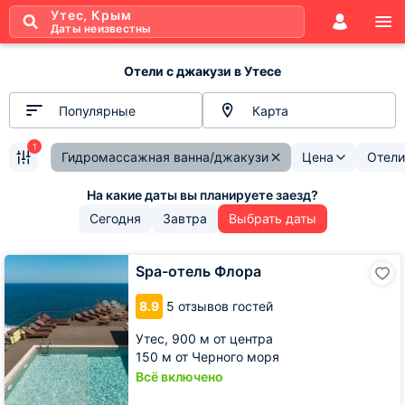
Утес, Крым
Даты неизвестны
Отели с джакузи в Утесе
Популярные
Карта
1
Гидромассажная ванна/джакузи
Цена
Отели
Сегодня
Завтра
Выбрать даты
Spa-
Spa-отель Флора
отель
Флора
8.9
5 отзывов гостей
Утес,
900 м от центра
150 м от Черного моря
Всё включено