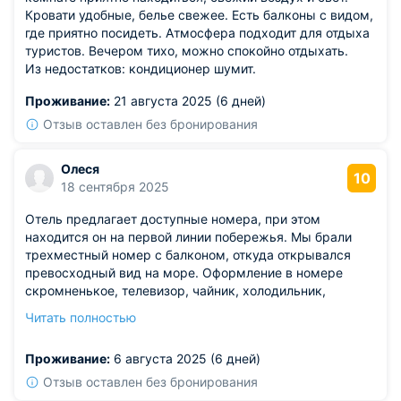
Кровати удобные, белье свежее. Есть балконы с видом,
где приятно посидеть. Атмосфера подходит для отдыха
туристов. Вечером тихо, можно спокойно отдыхать.
Из недостатков: кондиционер шумит.
Проживание:
21 августа 2025 (6 дней)
Отзыв оставлен без бронирования
Олеся
10
18 сентября 2025
Отель предлагает доступные номера, при этом
находится он на первой линии побережья. Мы брали
трехместный номер с балконом, откуда открывался
превосходный вид на море. Оформление в номере
скромненькое, телевизор, чайник, холодильник,
кондиционер есть. Отдельно стоящие полуторки нас
Читать полностью
вполне устроили. Постельное белье было
качественным. Неплохой вариант отдыха за небольшие
Проживание:
6 августа 2025 (6 дней)
деньги.
Отзыв оставлен без бронирования