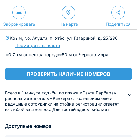
Забронировать
На карте
Поделиться
Крым, г.о. Алушта, п. Утёс, ул. Гагариной, д. 25/230
—
Посмотреть на карте
0.7 км от центра города
50 м от Черного моря
ПРОВЕРИТЬ НАЛИЧИЕ НОМЕРОВ
Всего в 1 минуте ходьбы до пляжа «Санта Барбара»
располагается отель «Ривьера». Гостеприимные и
радушные сотрудники на стойке регистрации ответят
на любой ваш вопрос. Для гостей здесь работает
бесплатный интернет и организовывается трансфер от/
до аэропорта за дополнительную плату.
Доступные номера
Для проживания гостям предлагаются различные
номера с видом на море и горы. В номерах есть
кровать, телевизор, тумбочки и мини-холодильник.