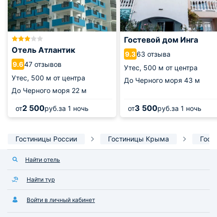
Гостевой дом Инга
Отель Атлантик
63 отзыва
9.3
47 отзывов
9.6
Утес,
500 м от центра
Утес,
500 м от центра
До Черного моря
43 м
До Черного моря
22 м
2 500
3 500
от
руб.
за 1 ночь
от
руб.
за 1 ночь
Гостиницы России
Гостиницы Крыма
Гост
Найти отель
Найти тур
Войти в личный кабинет