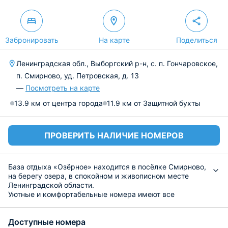
Забронировать
На карте
Поделиться
Ленинградская обл., Выборгский р-н, с. п. Гончаровское,
п. Смирново, уд. Петровская, д. 13
—
Посмотреть на карте
13.9 км от центра города
11.9 км от Защитной бухты
ПРОВЕРИТЬ НАЛИЧИЕ НОМЕРОВ
База отдыха «Озёрное» находится в посёлке Смирново,
на берегу озера, в спокойном и живописном месте
Ленинградской области.
Уютные и комфортабельные номера имеют все
необходимое для великолепного отдыха: удобные
спальные места, кухню и санузел с душевой кабиной.
Доступные номера
Для всех удобств постояльцев имеется постельное