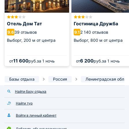
Отель Дом Тат
Гостиница Дружба
39 отзывов
2 140 отзывов
9.6
9.1
Выборг,
200 м от центра
Выборг,
800 м от центра
11 600
6 200
от
руб.
за 1 ночь
от
руб.
за 1 ночь
Базы отдыха
Россия
Ленинградская облас
Найти базу отдыха
Найти тур
Войти в личный кабинет
Добавить объект размещения