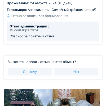
Проживание:
24 августа 2024 (10 дней)
Мы взяли лодку и сап для водной прогулки по озеру, и
остались в полном восторге. Мы обязательно
Тип номера:
Апартаменты (Семейный трёхкомнатный)
порекомендуем это место своим друзьям и
Отзыв оставлен без бронирования
родственникам и с радостью приедем сюда снова.
Ответ администрации :
19 сентября 2024
Спасибо за приятный отзыв
Вы хотите написать отзыв на этот объект?
Да, хочу
Нет