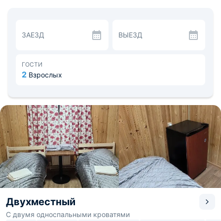
белье, полотенца, бесплатный Wi-Fi и возможность
заселения вместе с домашним питомцем.
На общей кухне отдыхающие могут самостоятельно
заниматься готовкой, т.к. там есть все нужное для
ЗАЕЗД
ВЫЕЗД
этого: электрическая плита, духовой шкаф, вытяжка,
микроволновая печь, холодильник, кухонные
принадлежности и набор посуды. А для большего
удобства присутствует обеденная зона. Также
ГОСТИ
приготовить вкусную еду поможет оборудованная
2
Взрослых
мангальная зона.
На всей территории базы отдыха невероятная красота.
Здесь можно прогуляться по окрестностям, отдохнуть в
беседке, взять лодку или sup-борд и насладиться
красотой озера Смирновское. Расстояние до аэропорта
Пулково-1 - 127 км и до железнодорожного вокзала
Выборг - 12,8 км.
Двухместный
С двумя односпальными кроватями