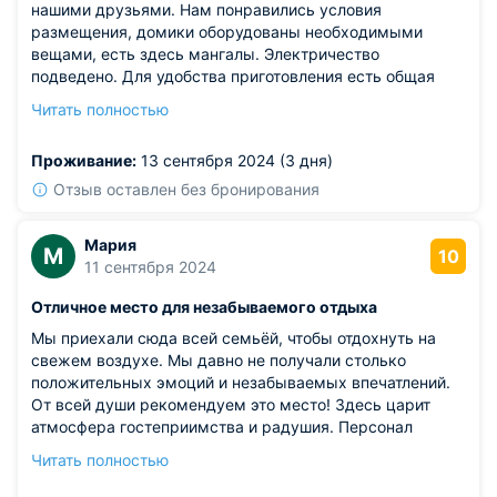
нашими друзьями. Нам понравились условия
размещения, домики оборудованы необходимыми
вещами, есть здесь мангалы. Электричество
подведено. Для удобства приготовления есть общая
кухня. Администраторы адекватные, быстро решали
Читать полностью
разные вопросы. Из дополнительных услуг можно
покататься на досках, либо взять в прокат лодки.
Проживание:
13 сентября 2024 (3 дня)
Отзыв оставлен без бронирования
Мария
М
10
11 сентября 2024
Отличное место для незабываемого отдыха
Мы приехали сюда всей семьёй, чтобы отдохнуть на
свежем воздухе. Мы давно не получали столько
положительных эмоций и незабываемых впечатлений.
От всей души рекомендуем это место! Здесь царит
атмосфера гостеприимства и радушия. Персонал
вежливый и приветливый, всегда готов помочь и
Читать полностью
подсказать. В апартаментах чисто и уютно, нет
неприятных запахов и сюрпризов от прошлых гостей.