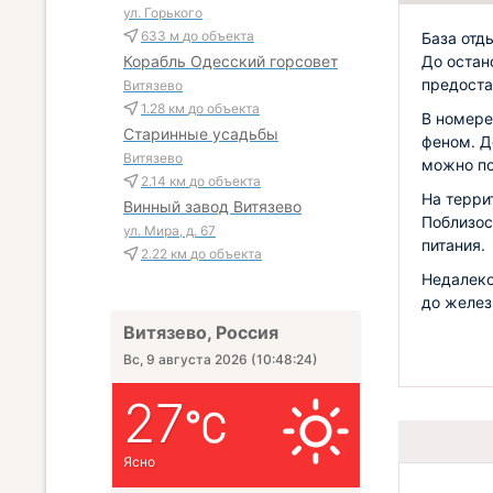
ул. Горького
633 м
до объекта
База отд
До остан
Корабль Одесский горсовет
предоста
Витязево
1.28 км
до объекта
В номере
Старинные усадьбы
феном. Д
Витязево
можно по
2.14 км
до объекта
На терри
Винный завод Витязево
Поблизос
ул. Мира, д. 67
питания.
2.22 км
до объекта
Недалеко
до желез
Витязево, Россия
Вс, 9 августа 2026
(
10:48:26
)
27
Ясно