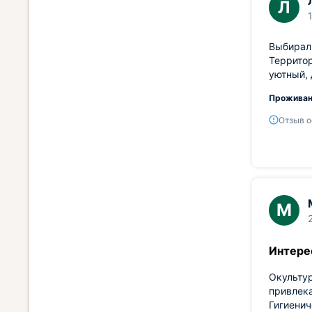
Л
Выбирал 
Территор
уютный,
Проживан
Отзыв о
М
Интере
Окультур
привлек
Гигиенич