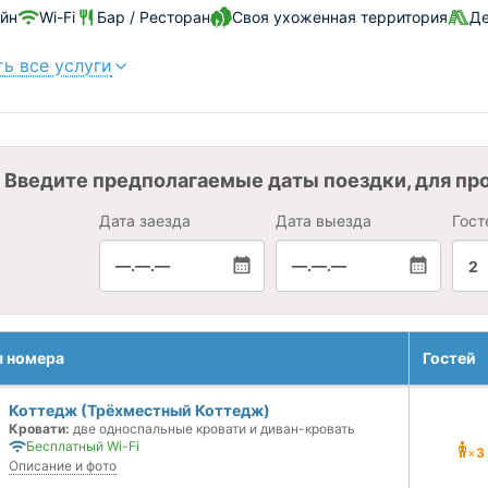
йн
Wi-Fi
Бар / Ресторан
Своя ухоженная территория
Де
ь все услуги
Введите предполагаемые даты поездки, для пр
Дата заезда
Дата выезда
Гост
—.—.—
—.—.—
2
я номера
Гостей
Коттедж (Трёхместный Коттедж)
Кровати:
две односпальные кровати и диван-кровать
Бесплатный Wi-Fi
×
3
Описание и фото