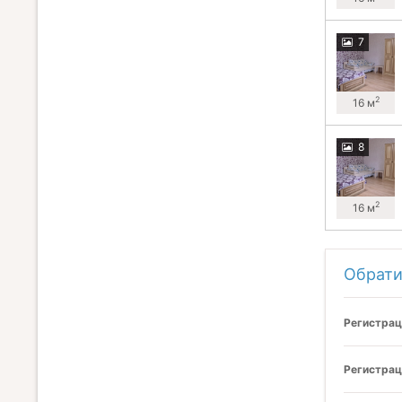
7
2
16 м
8
2
16 м
Обрати
Регистрац
Регистрац